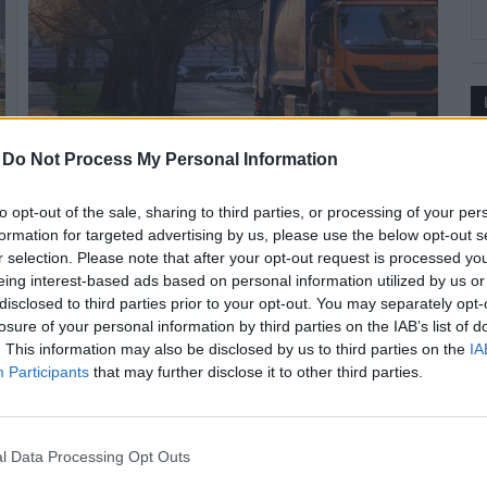
-
Do Not Process My Personal Information
A hulladékszállítást a szokásos munkarend szerint végzi
to opt-out of the sale, sharing to third parties, or processing of your per
a fővárosban az FKF Hulladékgazdálkodási Divízió a
formation for targeted advertising by us, please use the below opt-out s
húsvéti ünnepek idején, a lakossági hulladékudvarok és
r selection. Please note that after your opt-out request is processed y
az ügyfélszolgálati irodák azonban zárva tartanak -
eing interest-based ads based on personal information utilized by us or
közölte a Budapesti Közművek Nonprofit Zrt. keretein
disclosed to third parties prior to your opt-out. You may separately opt-
belül önállóan működő társaság csütörtökön az MTI-vel.
losure of your personal information by third parties on the IAB’s list of
. This information may also be disclosed by us to third parties on the
IA
Participants
that may further disclose it to other third parties.
Halottak napja - Változik az FKF munkarendje
halottak napja miatt
l Data Processing Opt Outs
2022.10.31