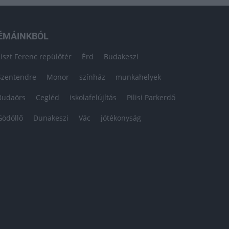
ÉMÁINKBÓL
Liszt Ferenc repülőtér
Érd
Budakeszi
Szentendre
Monor
színház
munkahelyek
Budaörs
Cegléd
iskolafelújítás
Pilisi Parkerdő
Gödöllő
Dunakeszi
Vác
jótékonyság