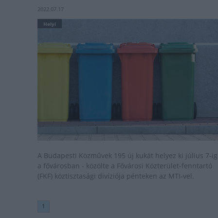
2022.07.17
Helyi
A Budapesti Közművek 195 új kukát helyez ki július 7-ig
a fővárosban - közölte a Fővárosi Közterület-fenntartó
(FKF) köztisztasági divíziója pénteken az MTI-vel.
1