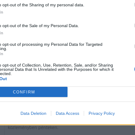
Helyi
o opt-out of the Sharing of my personal data.
In
o opt-out of the Sale of my Personal Data.
In
to opt-out of processing my Personal Data for Targeted
ing.
In
o opt-out of Collection, Use, Retention, Sale, and/or Sharing
ersonal Data that Is Unrelated with the Purposes for which it
lected.
Out
Változik az FKF munkarendje halottak napja miatt; zárva
tartanak október 31-én, hétfőn és november 1-jén,
CONFIRM
kedden az ügyfélszolgálati irodák, a telefonos
ügyfélszolgálat, a lakossági szelektív hulladékgyűjtő-
udvarok, valamint a Szemléletformáló és Újrahasználati
Data Deletion
Data Access
Privacy Policy
Központok - tudatta a Budapesti Közművek Nonprofit
Zrt. FKF Hulladékgazdálkodási Divíziója az MTI-vel
közleményben pénteken.