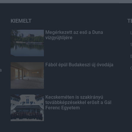
KIEMELT
T
Megérkezett az eső a Duna
vízgyűjtőjére
Fából épül Budakeszi új óvodája
a
Kecskeméten is szakirányú
továbbképzésekkel erősít a Gál
Ferenc Egyetem