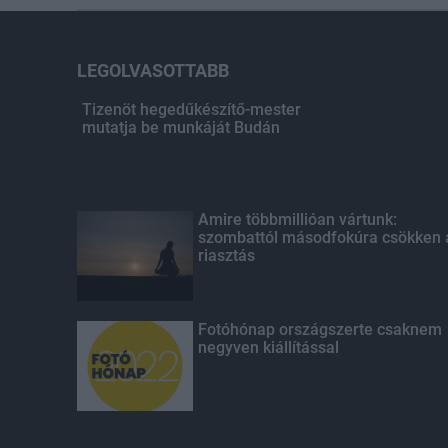
LEGOLVASOTTABB
Tizenöt hegedűkészítő-mester
mutatja be munkáját Budán
Amire többmillióan vártunk:
szombattól másodfokúra csökken 
riasztás
Fotóhónap országszerte csaknem
negyven kiállítással