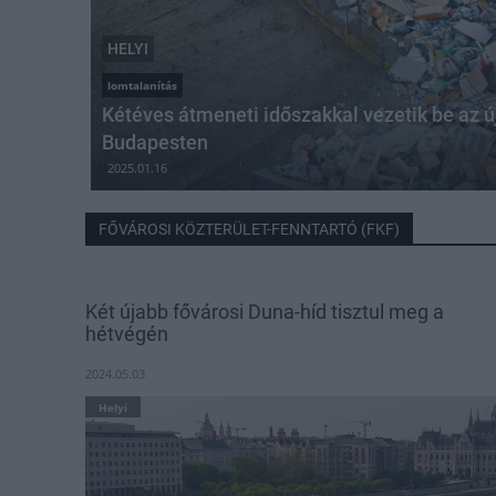
HELYI
lomtalanítás
Kétéves átmeneti időszakkal vezetik be az ú
Budapesten
2025.01.16
FŐVÁROSI KÖZTERÜLET-FENNTARTÓ (FKF)
Két újabb fővárosi Duna-híd tisztul meg a
hétvégén
2024.05.03
Helyi