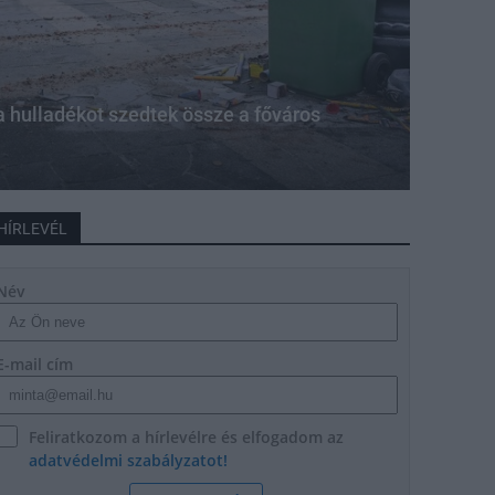
a hulladékot szedtek össze a főváros
HÍRLEVÉL
Név
E-mail cím
Feliratkozom a hírlevélre és elfogadom az
adatvédelmi szabályzatot!