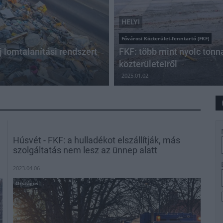
HELYI
Fővárosi Közterület-fenntartó (FKF)
j lomtalanítási rendszert
FKF: több mint nyolc tonn
közterületeiről
2025.01.02
Húsvét - FKF: a hulladékot elszállítják, más
szolgáltatás nem lesz az ünnep alatt
2023.04.06
Országos