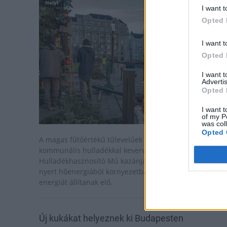
Helyi
I want t
Opted 
I want t
Opted 
I want 
Advertis
Opted 
I want t
of my P
was col
Opted 
A magas fűtőértékű tűlevelűek aprítást követően, a
kommunális hulladékkal keverve a Fővárosi
Hulladékhasznosító Mű kazánjaiba kerülnek. Az így
nyert hőenergiából környezetbarát távhőt és villamos
energiát állítanak elő.
Új kukákat helyeznek ki Budapesten