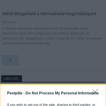
Mától látogatható a Hármashatár-hegyi kilátópont
2016.04.08
A főváros közvetlen közelében lévő Hármashatár-hegy
turisztikai fejlesztési programja keretében elkészült, és
péntektől már látogatható a Pilisi Parkerdő Zrt. teljes budapesti
panorámát kínáló kilátópontja.
1
HÍRLEVÉL
Név
Pestpilis -
Do Not Process My Personal Information
If you wish to opt-out of the sale, sharing to third parties, or