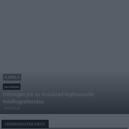
AJÁNLÓ
természet
Hétvégén jön az évszázad leghosszabb
holdfogyatkozása
2018.07.25
HÁRMASHATÁR-HEGY