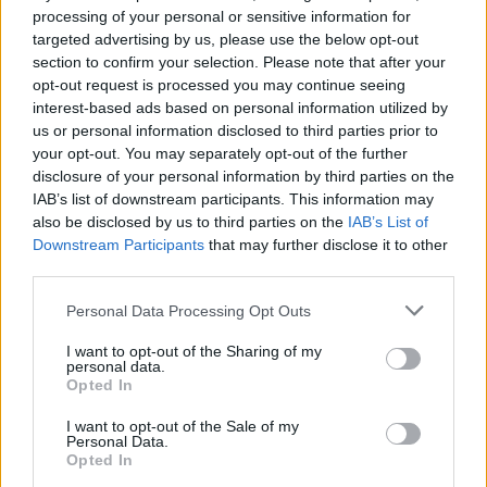
E-mail cím
processing of your personal or sensitive information for
targeted advertising by us, please use the below opt-out
section to confirm your selection. Please note that after your
Feliratkozom a hírlevélre és elfogadom az
adatvédelmi
opt-out request is processed you may continue seeing
szabályzatot!
interest-based ads based on personal information utilized by
us or personal information disclosed to third parties prior to
FELIRATKOZÁS
your opt-out. You may separately opt-out of the further
disclosure of your personal information by third parties on the
IAB’s list of downstream participants. This information may
also be disclosed by us to third parties on the
IAB’s List of
LEGFRISSEBB
Downstream Participants
that may further disclose it to other
third parties.
Helyi
Personal Data Processing Opt Outs
Amire többmillióan vártunk: szombattól
másodfokúra csökken a riasztás
I want to opt-out of the Sharing of my
personal data.
Opted In
Pest megye
I want to opt-out of the Sale of my
Personal Data.
Fából épül Budakeszi új óvodája
Opted In