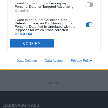
I want to opt-out of processing my
Personal Data for Targeted Advertising.
Opted In
Országos
I want to opt-out of Collection, Use,
Kecskeméten is szakirányú
Retention, Sale, and/or Sharing of my
továbbképzésekkel erősít a Gál Ferenc
Personal Data that Is Unrelated with the
Egyetem
Purposes for which it was collected.
Opted Out
CONFIRM
HIRDETÉS
Data Deletion
Data Access
Privacy Policy
HIRDETÉS
HIRDETÉS
LEGOLVASOTTABB