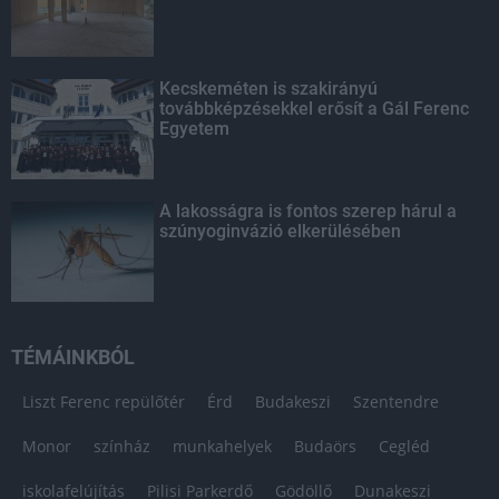
Kecskeméten is szakirányú
továbbképzésekkel erősít a Gál Ferenc
Egyetem
A lakosságra is fontos szerep hárul a
szúnyoginvázió elkerülésében
TÉMÁINKBÓL
Liszt Ferenc repülőtér
Érd
Budakeszi
Szentendre
Monor
színház
munkahelyek
Budaörs
Cegléd
iskolafelújítás
Pilisi Parkerdő
Gödöllő
Dunakeszi