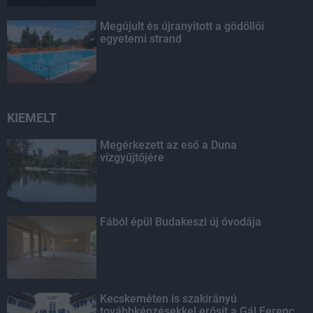
Megújult és újranyitott a gödöllői
egyetemi strand
KIEMELT
Megérkezett az eső a Duna
vízgyűjtőjére
Fából épül Budakeszi új óvodája
Kecskeméten is szakirányú
továbbképzésekkel erősít a Gál Ferenc