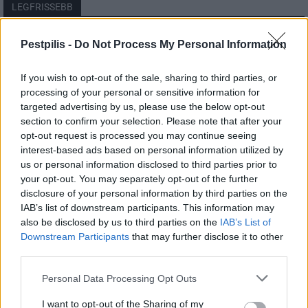
LEGFRISSEBB
Országos
Pestpilis -
Do Not Process My Personal Information
Megérkezett az eső a Duna vízgyűjtőjére
If you wish to opt-out of the sale, sharing to third parties, or
processing of your personal or sensitive information for
targeted advertising by us, please use the below opt-out
section to confirm your selection. Please note that after your
Helyi
opt-out request is processed you may continue seeing
Amire többmillióan vártunk: szombattól
másodfokúra csökken a riasztás
interest-based ads based on personal information utilized by
us or personal information disclosed to third parties prior to
your opt-out. You may separately opt-out of the further
disclosure of your personal information by third parties on the
Pest megye
IAB’s list of downstream participants. This information may
Fából épül Budakeszi új óvodája
also be disclosed by us to third parties on the
IAB’s List of
Downstream Participants
that may further disclose it to other
third parties.
Personal Data Processing Opt Outs
I want to opt-out of the Sharing of my
HIRDETÉS