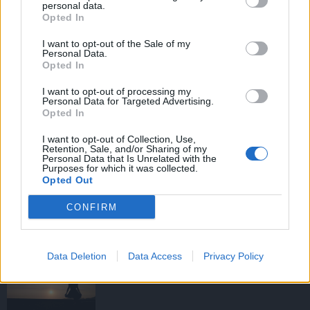
personal data.
Opted In
I want to opt-out of the Sale of my
HIRDETÉS
Personal Data.
Opted In
I want to opt-out of processing my
HIRDETÉS
Personal Data for Targeted Advertising.
Opted In
I want to opt-out of Collection, Use,
Retention, Sale, and/or Sharing of my
LEGOLVASOTTABB
Personal Data that Is Unrelated with the
Purposes for which it was collected.
Opted Out
Tizenöt hegedűkészítő-mester mutatja
be munkáját Budán
CONFIRM
Data Deletion
Data Access
Privacy Policy
Amire többmillióan vártunk: szombattól
másodfokúra csökken a riasztás