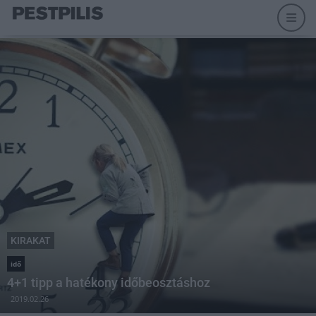
KIRAKAT
idő
4+1 tipp a hatékony időbeosztáshoz
2019.02.26