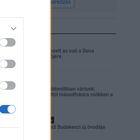
FELIRATKOZÁS
LEGFRISSEBB
Országos
Megérkezett az eső a Duna
vízgyűjtőjére
Helyi
Amire többmillióan vártunk:
szombattól másodfokúra csökken a
riasztás
Pest megye
Fából épül Budakeszi új óvodája