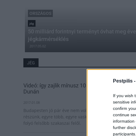
ORSZÁGOS
jég
50 milliárd forintnyi terményt óvhat meg év
jégkármérséklés
2017.05.02
JÉG
Pestpilis 
Videó: így zajlik mínusz 10 fokban a jég a
Dunán
If you wish 
sensitive in
2017.01.08
confirm you
Budapesten jó pár éve nem volt ilyen látványban
continue se
részünk, egyre több, egyre vaskosabb jégtábla érkezik a
information 
folyó felsőbb szakaszai felől.
further disc
participants