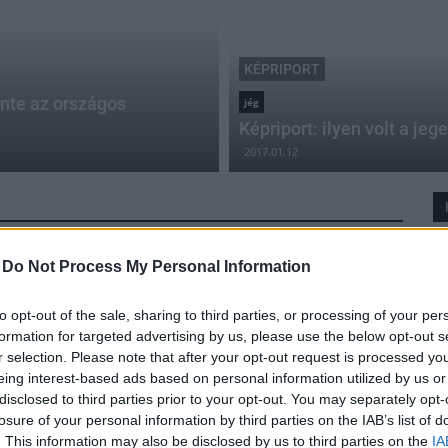
KÉPRIPORT
ente az országos
jég
Képriport: ilyen volt a je
2017.01.12
-
Do Not Process My Personal Information
Jégvarázs a Visegrádi-hegységben:
megfagyott a vízesés
to opt-out of the sale, sharing to third parties, or processing of your per
formation for targeted advertising by us, please use the below opt-out s
2017.01.07
r selection. Please note that after your opt-out request is processed y
A Dömör-kapunál a patakból lefolyó víz olyan, mintha
eing interest-based ads based on personal information utilized by us or
cseppkő lenne.
disclosed to third parties prior to your opt-out. You may separately opt-
losure of your personal information by third parties on the IAB’s list of
. This information may also be disclosed by us to third parties on the
IA