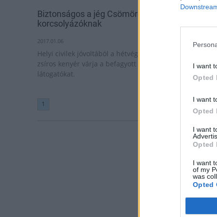
Downstream 
Biztonságos a jég Csömörön, ingyen tea jár a
korcsolyázóknak
2017.01.06
Persona
Helyi civilek jóvoltából a hétvégén forró tea és hagymás
zsíros kenyér várja a befagyott horgásztóhoz
I want t
látogatókat.
Opted 
I want t
1
Opted 
I want 
Advertis
Opted 
I want t
of my P
was col
Opted 