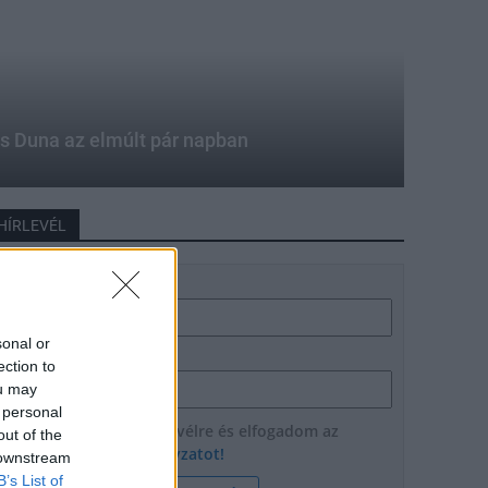
ges Duna az elmúlt pár napban
HÍRLEVÉL
Név
sonal or
E-mail cím
ection to
ou may
 personal
Feliratkozom a hírlevélre és elfogadom az
out of the
adatvédelmi szabályzatot!
 downstream
B’s List of