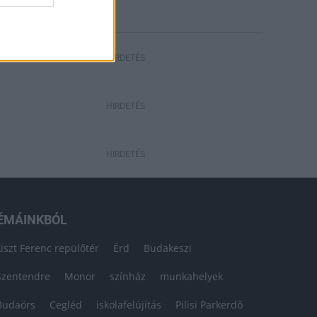
HIRDETÉS
HIRDETÉS
HIRDETÉS
ÉMÁINKBÓL
Liszt Ferenc repülőtér
Érd
Budakeszi
Szentendre
Monor
színház
munkahelyek
Budaörs
Cegléd
iskolafelújítás
Pilisi Parkerdő