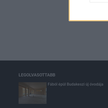
LEGOLVASOTTABB
Fából épül Budakeszi új óvodája