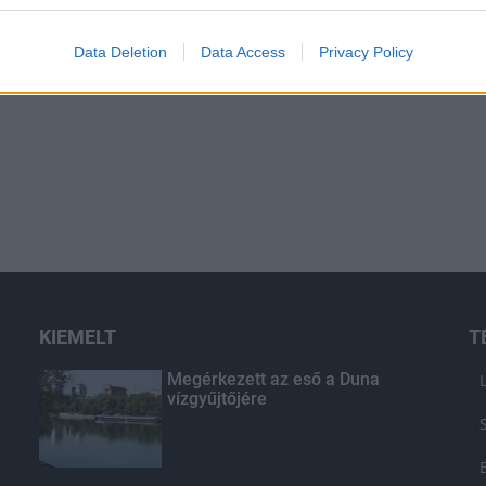
Data Deletion
Data Access
Privacy Policy
KIEMELT
T
Megérkezett az eső a Duna
vízgyűjtőjére