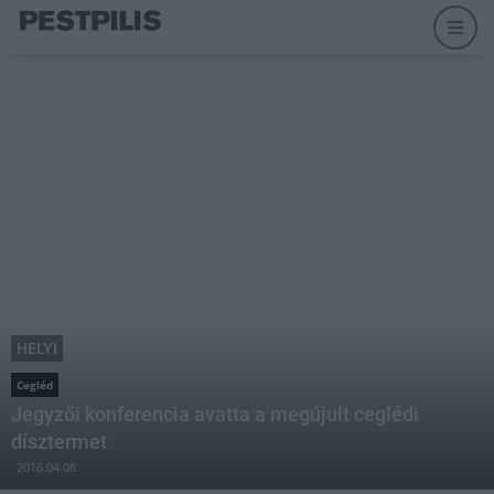
HELYI
Cegléd
Jegyzői konferencia avatta a megújult ceglédi
dísztermet
2016.04.08