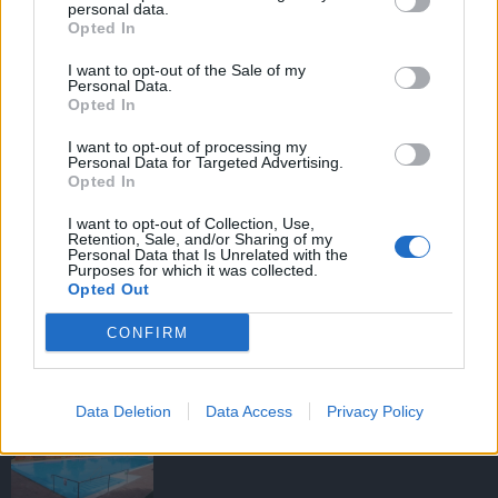
personal data.
Opted In
I want to opt-out of the Sale of my
HIRDETÉS
Personal Data.
Opted In
I want to opt-out of processing my
HIRDETÉS
Personal Data for Targeted Advertising.
Opted In
I want to opt-out of Collection, Use,
Retention, Sale, and/or Sharing of my
LEGOLVASOTTABB
Personal Data that Is Unrelated with the
Purposes for which it was collected.
Opted Out
Tizenöt hegedűkészítő-mester mutatja
be munkáját Budán
CONFIRM
Data Deletion
Data Access
Privacy Policy
Megújult és újranyitott a gödöllői
egyetemi strand