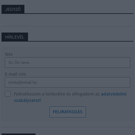
JEGYZŐ
HÍRLEVÉL
Név
E-mail cím
Feliratkozom a hírlevélre és elfogadom az
adatvédelmi
szabályzatot!
FELIRATKOZÁS