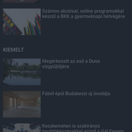
Számos akcióval, online programokkal
készül a BKK a gyermeknapi hétvégére
KIEMELT
Megérkezett az eső a Duna
vízgyűjtőjére
Fából épül Budakeszi új óvodája
Kecskeméten is szakirányú
továbbképzésekkel erősít a Gál Ferenc