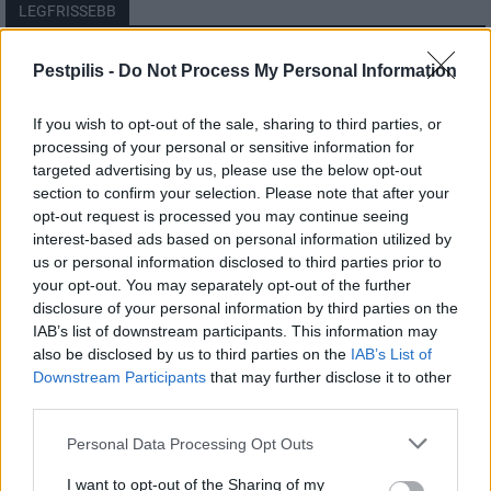
LEGFRISSEBB
Országos
Pestpilis -
Do Not Process My Personal Information
Megérkezett az eső a Duna vízgyűjtőjére
If you wish to opt-out of the sale, sharing to third parties, or
processing of your personal or sensitive information for
targeted advertising by us, please use the below opt-out
section to confirm your selection. Please note that after your
Helyi
opt-out request is processed you may continue seeing
Amire többmillióan vártunk: szombattól
másodfokúra csökken a riasztás
interest-based ads based on personal information utilized by
us or personal information disclosed to third parties prior to
your opt-out. You may separately opt-out of the further
disclosure of your personal information by third parties on the
Pest megye
IAB’s list of downstream participants. This information may
Fából épül Budakeszi új óvodája
also be disclosed by us to third parties on the
IAB’s List of
Downstream Participants
that may further disclose it to other
third parties.
Personal Data Processing Opt Outs
I want to opt-out of the Sharing of my
HIRDETÉS