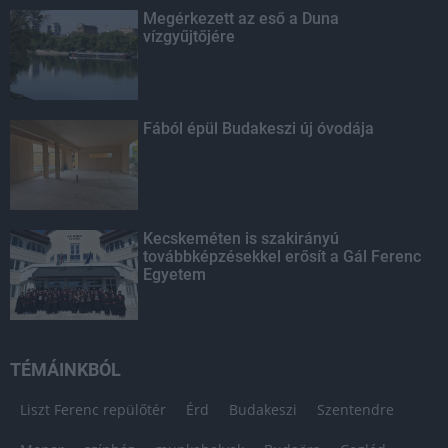
Megérkezett az eső a Duna
vízgyűjtőjére
Fából épül Budakeszi új óvodája
Kecskeméten is szakirányú
továbbképzésekkel erősít a Gál Ferenc
Egyetem
TÉMÁINKBÓL
Liszt Ferenc repülőtér
Érd
Budakeszi
Szentendre