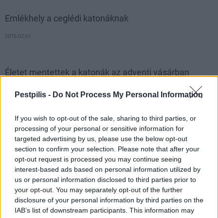
Emlékhely a ceglédi katonáknak
2016.02.01
Életet mentettek a katonák az adventi vásárban
2017.11.27
Pestpilis -
Do Not Process My Personal Information
A gyors újraélesztésnek köszönhetően a mentők már stabil
állapotban vitték el a beteget.
If you wish to opt-out of the sale, sharing to third parties, or
processing of your personal or sensitive information for
targeted advertising by us, please use the below opt-out
1
section to confirm your selection. Please note that after your
opt-out request is processed you may continue seeing
interest-based ads based on personal information utilized by
us or personal information disclosed to third parties prior to
HÍRLEVÉL
your opt-out. You may separately opt-out of the further
disclosure of your personal information by third parties on the
IAB’s list of downstream participants. This information may
Név