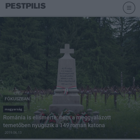
FÓKUSZBAN
magyarság
Románia is elismerte: nem a meggyalázott
temetőben nyugszik a 149 román katona
2019.06.13