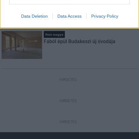
Amire többmillióan vártunk: szombattól
másodfokúra csökken a riasztás
Data Deletion
Data Access
Privacy Policy
Pest megye
Fából épül Budakeszi új óvodája
HIRDETÉS
HIRDETÉS
HIRDETÉS