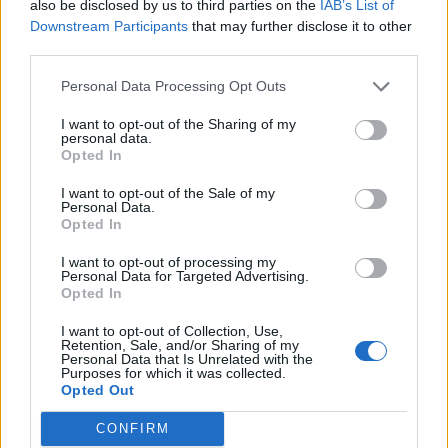
also be disclosed by us to third parties on the
IAB’s List of
Downstream Participants
that may further disclose it to other
third parties.
E-mail cím
Personal Data Processing Opt Outs
Feliratkozom a hírlevélre és elfogadom az
adatvédelmi
I want to opt-out of the Sharing of my
personal data.
szabályzatot!
Opted In
FELIRATKOZÁS
I want to opt-out of the Sale of my
Personal Data.
Opted In
I want to opt-out of processing my
LEGFRISSEBB
Personal Data for Targeted Advertising.
Opted In
Országos
I want to opt-out of Collection, Use,
Megérkezett az eső a Duna vízgyűjtőjére
Retention, Sale, and/or Sharing of my
Personal Data that Is Unrelated with the
Purposes for which it was collected.
Opted Out
CONFIRM
Helyi