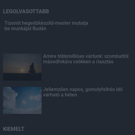
LEGOLVASOTTABB
Tizenöt hegedűkészítő-mester mutatja
be munkáját Budán
Amire többmillióan vártunk: szombattól
másodfokúra csökken a riasztás
Jellemzően napos, gomolyfelhős idő
várható a héten
KIEMELT