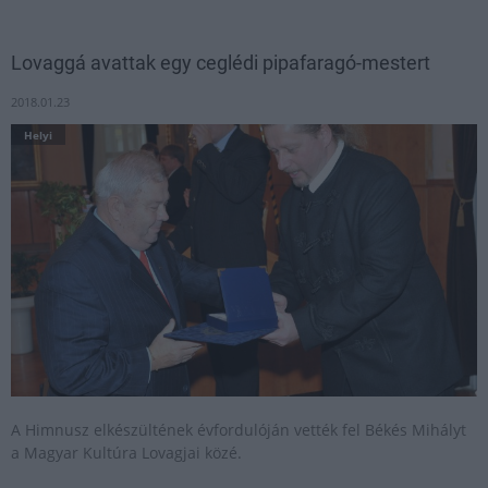
Lovaggá avattak egy ceglédi pipafaragó-mestert
2018.01.23
Helyi
A Himnusz elkészültének évfordulóján vették fel Békés Mihályt
a Magyar Kultúra Lovagjai közé.