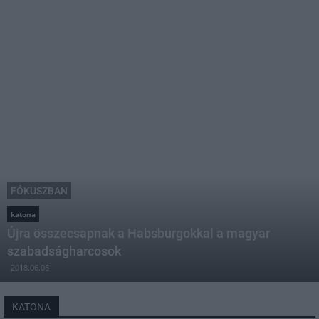
FÓKUSZBAN
katona
Újra összecsapnak a Habsburgokkal a magyar
szabadságharcosok
2018.06.05
KATONA