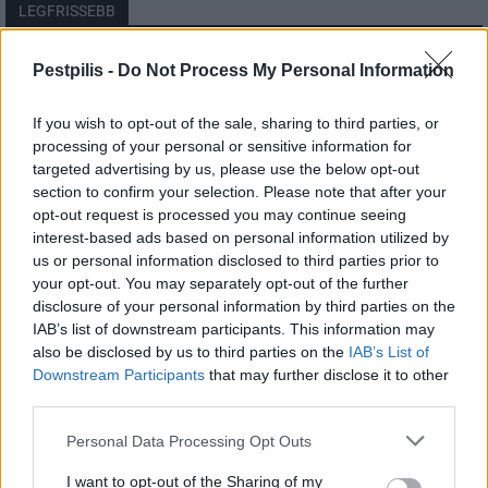
LEGFRISSEBB
Országos
Pestpilis -
Do Not Process My Personal Information
Megérkezett az eső a Duna vízgyűjtőjére
If you wish to opt-out of the sale, sharing to third parties, or
processing of your personal or sensitive information for
targeted advertising by us, please use the below opt-out
section to confirm your selection. Please note that after your
Helyi
opt-out request is processed you may continue seeing
Amire többmillióan vártunk: szombattól
másodfokúra csökken a riasztás
interest-based ads based on personal information utilized by
us or personal information disclosed to third parties prior to
your opt-out. You may separately opt-out of the further
disclosure of your personal information by third parties on the
Pest megye
IAB’s list of downstream participants. This information may
Fából épül Budakeszi új óvodája
also be disclosed by us to third parties on the
IAB’s List of
Downstream Participants
that may further disclose it to other
third parties.
Personal Data Processing Opt Outs
I want to opt-out of the Sharing of my
HIRDETÉS