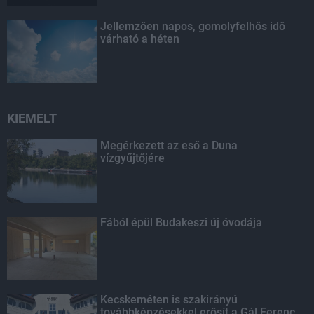
Jellemzően napos, gomolyfelhős idő
várható a héten
KIEMELT
Megérkezett az eső a Duna
vízgyűjtőjére
Fából épül Budakeszi új óvodája
Kecskeméten is szakirányú
továbbképzésekkel erősít a Gál Ferenc