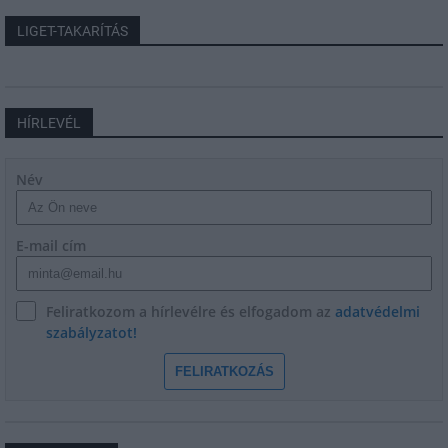
LIGET-TAKARÍTÁS
HÍRLEVÉL
Név
E-mail cím
Feliratkozom a hírlevélre és elfogadom az
adatvédelmi
szabályzatot!
FELIRATKOZÁS