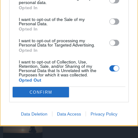
personal data.
Opted In
I want to opt-out of the Sale of my
HIRDETÉS
Personal Data.
Opted In
I want to opt-out of processing my
HIRDETÉS
Personal Data for Targeted Advertising.
Opted In
I want to opt-out of Collection, Use,
Retention, Sale, and/or Sharing of my
LEGOLVASOTTABB
Personal Data that Is Unrelated with the
Purposes for which it was collected.
Opted Out
Tizenöt hegedűkészítő-mester mutatja
be munkáját Budán
CONFIRM
Data Deletion
Data Access
Privacy Policy
Amire többmillióan vártunk: szombattól
másodfokúra csökken a riasztás