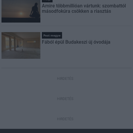
Amire többmillióan vártunk: szombattól
másodfokúra csökken a riasztás
Pest megye
Fából épül Budakeszi új óvodája
HIRDETÉS
HIRDETÉS
HIRDETÉS