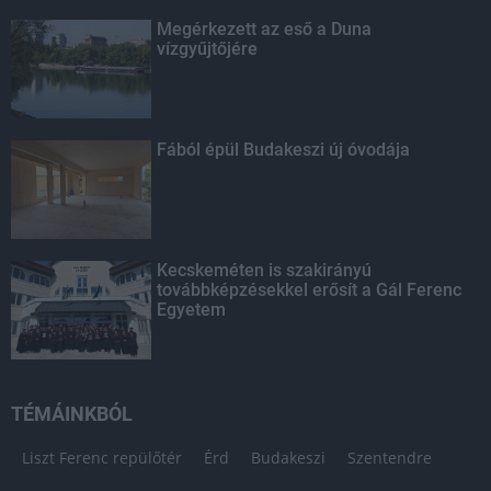
Megérkezett az eső a Duna
vízgyűjtőjére
Fából épül Budakeszi új óvodája
Kecskeméten is szakirányú
továbbképzésekkel erősít a Gál Ferenc
Egyetem
TÉMÁINKBÓL
Liszt Ferenc repülőtér
Érd
Budakeszi
Szentendre