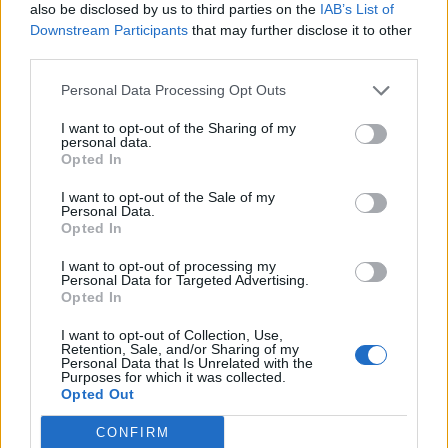
also be disclosed by us to third parties on the
IAB’s List of
A november 1-jei Mindenszentek ünnepéhez közeledve a MÁV-
Downstream Participants
that may further disclose it to other
START és a Volánbusz arra kéri utasait, hogy időben tervezzék
third parties.
meg utazásukat, és indulás előtt tájékozódjanak a
Personal Data Processing Opt Outs
menetrendváltozásról. Érdemes a menetjegyek
megvásárlásáról is időben gondoskodni, biztosítva a helyet az
I want to opt-out of the Sharing of my
utazásra. A pénztárak előtti sorban állás elkerülése érdekében
personal data.
a menetjegy elővételben, online és mobilon is kényelmesen
Opted In
megváltható. A MÁV-VOLÁN-csoporthoz tartozó közlekedési
társaságok – MÁV-START, Volánbusz, MÁV-HÉV – a
I want to opt-out of the Sale of my
Personal Data.
mindenszentek ünnepéhez igazították a járatok közlekedési
Opted In
rendjét.
I want to opt-out of processing my
Personal Data for Targeted Advertising.
Opted In
1
I want to opt-out of Collection, Use,
Retention, Sale, and/or Sharing of my
Personal Data that Is Unrelated with the
Purposes for which it was collected.
HÍRLEVÉL
Opted Out
CONFIRM
Név