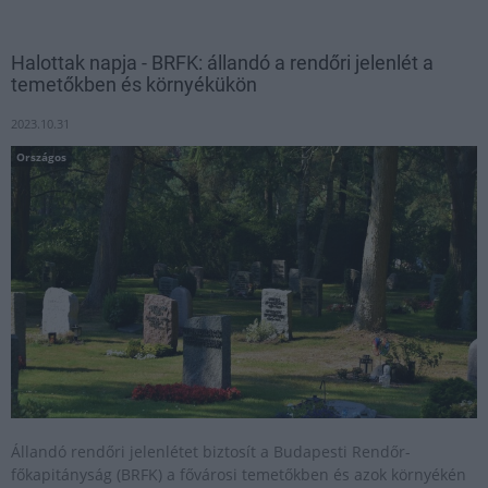
Halottak napja - BRFK: állandó a rendőri jelenlét a
temetőkben és környékükön
2023.10.31
Országos
Állandó rendőri jelenlétet biztosít a Budapesti Rendőr-
főkapitányság (BRFK) a fővárosi temetőkben és azok környékén