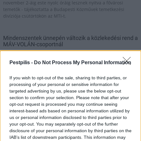
november 2-áig este nyolc óráig lesznek nyitva a fővárosi
temetők - tájékoztatta a Budapesti Közművek temetkezési
divíziója csütörtökön az MTI-t.
Mindenszentek ünnepén változik a közlekedési rend a
MÁV-VOLÁN-csoportnál
2023.10.30
Pestpilis -
Do Not Process My Personal Information
Országos
If you wish to opt-out of the sale, sharing to third parties, or
processing of your personal or sensitive information for
targeted advertising by us, please use the below opt-out
section to confirm your selection. Please note that after your
opt-out request is processed you may continue seeing
interest-based ads based on personal information utilized by
us or personal information disclosed to third parties prior to
your opt-out. You may separately opt-out of the further
disclosure of your personal information by third parties on the
IAB’s list of downstream participants. This information may