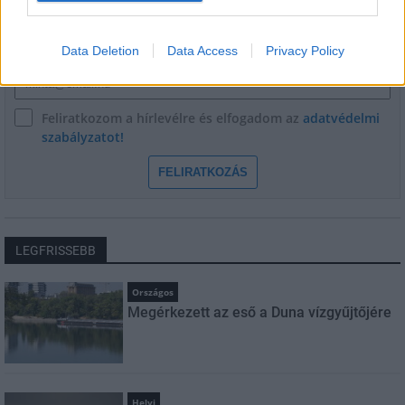
Data Deletion
Data Access
Privacy Policy
E-mail cím
Feliratkozom a hírlevélre és elfogadom az
adatvédelmi
szabályzatot!
FELIRATKOZÁS
LEGFRISSEBB
Országos
Megérkezett az eső a Duna vízgyűjtőjére
Helyi