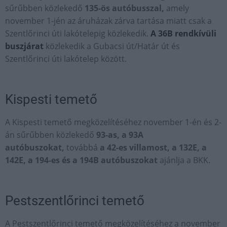
sűrűbben közlekedő
135-ös autóbusszal,
amely
november 1-jén az áruházak zárva tartása miatt csak a
Szentlőrinci úti lakótelepig közlekedik.
A 36B rendkívüli
buszjárat
közlekedik a Gubacsi út/Határ út és
Szentlőrinci úti lakótelep között.
Kispesti temető
A Kispesti temető megközelítéséhez november 1-én és 2-
án sűrűbben közlekedő
93-as, a 93A
autóbuszokat,
továbbá
a 42-es villamost,
a 132E, a
142E, a 194-es és a 194B autóbuszokat
ajánlja a BKK.
Pestszentlőrinci temető
A Pestszentlőrinci temető megközelítéséhez a november