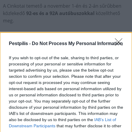
A Cinkotai temető a november 1-én és 2-án sűrűbben
közlekedő
92-es és a 92A autóbuszokkal
közelíthető
meg.
Budafoki temető
Pestpilis -
Do Not Process My Personal Information
A Budafoki temető
az 58-as és a 158-as, a 250-es és a
If you wish to opt-out of the sale, sharing to third parties, or
processing of your personal or sensitive information for
250B buszjárattal,
valamint november 1-jén és 2-án a
targeted advertising by us, please use the below opt-out
Savoya Parktól induló
158B autóbusszal
közelíthető
section to confirm your selection. Please note that after your
meg.
opt-out request is processed you may continue seeing
interest-based ads based on personal information utilized by
us or personal information disclosed to third parties prior to
your opt-out. You may separately opt-out of the further
Budakeszi temető
disclosure of your personal information by third parties on the
IAB’s list of downstream participants. This information may
A Budakeszi temető
a 188-as, a 188E és a 222-es
és a
also be disclosed by us to third parties on the
IAB’s List of
Budajenő felé közlekedő
793-as, 794-es és 795-ös
Downstream Participants
that may further disclose it to other
autóbusszal,
illetve rövid sétával a 22-es és a 22A
third parties.