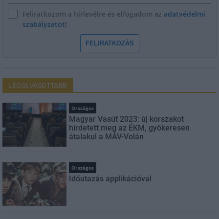
Feliratkozom a hírlevélre és elfogadom az
adatvédelmi
szabályzatot!
FELIRATKOZÁS
LEGOLVASOTTABB
Országos
Magyar Vasút 2023: új korszakot
hirdetett meg az ÉKM, gyökeresen
átalakul a MÁV-Volán
Országos
Időutazás applikációval