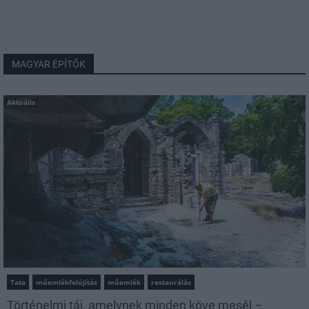
MAGYAR ÉPÍTŐK
Aktuális
Tata
műemlékfelújítás
műemlék
restaurálás
Történelmi táj, amelynek minden köve mesél –