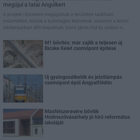
megújul a tatai Angolkert
A projekt részeként megújulnak a területen található
műemlékek, köztük a különleges Műromok, valamint a közeli
Várkanyarban álló Nepomuki Szent János híd és szobor is.
M1 bővítés: már zajlik a teljesen új
Bicske Kelet csomópont építése
Új gyalogosátkelők és jelzőlámpás
csomópont épül Angyalföldön
Másfélszeresére bővítik
Hódmezővásárhely jó hírű református
iskoláját