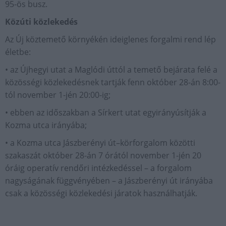
95-ös busz.
Közúti közlekedés
Az Új köztemető környékén ideiglenes forgalmi rend lép
életbe:
• az Újhegyi utat a Maglódi úttól a temető bejárata felé a
közösségi közlekedésnek tartják fenn október 28-án 8:00-
tól november 1-jén 20:00-ig;
• ebben az időszakban a Sírkert utat egyirányúsítják a
Kozma utca irányába;
• a Kozma utca Jászberényi út–körforgalom közötti
szakaszát október 28-án 7 órától november 1-jén 20
óráig operatív rendőri intézkedéssel – a forgalom
nagyságának függvényében – a Jászberényi út irányába
csak a közösségi közlekedési járatok használhatják.