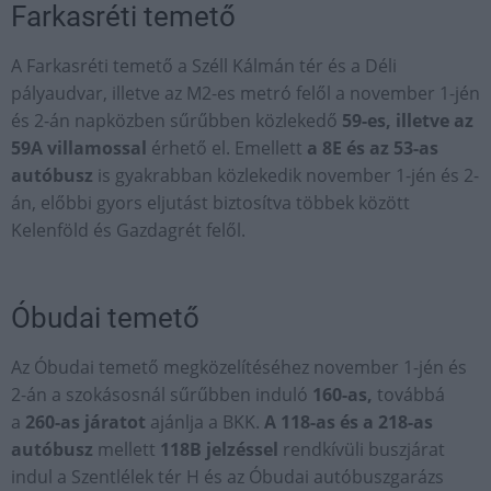
Farkasréti temető
A Farkasréti temető a Széll Kálmán tér és a Déli
pályaudvar, illetve az M2-es metró felől a november 1-jén
és 2-án napközben sűrűbben közlekedő
59-es, illetve az
59A villamossal
érhető el. Emellett
a 8E és az 53-as
autóbusz
is gyakrabban közlekedik november 1-jén és 2-
án, előbbi gyors eljutást biztosítva többek között
Kelenföld és Gazdagrét felől.
Óbudai temető
Az Óbudai temető megközelítéséhez november 1-jén és
2-án a szokásosnál sűrűbben induló
160-as,
továbbá
a
260-as járatot
ajánlja a BKK.
A 118-as és a 218-as
autóbusz
mellett
118B jelzéssel
rendkívüli buszjárat
indul a Szentlélek tér H és az Óbudai autóbuszgarázs