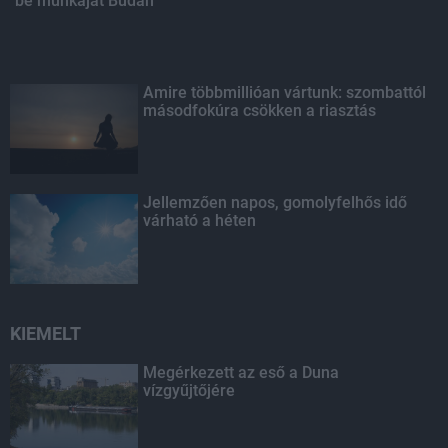
be munkáját Budán
Amire többmillióan vártunk: szombattól
másodfokúra csökken a riasztás
Jellemzően napos, gomolyfelhős idő
várható a héten
KIEMELT
Megérkezett az eső a Duna
vízgyűjtőjére