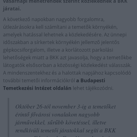
vasárnapi menetrendek szerint közlekednek a BKK
járatai.
A következő napokban nagyobb forgalomra,
útlezárásokra kell számítani a temetők környékén,
amelyek hatással lehetnek a közlekedésére. Az ünnepi
időszakban a sírkertek környékén jellemző jelentős
gépkocsiforgalom, illetve a korlátozott parkolási
lehetőségek miatt a BKK azt javasolja, hogy a temetőkbe
látogatók elsősorban a közösségi közlekedést válasszák.
A mindenszentekhez és a halottak napjához kapcsolódó
további temetői információkról
a Budapesti
Temetkezési Intézet oldalán
lehet tájékozódni.
Október 26-tól november 3-ig a temetőket
érintő fővárosi vonalakon nagyobb
járművekkel, sűrűbb követéssel, illetve
rendkívüli temetői járatokkal segíti a BKK