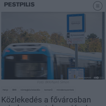
Fotó: BKK/Nyirő Simon
Helyi
BKK
tömegközlekedés
temető
mindenszentek
Közlekedés a fővárosban