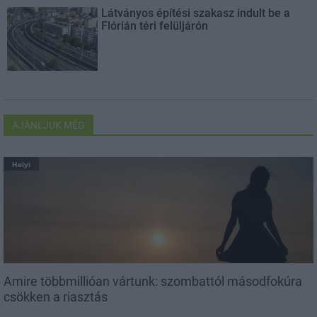
Látványos építési szakasz indult be a
Flórián téri felüljárón
AJÁNLJUK MÉG
Helyi
Amire többmillióan vártunk: szombattól másodfokúra
csökken a riasztás