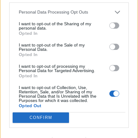
autóbusszal, valamint a Páty felé közlekedő elővárosi
Personal Data Processing Opt Outs
járatokkal közelíthető meg.
I want to opt-out of the Sharing of my
personal data.
Opted In
Nagytétényi temető
I want to opt-out of the Sale of my
Personal Data.
A Nagytétényi temető megközelítésére a november 1-jén
Opted In
sűrűbben közlekedő
33-as autóbuszokat,
továbbá
a 13-
I want to opt-out of processing my
as, a 113-as, a 113A és a 133E buszok
igénybevételét
Personal Data for Targeted Advertising.
javasolja a BKK.
Opted In
I want to opt-out of Collection, Use,
Retention, Sale, and/or Sharing of my
Personal Data that Is Unrelated with the
Fiumei úti sírkert
Purposes for which it was collected.
Opted Out
A Fiumei Úti Sírkert megközelítésére a BKK
a 23-
CONFIRM
as,
illetve
a 24-es villamos
mellett Kőbánya felől
a 28-as,
a 28A és a 37-es villamost
ajánlja. November 1-jén és 2-
án rendkívüli járatként a Keleti pályaudvar és az Új