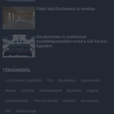
Fából épül Budakeszi új óvodája
Kecskeméten is szakirányú
továbbképzésekkel erősít a Gál Ferenc
Egyetem
TÉMÁINKBÓL
Liszt Ferenc repülőtér
Érd
Budakeszi
Szentendre
Monor
színház
munkahelyek
Budaörs
Cegléd
iskolafelújítás
Pilisi Parkerdő
Gödöllő
Dunakeszi
Vác
jótékonyság