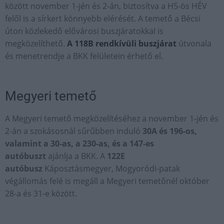
között november 1-jén és 2-án, biztosítva a H5-ös HÉV
felől is a sírkert könnyebb elérését. A temető a Bécsi
úton közlekedő elővárosi buszjáratokkal is
megközelíthető.
A 118B rendkívüli buszjárat
útvonala
és menetrendje a BKK felületein érhető el.
Megyeri temető
A Megyeri temető megközelítéséhez a november 1-jén és
2-án a szokásosnál sűrűbben induló
30A és 196-os,
valamint a 30-as, a 230-as, és a 147-es
autóbuszt
ajánlja a BKK. A
122E
autóbusz
Káposztásmegyer, Mogyoródi-patak
végállomás felé is megáll a Megyeri temetőnél október
28-a és 31-e között.