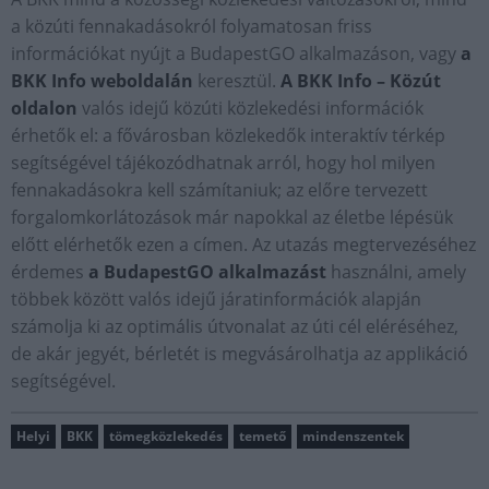
a közúti fennakadásokról folyamatosan friss
információkat nyújt a BudapestGO alkalmazáson, vagy
a
BKK Info weboldalán
keresztül.
A BKK Info – Közút
oldalon
valós idejű közúti közlekedési információk
érhetők el: a fővárosban közlekedők interaktív térkép
segítségével tájékozódhatnak arról, hogy hol milyen
fennakadásokra kell számítaniuk; az előre tervezett
forgalomkorlátozások már napokkal az életbe lépésük
előtt elérhetők ezen a címen. Az utazás megtervezéséhez
érdemes
a BudapestGO alkalmazást
használni, amely
többek között valós idejű járatinformációk alapján
számolja ki az optimális útvonalat az úti cél eléréséhez,
de akár jegyét, bérletét is megvásárolhatja az applikáció
segítségével.
Helyi
BKK
tömegközlekedés
temető
mindenszentek