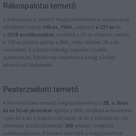
Rákospalotai temető
A Rákospalotai temető megközelítéséhez a szokásosnál
sűrűbben induló
196-os, 196A,
valamint
a 231-es
és
a
231B autóbuszokat,
továbbá a 69-es villamos mellett
a 130-as járatot ajánlja a BKK, mely október 26-a és
november 3-a között hétvégi napokon csuklós
autóbusszal, hétköznap napközben pedig sűrűbb
követéssel közlekedik.
Pesterzsébeti temető
A Pesterzsébeti temető megközelítéséhez a
2B, a 36-os
és az 52-es járatokat
ajánlja a BKK, továbbá a november
1-jén és 2-án a Gubacsi út/Határ út és a Szentlőrinci úti
lakótelep között közlekedő
36B
jelzésű rendkívüli
autóbuszjáratot. A temető elérhető a megszokottnál