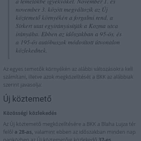
a temetőkbe igyekvőket. November 1. és
november 3. között megváltozik az Új
köztemető környékén a forgalmi rend, a
Sírkert utat egyirányúsítják a Kozma utca
irányába. Ebben az időszakban a 95-ös, és
a 195-ös autóbuszok módosított útvonalon
közlekednek.
Az egyes temetők környékén az alábbi változásokra kell
számítani, illetve azok megközelítését a BKK az alábbiak
szerint javasolja:
Új köztemető
Közösségi közlekedés
Az Új köztemető megközelítésére a BKK a Blaha Lujza tér
felől
a 28-as,
valamint ebben az időszakban minden nap
napközben az Új köztemetőig közlekedő
37-es