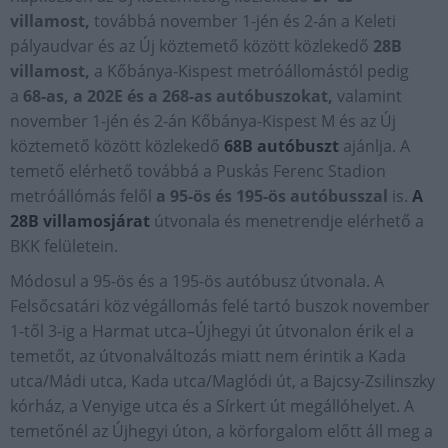
villamost,
továbbá november 1-jén és 2-án a Keleti
pályaudvar és az Új köztemető között közlekedő
28B
villamost,
a Kőbánya-Kispest metróállomástól pedig
a
68-as, a 202E és a 268-as autóbuszokat,
valamint
november 1-jén és 2-án Kőbánya-Kispest M és az Új
köztemető között közlekedő
68B autóbuszt
ajánlja. A
temető elérhető továbbá a Puskás Ferenc Stadion
metróállómás felől
a 95-ös és 195-ös autóbusszal
is.
A
28B villamosjárat
útvonala és menetrendje elérhető a
BKK felületein.
Módosul a 95-ös és a 195-ös autóbusz útvonala. A
Felsőcsatári köz végállomás felé tartó buszok november
1-től 3-ig a Harmat utca–Újhegyi út útvonalon érik el a
temetőt, az útvonalváltozás miatt nem érintik a Kada
utca/Mádi utca, Kada utca/Maglódi út, a Bajcsy-Zsilinszky
kórház, a Venyige utca és a Sírkert út megállóhelyet. A
temetőnél az Újhegyi úton, a körforgalom előtt áll meg a