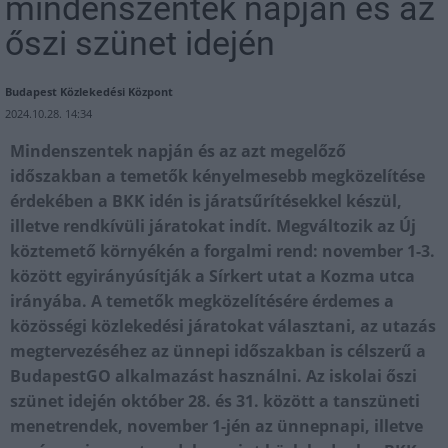
mindenszentek napján és az
őszi szünet idején
Budapest Közlekedési Központ
2024.10.28. 14:34
Mindenszentek napján és az azt megelőző
időszakban a temetők kényelmesebb megközelítése
érdekében a BKK idén is járatsűrítésekkel készül,
illetve rendkívüli járatokat indít. Megváltozik az Új
köztemető környékén a forgalmi rend: november 1-3.
között egyirányúsítják a Sírkert utat a Kozma utca
irányába. A temetők megközelítésére érdemes a
közösségi közlekedési járatokat választani, az utazás
megtervezéséhez az ünnepi időszakban is célszerű a
BudapestGO alkalmazást használni. Az iskolai őszi
szünet idején október 28. és 31. között a tanszüneti
menetrendek, november 1-jén az ünnepnapi, illetve