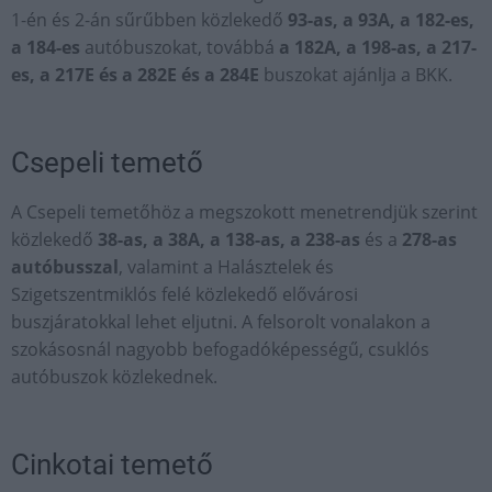
1-én és 2-án sűrűbben közlekedő
93-as, a 93A, a 182-es,
a 184-es
autóbuszokat,
továbbá
a 182A, a 198-as, a 217-
es, a 217E és a 282E és a 284E
buszokat ajánlja a BKK.
Csepeli temető
A Csepeli temetőhöz a megszokott menetrendjük szerint
közlekedő
38-as, a 38A, a 138-as, a 238-as
és a
278-as
autóbusszal
, valamint a Halásztelek és
Szigetszentmiklós felé közlekedő elővárosi
buszjáratokkal
lehet eljutni. A felsorolt vonalakon a
szokásosnál nagyobb befogadóképességű, csuklós
autóbuszok közlekednek.
Cinkotai temető