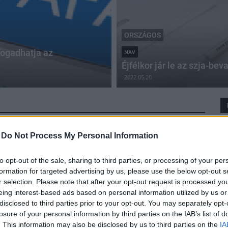
ORSZÁGOS
lfogadhatja az
NAV
Éjfélkor jár le az szja-bev
2022.05.20
-
Do Not Process My Personal Information
to opt-out of the sale, sharing to third parties, or processing of your per
formation for targeted advertising by us, please use the below opt-out s
r selection. Please note that after your opt-out request is processed y
eing interest-based ads based on personal information utilized by us or
disclosed to third parties prior to your opt-out. You may separately opt-
losure of your personal information by third parties on the IAB’s list of
. This information may also be disclosed by us to third parties on the
IA