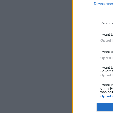
Downstream 
Persona
I want t
Opted 
I want t
Opted 
I want 
Advertis
Opted 
I want t
of my P
was col
Opted 