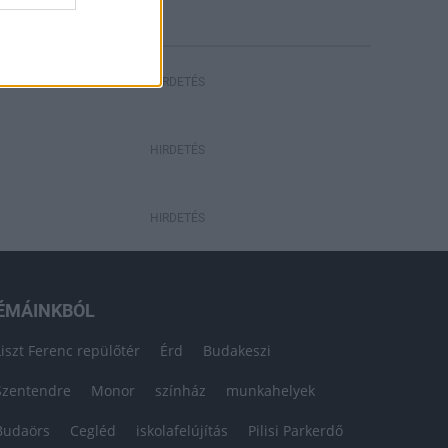
HIRDETÉS
HIRDETÉS
HIRDETÉS
ÉMÁINKBÓL
Liszt Ferenc repülőtér
Érd
Budakeszi
Szentendre
Monor
színház
munkahelyek
Budaörs
Cegléd
iskolafelújítás
Pilisi Parkerdő