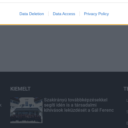
Data Deletion
Data Access
Privacy Policy
KIEMELT
T
Szakirányú továbbképzésekkel
k
segíti idén is a társadalmi
kihívások leküzdését a Gál Ferenc
Egyetem