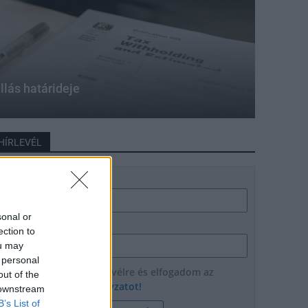
allás határideje
HÍRLEVÉL
Név
sonal or
E-mail cím
ection to
ou may
 personal
Feliratkozom a hírlevélre és elfogadom az
out of the
adatvédelmi szabályzatot!
 downstream
B’s List of