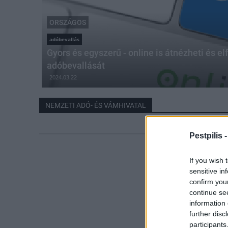
ORSZÁGOS
adóbevallás
Gyors és egyszerű - online is átnézheti és e
adóbevallását
2024.03.22
NEMZETI ADÓ- ÉS VÁMHIVATAL
Pestpilis 
If you wish 
sensitive in
confirm you
continue se
information 
further disc
participants