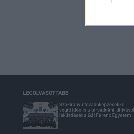
LEGOLVASOTTABB
Szakirányú továbbképzésekkel
segíti idén is a társadalmi kihíváso
leküzdését a Gál Ferenc Egyetem