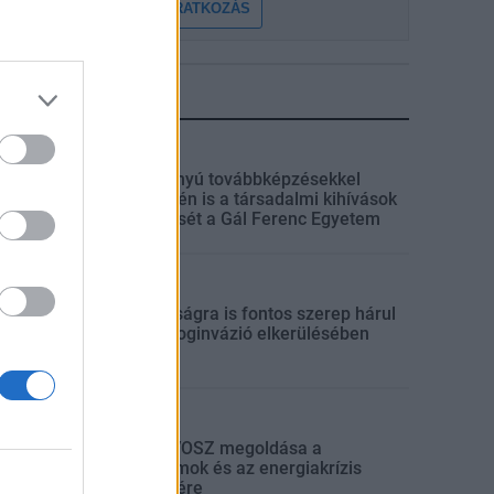
FELIRATKOZÁS
LEGFRISSEBB
Országos
Szakirányú továbbképzésekkel
segíti idén is a társadalmi kihívások
leküzdését a Gál Ferenc Egyetem
Országos
A lakosságra is fontos szerep hárul
a szúnyoginvázió elkerülésében
Országos
Itt az ÉVOSZ megoldása a
hőhullámok és az energiakrízis
kezelésére