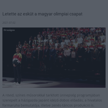
Letette az esküt a magyar olimpiai csapat
2021.07.02
Országos
A rövid, színes műsorokkal tarkított ünnepség programjában
szerepelt a házigazda Japánt idéző dobos előadás, a hivatalos
formaruha bemutatója, illetve zenés-táncos produkció is.