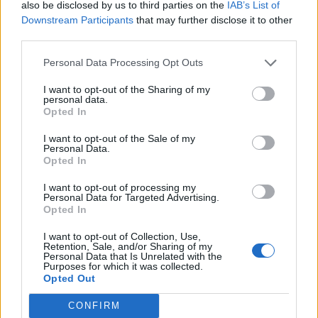
also be disclosed by us to third parties on the
IAB’s List of
Downstream Participants
that may further disclose it to other
2020.02.20
third parties.
Sport
Personal Data Processing Opt Outs
I want to opt-out of the Sharing of my
personal data.
Opted In
I want to opt-out of the Sale of my
Personal Data.
Opted In
I want to opt-out of processing my
Personal Data for Targeted Advertising.
Opted In
I want to opt-out of Collection, Use,
A magyar válogatott hazai pályán küzd a szerbek, az oroszok és
Retention, Sale, and/or Sharing of my
a kazahok legjobbjaival; két csapat jut ki a játékokra.
Personal Data that Is Unrelated with the
Purposes for which it was collected.
Opted Out
Mégiscsak rendezne olimpiát Budapest
CONFIRM