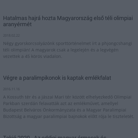
Hatalmas hajrá hozta Magyarország első téli olimpiai
aranyérmét
2018.02.22
Négy gyorskorcsolyázónk sporttörténelmet írt a phjongcshangi
téli olimpián! A magyarok csak a legelején és a legvégén
vezettek a 45 körös viadalon.
Végre a paralimpikonok is kaptak emlékfalat
2016.11.16
A Kossuth tér és a Jászai Mari tér között elhelyezkedő Olimpiai
Parkban szerdán felavatták azt az emlékművet, amellyel
Budapest Belváros Önkormányzata és a Magyar Paralimpiai
Bizottság a magyar paralimpiai bajnokok előtt rója le tiszteletét.
Tokió 2020 - Az eddigi magyar érmesek és