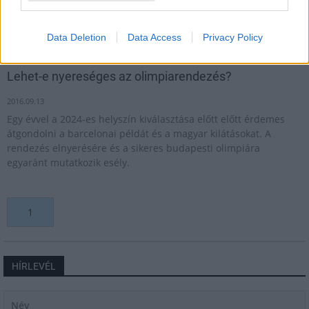
2017.10.19
A MOB elnöke a 2032-es játékokat jelölte meg célként.
Data Deletion
Data Access
Privacy Policy
Lehet-e nyereséges az olimpiarendezés?
2016.09.13
Egy évvel a 2024-es helyszín kiválasztása előtt előtt érdemes
átgondolni a barcelonai példát és a magyar kilátásokat. A
rendezés elnyerésére és a sikeres budapesti olimpiára
egyaránt mutatkozik esély.
1
HÍRLEVÉL
Név