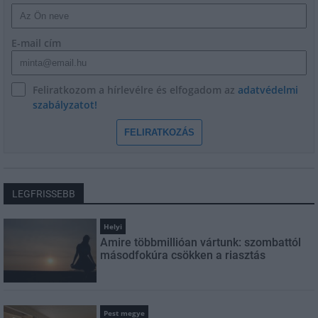
E-mail cím
Feliratkozom a hírlevélre és elfogadom az
adatvédelmi
szabályzatot!
FELIRATKOZÁS
LEGFRISSEBB
Helyi
Amire többmillióan vártunk: szombattól
másodfokúra csökken a riasztás
Pest megye