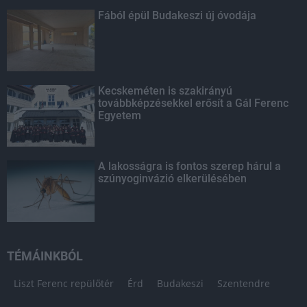
Fából épül Budakeszi új óvodája
Kecskeméten is szakirányú
továbbképzésekkel erősít a Gál Ferenc
Egyetem
A lakosságra is fontos szerep hárul a
szúnyoginvázió elkerülésében
TÉMÁINKBÓL
Liszt Ferenc repülőtér
Érd
Budakeszi
Szentendre