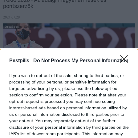
pontszerzők
2021.07.28
Országos
Pestpilis -
Do Not Process My Personal Information
If you wish to opt-out of the sale, sharing to third parties, or
processing of your personal or sensitive information for
targeted advertising by us, please use the below opt-out
section to confirm your selection. Please note that after your
opt-out request is processed you may continue seeing
interest-based ads based on personal information utilized by
Mutatjuk az első hat között végzett sportolóinkat.
us or personal information disclosed to third parties prior to
your opt-out. You may separately opt-out of the further
disclosure of your personal information by third parties on the
A képernyőn át is szurkolhatunk az olimpiáért küzdő
IAB’s list of downstream participants. This information may
női kéziseknek