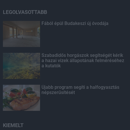
LEGOLVASOTTABB
Fából épül Budakeszi új óvodája
Szabadidős horgászok segítségét kérik
a hazai vizek állapotának felméréséhez
a kutatók
Újabb program segíti a halfogyasztás
népszerűsítését
KIEMELT