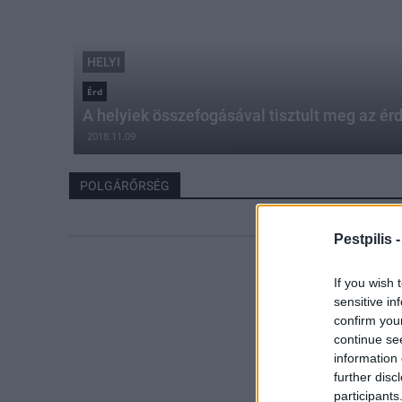
HELYI
Érd
A helyiek összefogásával tisztult meg az ér
2018.11.09
POLGÁRŐRSÉG
Pestpilis 
If you wish 
sensitive in
confirm you
continue se
information 
further disc
participants