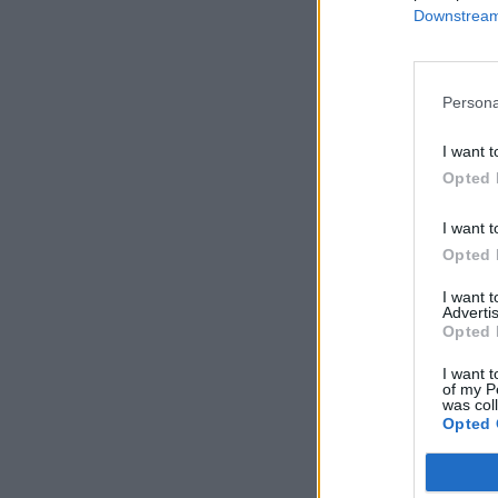
Downstream 
Persona
I want t
Opted 
I want t
Opted 
I want 
Advertis
Opted 
I want t
of my P
was col
Opted 