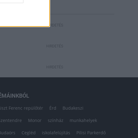
HIRDETÉS
HIRDETÉS
HIRDETÉS
ÉMÁINKBÓL
Liszt Ferenc repülőtér
Érd
Budakeszi
Szentendre
Monor
színház
munkahelyek
Budaörs
Cegléd
iskolafelújítás
Pilisi Parkerdő