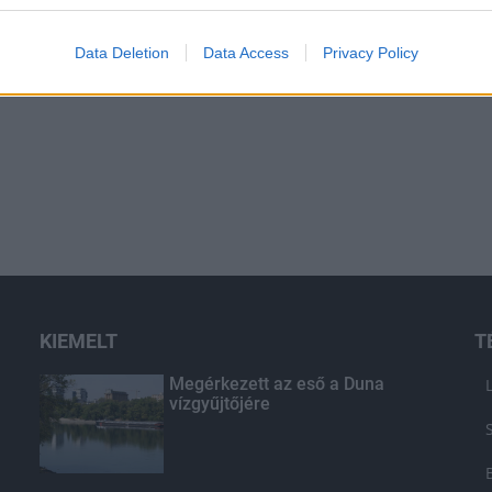
Data Deletion
Data Access
Privacy Policy
KIEMELT
T
Megérkezett az eső a Duna
vízgyűjtőjére