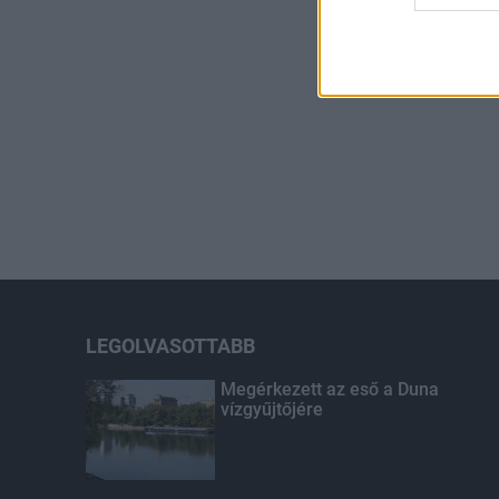
LEGOLVASOTTABB
Megérkezett az eső a Duna
vízgyűjtőjére