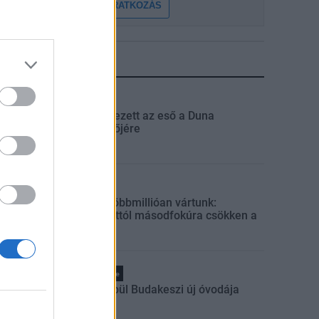
FELIRATKOZÁS
LEGFRISSEBB
Országos
Megérkezett az eső a Duna
vízgyűjtőjére
Helyi
Amire többmillióan vártunk:
szombattól másodfokúra csökken a
riasztás
Pest megye
Fából épül Budakeszi új óvodája