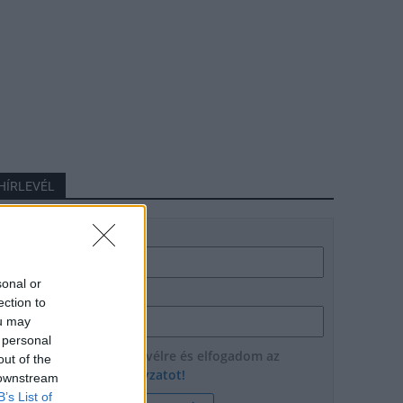
HÍRLEVÉL
Név
sonal or
E-mail cím
ection to
ou may
 personal
Feliratkozom a hírlevélre és elfogadom az
out of the
adatvédelmi szabályzatot!
 downstream
B’s List of