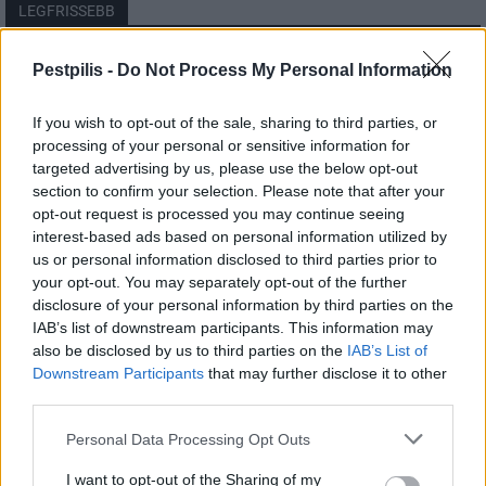
LEGFRISSEBB
Országos
Pestpilis -
Do Not Process My Personal Information
Megérkezett az eső a Duna vízgyűjtőjére
If you wish to opt-out of the sale, sharing to third parties, or
processing of your personal or sensitive information for
targeted advertising by us, please use the below opt-out
section to confirm your selection. Please note that after your
Helyi
opt-out request is processed you may continue seeing
Amire többmillióan vártunk: szombattól
másodfokúra csökken a riasztás
interest-based ads based on personal information utilized by
us or personal information disclosed to third parties prior to
your opt-out. You may separately opt-out of the further
disclosure of your personal information by third parties on the
Pest megye
IAB’s list of downstream participants. This information may
Fából épül Budakeszi új óvodája
also be disclosed by us to third parties on the
IAB’s List of
Downstream Participants
that may further disclose it to other
third parties.
Personal Data Processing Opt Outs
I want to opt-out of the Sharing of my
HIRDETÉS