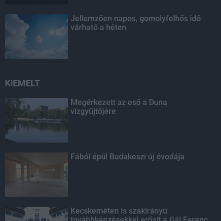
Jellemzően napos, gomolyfelhős idő
várható a héten
KIEMELT
Megérkezett az eső a Duna
vízgyűjtőjére
Fából épül Budakeszi új óvodája
Kecskeméten is szakirányú
továbbképzésekkel erősít a Gál Ferenc