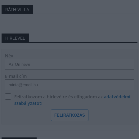
RÁTH-VILLA
HÍRLEVÉL
Név
E-mail cím
Feliratkozom a hírlevélre és elfogadom az
adatvédelmi
szabályzatot!
FELIRATKOZÁS