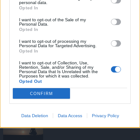
personal data.
Opted In
I want to opt-out of the Sale of my
HIRDETÉS
Personal Data.
Opted In
I want to opt-out of processing my
HIRDETÉS
Personal Data for Targeted Advertising.
Opted In
I want to opt-out of Collection, Use,
Retention, Sale, and/or Sharing of my
LEGOLVASOTTABB
Personal Data that Is Unrelated with the
Purposes for which it was collected.
Opted Out
Tizenöt hegedűkészítő-mester mutatja
be munkáját Budán
CONFIRM
Data Deletion
Data Access
Privacy Policy
Amire többmillióan vártunk: szombattól
másodfokúra csökken a riasztás