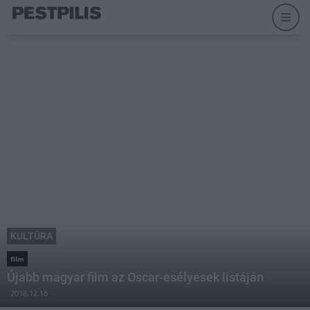
KULTÚRA
film
Újabb magyar film az Oscar-esélyesek listáján
2018.12.18