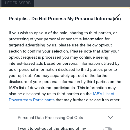
LEGFRISSEBB
Pest megye
Pestpilis -
Do Not Process My Personal Information
Fából épül Budakeszi új óvodája
If you wish to opt-out of the sale, sharing to third parties, or
processing of your personal or sensitive information for
targeted advertising by us, please use the below opt-out
section to confirm your selection. Please note that after your
Országos
opt-out request is processed you may continue seeing
Kecskeméten is szakirányú
továbbképzésekkel erősít a Gál Ferenc
interest-based ads based on personal information utilized by
Egyetem
us or personal information disclosed to third parties prior to
your opt-out. You may separately opt-out of the further
disclosure of your personal information by third parties on the
Országos
IAB’s list of downstream participants. This information may
A lakosságra is fontos szerep hárul a
also be disclosed by us to third parties on the
IAB’s List of
szúnyoginvázió elkerülésében
Downstream Participants
that may further disclose it to other
third parties.
Personal Data Processing Opt Outs
I want to opt-out of the Sharing of my
HIRDETÉS