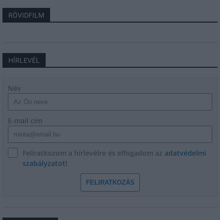
RÖVIDFILM
HÍRLEVÉL
Név
E-mail cím
Feliratkozom a hírlevélre és elfogadom az
adatvédelmi
szabályzatot!
FELIRATKOZÁS