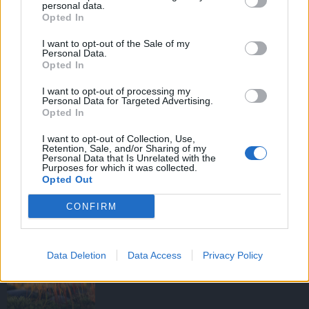
personal data.
Opted In
I want to opt-out of the Sale of my
HIRDETÉS
Personal Data.
Opted In
I want to opt-out of processing my
HIRDETÉS
Personal Data for Targeted Advertising.
Opted In
I want to opt-out of Collection, Use,
Retention, Sale, and/or Sharing of my
LEGOLVASOTTABB
Personal Data that Is Unrelated with the
Purposes for which it was collected.
Opted Out
Fából épül Budakeszi új óvodája
CONFIRM
Data Deletion
Data Access
Privacy Policy
Agrometeorológia: ismét lendületet
vehet a növényzet korai fejlődése