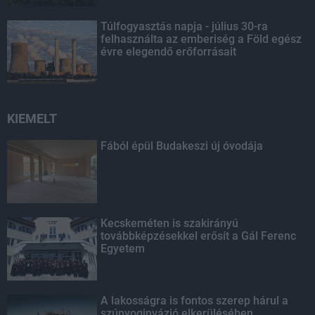
Túlfogyasztás napja - július 30-ra
felhasználta az emberiség a Föld egész
évre elegendő erőforrásait
KIEMELT
Fából épül Budakeszi új óvodája
Kecskeméten is szakirányú
továbbképzésekkel erősít a Gál Ferenc
Egyetem
A lakosságra is fontos szerep hárul a
szúnyoginvázió elkerülésében