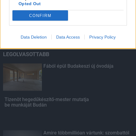
Opted Out
HIRDETÉS
CONFIRM
HIRDETÉS
Data Deletion
Data Access
Privacy Policy
LEGOLVASOTTABB
Fából épül Budakeszi új óvodája
Tizenöt hegedűkészítő-mester mutatja
be munkáját Budán
Amire többmillióan vártunk: szombattól