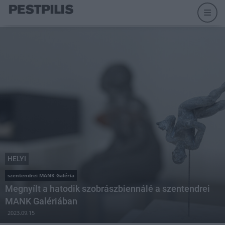
HELYI
szentendrei MANK Galéria
Megnyílt a hatodik szobrászbiennálé a szentendrei
MANK Galériában
2023.09.15