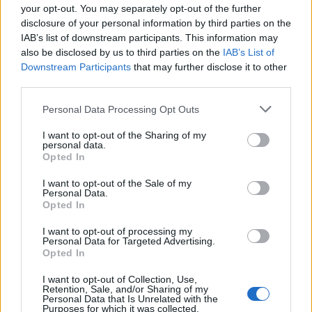
Országos
your opt-out. You may separately opt-out of the further
Megérkezett az eső a Duna vízgyűjtőjére
disclosure of your personal information by third parties on the
IAB’s list of downstream participants. This information may
also be disclosed by us to third parties on the
IAB’s List of
Downstream Participants
that may further disclose it to other
third parties.
Helyi
Amire többmillióan vártunk: szombattól
Personal Data Processing Opt Outs
másodfokúra csökken a riasztás
I want to opt-out of the Sharing of my
personal data.
Opted In
Pest megye
I want to opt-out of the Sale of my
Fából épül Budakeszi új óvodája
Personal Data.
Opted In
I want to opt-out of processing my
Personal Data for Targeted Advertising.
Opted In
HIRDETÉS
I want to opt-out of Collection, Use,
Retention, Sale, and/or Sharing of my
Personal Data that Is Unrelated with the
Purposes for which it was collected.