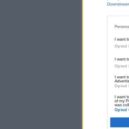
Downstream 
Persona
I want t
Opted 
I want t
Opted 
I want 
Advertis
Opted 
I want t
of my P
was col
Opted 