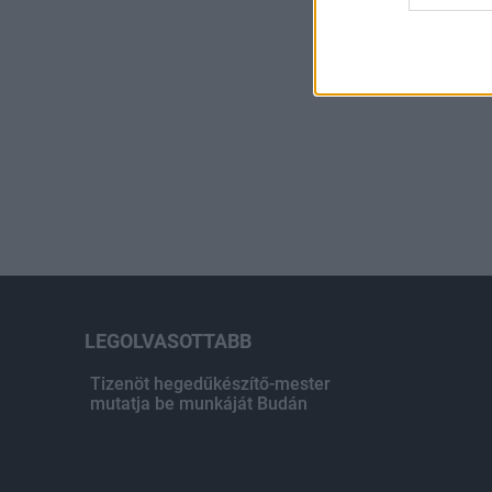
LEGOLVASOTTABB
Tizenöt hegedűkészítő-mester
mutatja be munkáját Budán