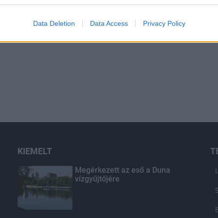
Data Deletion
Data Access
Privacy Policy
KIEMELT
T
Megérkezett az eső a Duna
vízgyűjtőjére