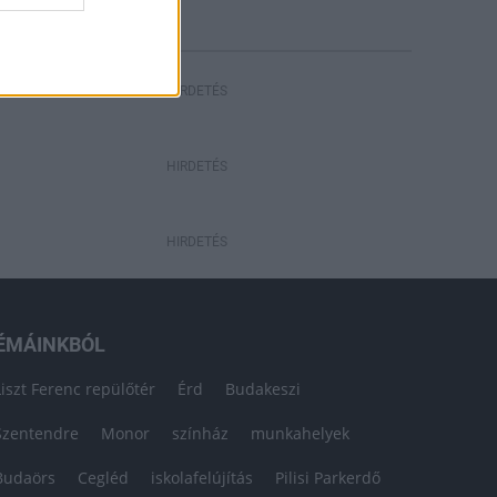
HIRDETÉS
HIRDETÉS
HIRDETÉS
ÉMÁINKBÓL
Liszt Ferenc repülőtér
Érd
Budakeszi
Szentendre
Monor
színház
munkahelyek
Budaörs
Cegléd
iskolafelújítás
Pilisi Parkerdő