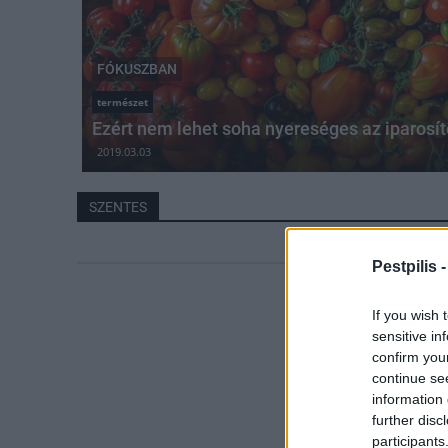
FÓKUSZBAN
természet
Ezért nem lehet soha nyereséges az iparos
2019.03.03
SZENTES
Pestpilis 
If you wish 
sensitive in
confirm you
continue se
information 
further disc
participants