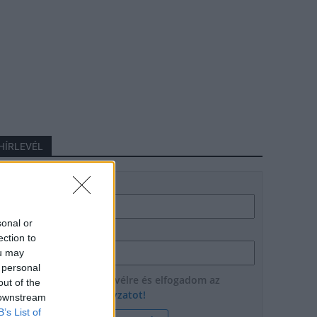
HÍRLEVÉL
Név
sonal or
E-mail cím
ection to
ou may
 personal
Feliratkozom a hírlevélre és elfogadom az
out of the
adatvédelmi szabályzatot!
 downstream
B’s List of