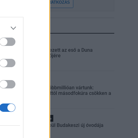
FELIRATKOZÁS
LEGFRISSEBB
Országos
Megérkezett az eső a Duna
vízgyűjtőjére
Helyi
Amire többmillióan vártunk:
szombattól másodfokúra csökken a
riasztás
Pest megye
Fából épül Budakeszi új óvodája