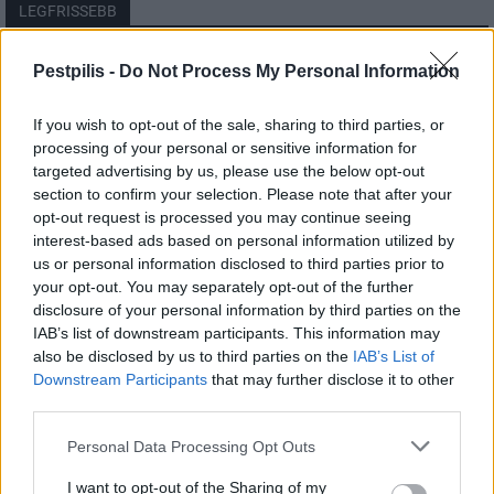
LEGFRISSEBB
Országos
Pestpilis -
Do Not Process My Personal Information
Szakirányú továbbképzésekkel segíti
idén is a társadalmi kihívások leküzdését
If you wish to opt-out of the sale, sharing to third parties, or
a Gál Ferenc Egyetem
processing of your personal or sensitive information for
targeted advertising by us, please use the below opt-out
section to confirm your selection. Please note that after your
Országos
opt-out request is processed you may continue seeing
A lakosságra is fontos szerep hárul a
szúnyoginvázió elkerülésében
interest-based ads based on personal information utilized by
us or personal information disclosed to third parties prior to
your opt-out. You may separately opt-out of the further
disclosure of your personal information by third parties on the
Országos
IAB’s list of downstream participants. This information may
Itt az ÉVOSZ megoldása a hőhullámok és
also be disclosed by us to third parties on the
IAB’s List of
az energiakrízis kezelésére
Downstream Participants
that may further disclose it to other
third parties.
Personal Data Processing Opt Outs
I want to opt-out of the Sharing of my
HIRDETÉS