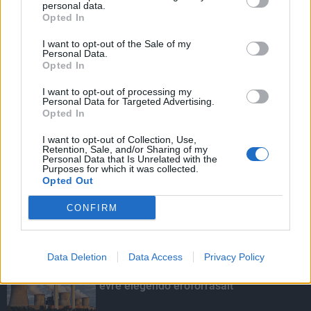
personal data.
Opted In
I want to opt-out of the Sale of my
HIRDETÉS
Personal Data.
Opted In
I want to opt-out of processing my
HIRDETÉS
Personal Data for Targeted Advertising.
Opted In
I want to opt-out of Collection, Use,
Retention, Sale, and/or Sharing of my
LEGOLVASOTTABB
Personal Data that Is Unrelated with the
Purposes for which it was collected.
Opted Out
Agrometeorológia: ismét lendületet
vehet a növényzet korai fejlődése
CONFIRM
Data Deletion
Data Access
Privacy Policy
Túlfogyasztás napja - július 30-ra
felhasználta az emberiség a Föld egész
évre elegendő erőforrásait