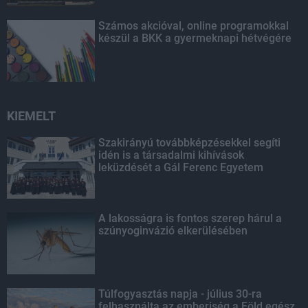
Számos akcióval, online programokkal
készül a BKK a gyermeknapi hétvégére
KIEMELT
Szakirányú továbbképzésekkel segíti
idén is a társadalmi kihívások
leküzdését a Gál Ferenc Egyetem
A lakosságra is fontos szerep hárul a
szúnyoginvázió elkerülésében
Túlfogyasztás napja - július 30-ra
felhasználta az emberiség a Föld egész