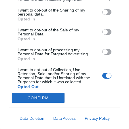
FELIRATKOZÁS
I want to opt-out of the Sharing of my
personal data.
Opted In
LEGFRISSEBB
I want to opt-out of the Sale of my
Personal Data.
Opted In
Országos
Megérkezett az eső a Duna vízgyűjtőjére
I want to opt-out of processing my
Personal Data for Targeted Advertising.
Opted In
I want to opt-out of Collection, Use,
Retention, Sale, and/or Sharing of my
Helyi
Personal Data that Is Unrelated with the
Amire többmillióan vártunk: szombattól
Purposes for which it was collected.
másodfokúra csökken a riasztás
Opted Out
CONFIRM
Pest megye
Fából épül Budakeszi új óvodája
Data Deletion
Data Access
Privacy Policy