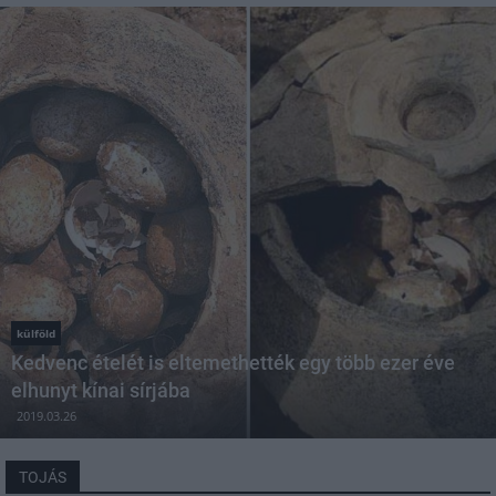
külföld
Kedvenc ételét is eltemethették egy több ezer éve
elhunyt kínai sírjába
2019.03.26
TOJÁS