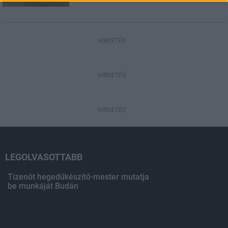
HIRDETÉS
HIRDETÉS
HIRDETÉS
LEGOLVASOTTABB
Tizenöt hegedűkészítő-mester mutatja
be munkáját Budán