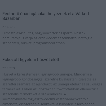
Festhető óriástojásokat helyeznek el a Várkert
Bazárban
2017.04.12
Hímestojás-kiállítás, nagykoncertek és iparművészek
bemutatója is várja az érdeklődőket szombattól hétfőig a
szabadtéri, húsvéti programsorozatban.
Fokozott figyelem húsvét előtt
2016.02.24
Húsvét a kereszténység legnagyobb ünnepe. Mindenki a
legnagyobb gondossággal szeretné kiválasztani családja és
szerettei számára az ajándékot, az ünnepi ételekhez szükséges
termékeket. Ebben az időszakban fokozottabban ellenőrzik a
szezonális termékeket a szakemberek. A
kormányhivatal fogyasztóvédelmi osztályának vezetője
elmondta, elsősorban a sonkákra, a különféle csokoládéból