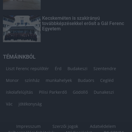
Kecskeméten is szakirányú
továbbképzésekkel erősít a Gál Ferenc
Egyetem
TÉMÁINKBÓL
Liszt Ferenc repülőtér
Érd
Budakeszi
Szentendre
Monor
színház
munkahelyek
Budaörs
Cegléd
iskolafelújítás
Pilisi Parkerdő
Gödöllő
Dunakeszi
Vác
jótékonyság
Impresszum
Szerzői jogok
Adatvédelem