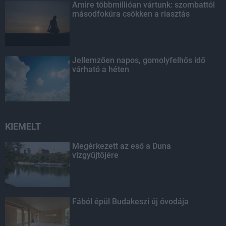
Amire többmillióan vártunk: szombattól
másodfokúra csökken a riasztás
Jellemzően napos, gomolyfelhős idő
várható a héten
KIEMELT
Megérkezett az eső a Duna
vízgyűjtőjére
Fából épül Budakeszi új óvodája