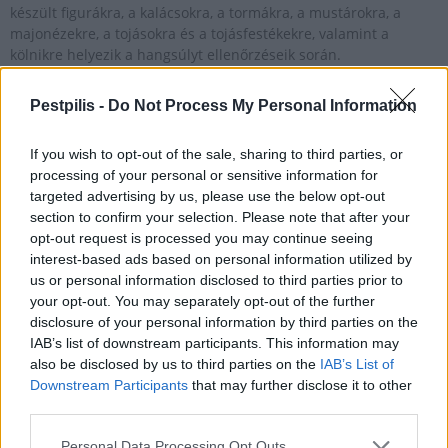
készült figurákra, a kalácsokra, a tormákra, a mustárokra, a
majonézekre, a tojásokra és a tojásfestékekre, valamint a
kölnikre helyezik a hangsúlyt ellenőrzéseik során.
Pestpilis -
Do Not Process My Personal Information
1
If you wish to opt-out of the sale, sharing to third parties, or
processing of your personal or sensitive information for
targeted advertising by us, please use the below opt-out
HÍRLEVÉL
section to confirm your selection. Please note that after your
opt-out request is processed you may continue seeing
interest-based ads based on personal information utilized by
Név
us or personal information disclosed to third parties prior to
your opt-out. You may separately opt-out of the further
disclosure of your personal information by third parties on the
E-mail cím
IAB’s list of downstream participants. This information may
also be disclosed by us to third parties on the
IAB’s List of
Downstream Participants
that may further disclose it to other
Feliratkozom a hírlevélre és elfogadom az
adatvédelmi
third parties.
szabályzatot!
Personal Data Processing Opt Outs