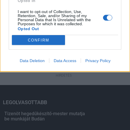
Fából épül Budakeszi új óvodája
Opted In
I want to opt-out of Collection, Use,
Retention, Sale, and/or Sharing of my
Personal Data that Is Unrelated with the
Purposes for which it was collected.
Opted Out
HIRDETÉS
CONFIRM
HIRDETÉS
Data Deletion
Data Access
Privacy Policy
HIRDETÉS
LEGOLVASOTTABB
Tizenöt hegedűkészítő-mester mutatja
be munkáját Budán