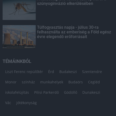
szúnyoginvázió elkerülésében
Túlfogyasztás napja - július 30-ra
felhasználta az emberiség a Föld egész
évre elegendő erőforrásait
TÉMÁINKBÓL
Liszt Ferenc repülőtér
Érd
Budakeszi
Szentendre
Monor
színház
munkahelyek
Budaörs
Cegléd
iskolafelújítás
Pilisi Parkerdő
Gödöllő
Dunakeszi
Vác
jótékonyság