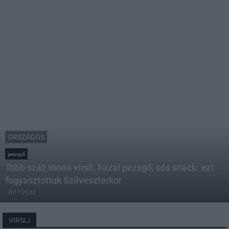
ORSZÁGOS
pezsgő
Több száz tonna virsli, hazai pezsgő, sós snack: ezt
fogyasztottuk Szilveszterkor
2017.01.02
VIRSLI