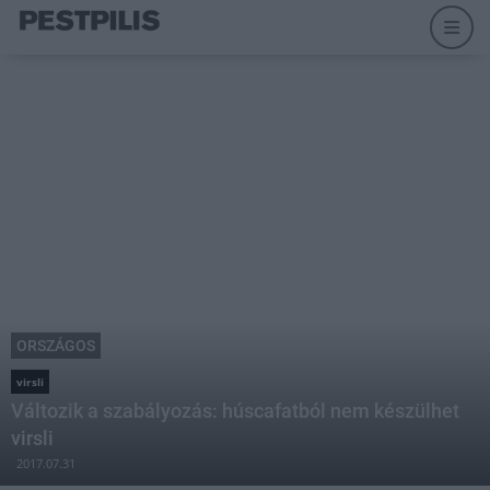
ORSZÁGOS
virsli
Változik a szabályozás: húscafatból nem készülhet
virsli
2017.07.31