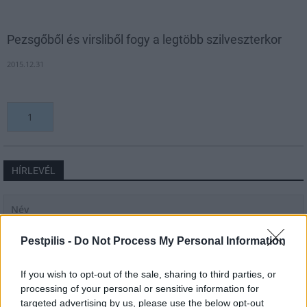
Pezsgőből és virsliből fogy a legtöbb szilveszterkor
2015.12.31
1
HÍRLEVÉL
Név
Pestpilis -
Do Not Process My Personal Information
E-mail cím
If you wish to opt-out of the sale, sharing to third parties, or
processing of your personal or sensitive information for
Feliratkozom a hírlevélre és elfogadom az
adatvédelmi
targeted advertising by us, please use the below opt-out