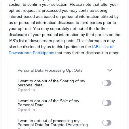
szabályzatot!
section to confirm your selection. Please note that after your
opt-out request is processed you may continue seeing
FELIRATKOZÁS
interest-based ads based on personal information utilized by
us or personal information disclosed to third parties prior to
your opt-out. You may separately opt-out of the further
disclosure of your personal information by third parties on the
LEGFRISSEBB
IAB’s list of downstream participants. This information may
also be disclosed by us to third parties on the
IAB’s List of
Downstream Participants
Országos
that may further disclose it to other
Szakirányú továbbképzésekkel segíti
third parties.
idén is a társadalmi kihívások leküzdését
a Gál Ferenc Egyetem
Personal Data Processing Opt Outs
I want to opt-out of the Sharing of my
personal data.
Országos
Opted In
A lakosságra is fontos szerep hárul a
szúnyoginvázió elkerülésében
I want to opt-out of the Sale of my
Personal Data.
Opted In
I want to opt-out of processing my
Országos
Personal Data for Targeted Advertising.