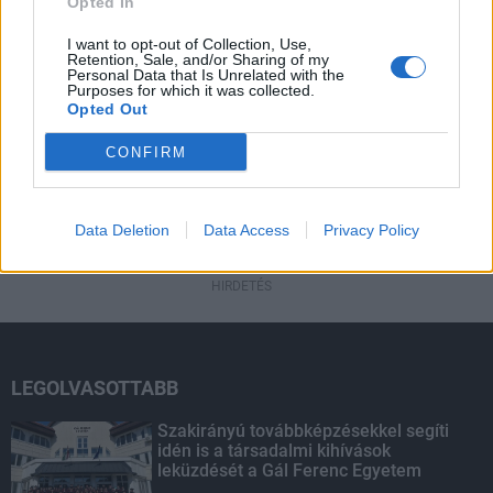
Itt az ÉVOSZ megoldása a hőhullámok és
Opted In
az energiakrízis kezelésére
I want to opt-out of Collection, Use,
Retention, Sale, and/or Sharing of my
Personal Data that Is Unrelated with the
Purposes for which it was collected.
Opted Out
HIRDETÉS
CONFIRM
HIRDETÉS
Data Deletion
Data Access
Privacy Policy
HIRDETÉS
LEGOLVASOTTABB
Szakirányú továbbképzésekkel segíti
idén is a társadalmi kihívások
leküzdését a Gál Ferenc Egyetem