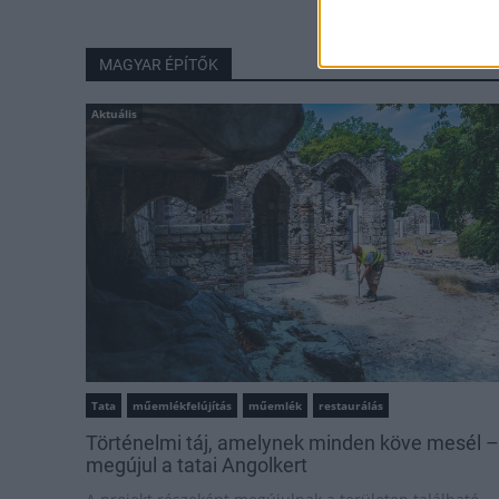
MAGYAR ÉPÍTŐK
Aktuális
Tata
műemlékfelújítás
műemlék
restaurálás
Történelmi táj, amelynek minden köve mesél –
megújul a tatai Angolkert