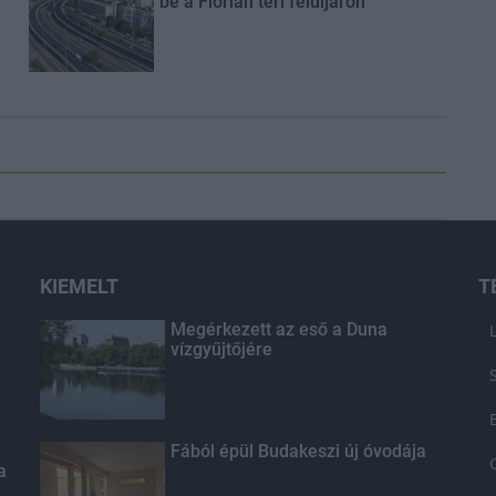
be a Flórián téri felüljárón
KIEMELT
T
Megérkezett az eső a Duna
vízgyűjtőjére
Fából épül Budakeszi új óvodája
a