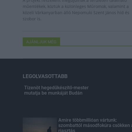
A projekt részeként megújulnak a területen található
műemlékek, köztük a különleges Műromok, valamint a
közeli Várkanyarban álló Nepomuki Szent János híd és
szobor is.
AJÁNLJUK MÉG
LEGOLVASOTTABB
Tizenöt hegedűkészítő-mester
mutatja be munkáját Budán
Amire többmillióan vártunk:
szombattól másodfokúra csökken 
riasztás