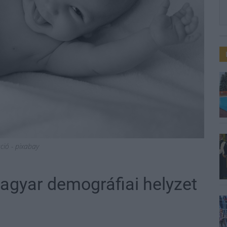
áció - pixabay
agyar demográfiai helyzet