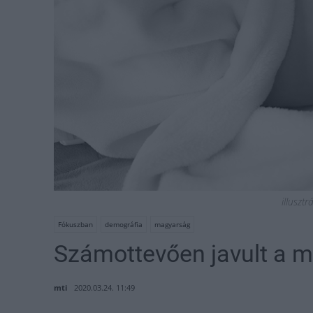
illusztr
Fókuszban
demográfia
magyarság
Számottevően javult a m
mti
2020.03.24. 11:49