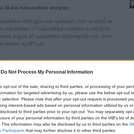
ra 38 éve házasodtak ennyien.
zázalékkal több gyermek született, mint az előző év
s mértékben, 17 százalékkal csökkent az előző év
zetes fogyás 47 százalékkal alacsonyabb volt, mint
KSH) kedden az MTI-vel.
7 gyermek született, ami jelentősen, 694
an, ez a legmagasabb januári érték 2009
-
Do Not Process My Personal Information
to opt-out of the sale, sharing to third parties, or processing of your per
formation for targeted advertising by us, please use the below opt-out s
tt becsült havi értéke 1,60 volt az előző év azonos
r selection. Please note that after your opt-out request is processed y
eing interest-based ads based on personal information utilized by us or
disclosed to third parties prior to your opt-out. You may separately opt-
számottevően, 2356-tal kevesebb az egy évvel
losure of your personal information by third parties on the IAB’s list of
az állhat, hogy tavaly januárban kiugróan magas volt
. This information may also be disclosed by us to third parties on the
IA
att - áll a közleményben.
Participants
that may further disclose it to other third parties.