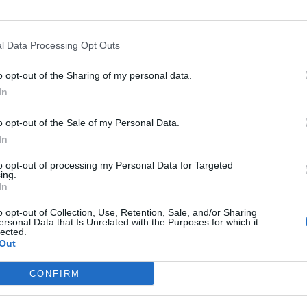
ágkötések száma
l Data Processing Opt Outs
tt: 2863 pár lépett frigyre, ami majdnem kétszer,
o opt-out of the Sharing of my personal data.
rban kötött házasságok száma a legmagasabb januári
In
álozás jutott. Az előbbi 0,9 ezrelékponttal magasabb,
o opt-out of the Sale of my Personal Data.
mint 2019 azonos hónapjában. Ennek eredményeként a
In
l szemben 2020. januárban 4,2 ezrelékre mérséklődött.
to opt-out of processing my Personal Data for Targeted
ing.
tésre 2,9 csecsemőhalálozás jutott, ami 0,9
In
értékénél. A házasságkötési arányszám 3,5 ezrelék
o opt-out of Collection, Use, Retention, Sale, and/or Sharing
rban - írták.
ersonal Data that Is Unrelated with the Purposes for which it
lected.
Out
CONFIRM