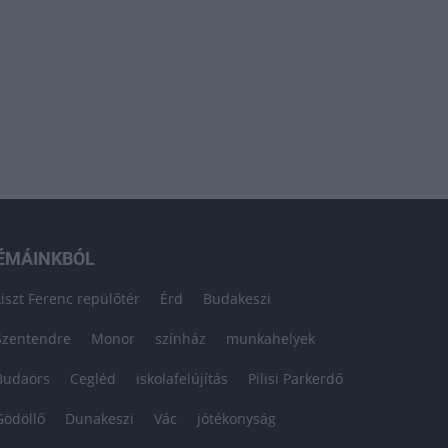
ÉMÁINKBÓL
Liszt Ferenc repülőtér
Érd
Budakeszi
Szentendre
Monor
színház
munkahelyek
Budaörs
Cegléd
iskolafelújítás
Pilisi Parkerdő
Gödöllő
Dunakeszi
Vác
jótékonyság