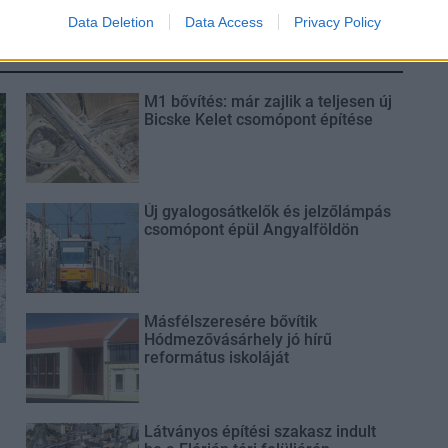
Data Deletion
Data Access
Privacy Policy
M1 bővítés: már zajlik a teljesen új
Bicske Kelet csomópont építése
Új gyalogosátkelők és jelzőlámpás
csomópont épül Angyalföldön
Másfélszeresére bővítik
Hódmezővásárhely jó hírű
református iskoláját
Látványos építési szakasz indult