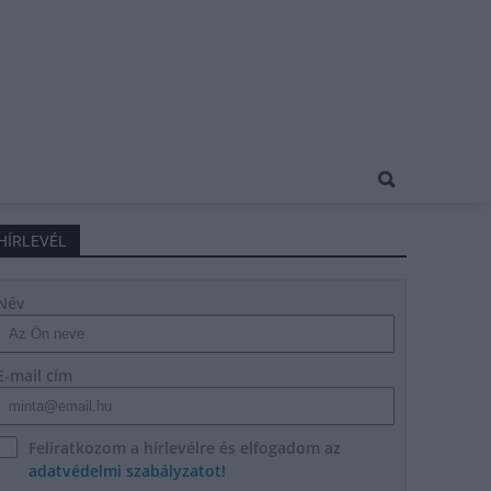
HÍRLEVÉL
Név
E-mail cím
Feliratkozom a hírlevélre és elfogadom az
adatvédelmi szabályzatot!