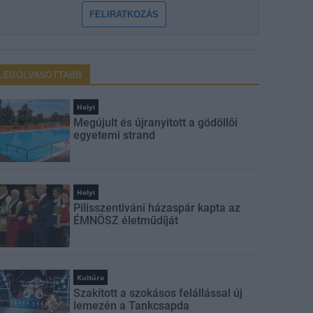
FELIRATKOZÁS
LEGOLVASOTTABB
Helyi
Megújult és újranyitott a gödöllői
egyetemi strand
Helyi
Pilisszentiváni házaspár kapta az
ÉMNÖSZ életműdíját
Kultúra
Szakított a szokásos felállással új
lemezén a Tankcsapda