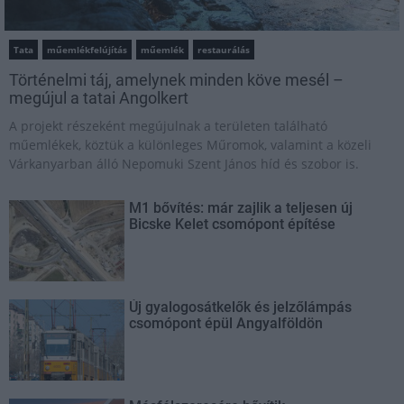
Tata
műemlékfelújítás
műemlék
restaurálás
Történelmi táj, amelynek minden köve mesél –
megújul a tatai Angolkert
A projekt részeként megújulnak a területen található
műemlékek, köztük a különleges Műromok, valamint a közeli
Várkanyarban álló Nepomuki Szent János híd és szobor is.
M1 bővítés: már zajlik a teljesen új
Bicske Kelet csomópont építése
Új gyalogosátkelők és jelzőlámpás
csomópont épül Angyalföldön