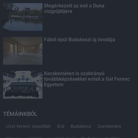
Megérkezett az eső a Duna
vízgyűjtőjére
Fából épül Budakeszi új óvodája
Kecskeméten is szakirányú
továbbképzésekkel erősít a Gál Ferenc
Egyetem
TÉMÁINKBÓL
Liszt Ferenc repülőtér
Érd
Budakeszi
Szentendre