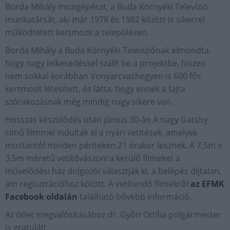
Borda Mihály mozigépészt, a Buda Környéki Televízió
munkatársát, aki már 1978 és 1982 között is sikerrel
működtetett kertmozit a településen.
Borda Mihály a Buda Környéki Televíziónak elmondta,
hogy nagy lelkesedéssel szállt be a projektbe, hiszen
nem sokkal korábban Vonyarcvashegyen is 600 fős
kertmozit létesített, és látta, hogy ennek a fajta
szórakozásnak még mindig nagy sikere van.
Hosszas készülődés után június 30-án A nagy Gatsby
című filmmel indultak el a nyári vetítések, amelyek
mostantól minden pénteken 21 órakor lesznek. A 7,5m x
3,5m méretű vetítővászonra kerülő filmeket a
művelődési ház dolgozói választják ki, a belépés díjtalan,
ám regisztrációhoz kötött. A vetítendő filmekről
az EFMK
Facebook oldalán
található bővebb információ.
Az ötlet megvalósításához dr. Győri Ottília polgármester
is gratulált.