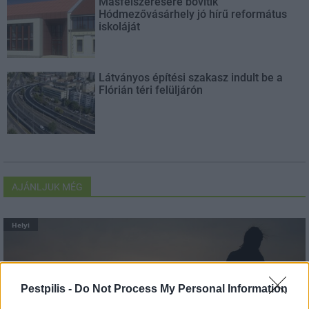
Másfélszeresére bővítik
Hódmezővásárhely jó hírű református
iskoláját
Látványos építési szakasz indult be a
Flórián téri felüljárón
AJÁNLJUK MÉG
Helyi
Pestpilis -
Do Not Process My Personal Information