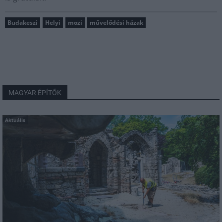
Budakeszi
Helyi
mozi
művelődési házak
MAGYAR ÉPÍTŐK
Aktuális