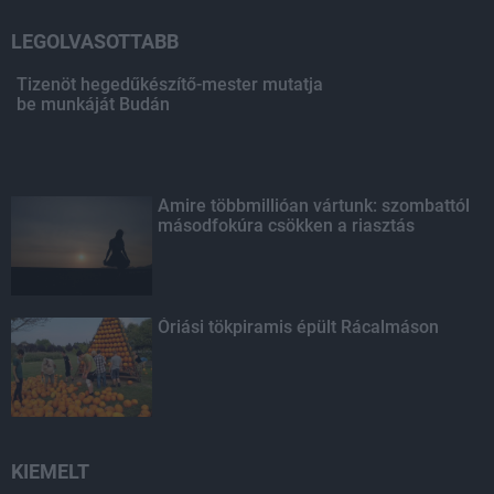
LEGOLVASOTTABB
Tizenöt hegedűkészítő-mester mutatja
be munkáját Budán
Amire többmillióan vártunk: szombattól
másodfokúra csökken a riasztás
Óriási tökpiramis épült Rácalmáson
KIEMELT