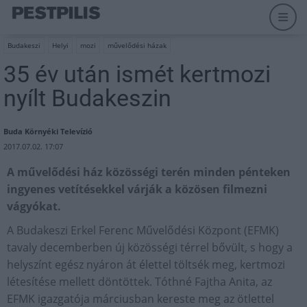
Budakeszi
Helyi
mozi
művelődési házak
35 év után ismét kertmozi
nyílt Budakeszin
Buda Környéki Televízió
2017.07.02. 17:07
A művelődési ház közösségi terén minden pénteken
ingyenes vetítésekkel várják a közösen filmezni
vágyókat.
A Budakeszi Erkel Ferenc Művelődési Központ (EFMK)
tavaly decemberben új közösségi térrel bővült, s hogy a
helyszínt egész nyáron át élettel töltsék meg, kertmozi
létesítése mellett döntöttek. Tóthné Fajtha Anita, az
EFMK igazgatója márciusban kereste meg az ötlettel