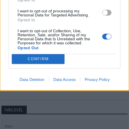
I want to opt-out of processing my
Helyi
Personal Data for Targeted Advertising.
Opted In
I want to opt-out of Collection, Use,
Retention, Sale, and/or Sharing of my
Personal Data that Is Unrelated with the
Purposes for which it was collected.
Opted Out
Csökkenti Józsefváros az üresen álló lakásállományát
CONFIRM
Data Deletion
Data Access
Privacy Policy
HÍRLEVÉL
Név