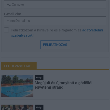
E-mail cím
Feliratkozom a hírlevélre és elfogadom az
adatvédelmi
szabályzatot!
FELIRATKOZÁS
LEGOLVASOTTABB
Helyi
Megújult és újranyitott a gödöllői
egyetemi strand
Helyi