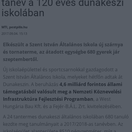
tanév a 120 éves dunakeszi
iskolában
MTI, pestpilis.hu
2017.09.04. 15:13
Elkészült a Szent István Általános Iskola új szárnya
és tornaterme, az átadott egységbe 680 gyerek jár
szeptembertől.
Új iskolaépülettel és sportcsarnokkal gazdagodott a
Szent István Általános Iskola, melyeket hétfőn adtak át
Dunakeszin. A beruházás
4,6 milliárd forintos állami
támogatásból valósult meg a Nemzeti Köznevelési
Infrastruktúra Fejlesztési Programban
, a West
Hungária Bau Kft. és a Fejér-B.Á.L. Zrt. kivitelezésében.
A 24 tantermes dunakeszi általános iskolában 680 tanuló
kezdte meg tanulmányait a 2017/2018-as tanévben. Az
iskolaépület alapterülete 8510 négyzetméter, míg a