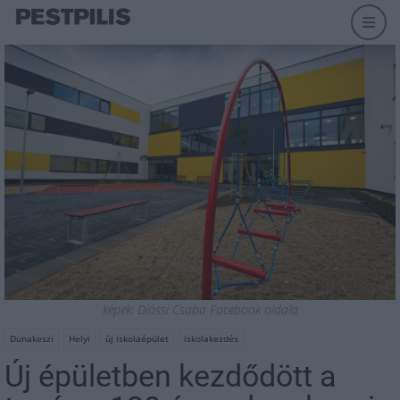
képek: Dióssi Csaba Facebook oldala
Dunakeszi
Helyi
új iskolaépület
iskolakezdés
Új épületben kezdődött a