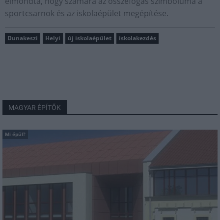
elmondta, hogy számára az összefogás szimbóluma a
sportcsarnok és az iskolaépület megépítése.
Dunakeszi
Helyi
új iskolaépület
iskolakezdés
MAGYAR ÉPÍTŐK
Mi épül?