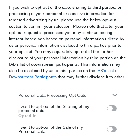
Elkészült a Liszt Ferenc repülőtér
If you wish to opt-out of the sale, sharing to third parties, or
közelében lévő logisztikai bázis út- és
processing of your personal or sensitive information for
közműhálózatának fejlesztése
targeted advertising by us, please use the below opt-out
section to confirm your selection. Please note that after your
opt-out request is processed you may continue seeing
Látlelet a hazai víziközművekről?
interest-based ads based on personal information utilized by
Egyetlen, fél évszázados vezetéken
us or personal information disclosed to third parties prior to
múlt Bicske vízellátása
your opt-out. You may separately opt-out of the further
disclosure of your personal information by third parties on the
IAB’s list of downstream participants. This information may
also be disclosed by us to third parties on the
IAB’s List of
Downstream Participants
that may further disclose it to other
third parties.
AJÁNLJUK MÉG
Personal Data Processing Opt Outs
Helyi
I want to opt-out of the Sharing of my
personal data.
Opted In
I want to opt-out of the Sale of my
Personal Data.