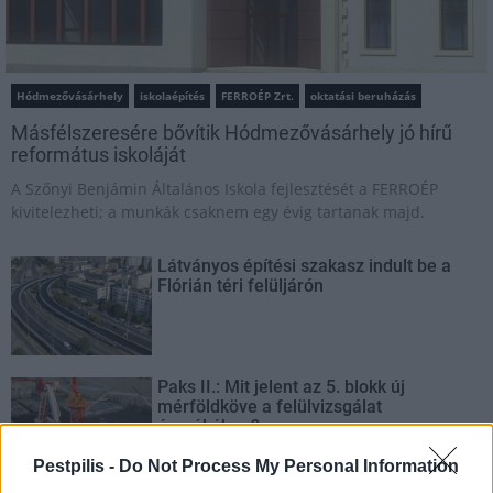
Hódmezővásárhely
iskolaépítés
FERROÉP Zrt.
oktatási beruházás
Másfélszeresére bővítik Hódmezővásárhely jó hírű
református iskoláját
A Szőnyi Benjámin Általános Iskola fejlesztését a FERROÉP
kivitelezheti; a munkák csaknem egy évig tartanak majd.
Látványos építési szakasz indult be a
Flórián téri felüljárón
Paks II.: Mit jelent az 5. blokk új
mérföldköve a felülvizsgálat
árnyékában?
Pestpilis -
Do Not Process My Personal Information