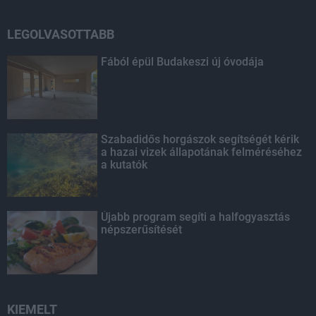
LEGOLVASOTTABB
Fából épül Budakeszi új óvodája
Szabadidős horgászok segítségét kérik
a hazai vizek állapotának felméréséhez
a kutatók
Újabb program segíti a halfogyasztás
népszerűsítését
KIEMELT