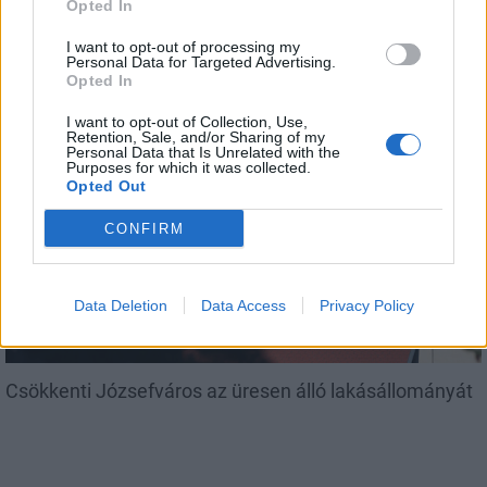
Opted In
I want to opt-out of processing my
Amire többmillióan vártunk: szombattól másodfokúra
Personal Data for Targeted Advertising.
csökken a riasztás
Opted In
I want to opt-out of Collection, Use,
Retention, Sale, and/or Sharing of my
Personal Data that Is Unrelated with the
Purposes for which it was collected.
Opted Out
Helyi
CONFIRM
Data Deletion
Data Access
Privacy Policy
Csökkenti Józsefváros az üresen álló lakásállományát