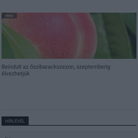
Helyi
Beindult az őszibarackszezon, szeptemberig
élvezhetjük
HÍRLEVÉL