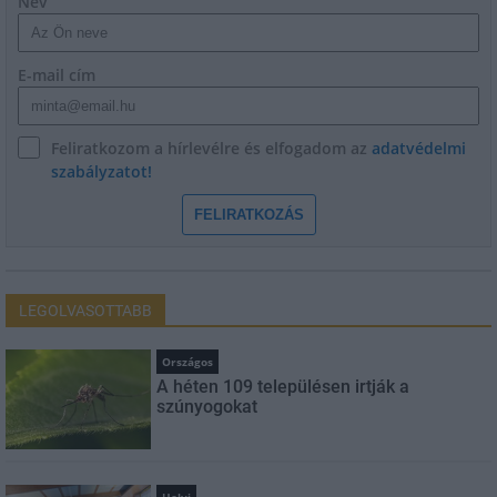
Név
E-mail cím
Feliratkozom a hírlevélre és elfogadom az
adatvédelmi
szabályzatot!
FELIRATKOZÁS
LEGOLVASOTTABB
Országos
A héten 109 településen irtják a
szúnyogokat
Helyi