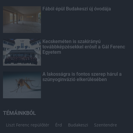
Fából épül Budakeszi új óvodája
Kecskeméten is szakirányú
továbbképzésekkel erősít a Gál Ferenc
Egyetem
A lakosságra is fontos szerep hárul a
szúnyoginvázió elkerülésében
TÉMÁINKBÓL
Liszt Ferenc repülőtér
Érd
Budakeszi
Szentendre