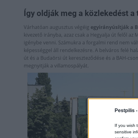
Így oldják meg a közlekedést a 
Várhatóan augusztus végéig
egyirányúsítják a 
kivezető irányba, azaz csak a Hegyalja út felől az
igénybe venni. Számukra a forgalmi rend nem válto
képességgel áll rendelkezésre. A belváros felé h
út és a Budaörsi út kereszteződése és a BAH-cso
megnyitják a villamospályát.
Pestpilis 
If you wish 
sensitive in