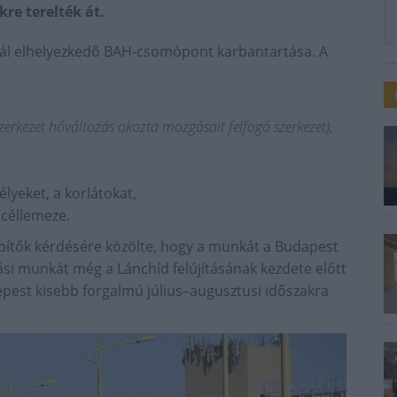
kre terelték át.
zásánál elhelyezkedő BAH-csomópont karbantartása. A
szerkezet hőváltozás okozta mozgásait felfogó szerkezet),
gélyeket, a korlátokat,
acéllemeze.
ítők kérdésére közölte, hogy a munkát a Budapest
tási munkát még a Lánchíd felújításának kezdete előtt
 képest kisebb forgalmú július–augusztusi időszakra