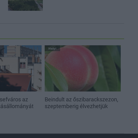
Helyi
sefváros az
Beindult az őszibarackszezon,
akásállományát
szeptemberig élvezhetjük