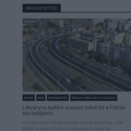
MAGYAR ÉPÍTŐK
Útépítés
HE-DO
BKK
KM Építő Kft.
Főmterv Mérnöki Tervező Zrt.
Látványos építési szakasz indult be a Flórián
téri felüljárón
A tartós nyári hőség jelentős kihívás elé állítja a KM
Építőt, ennek ellenére folyamatosan halad az