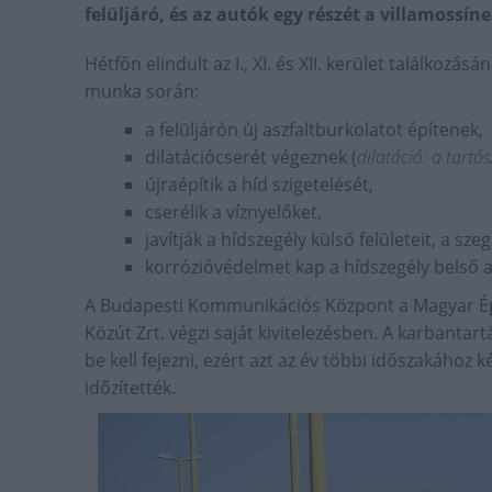
felüljáró, és az autók egy részét a villamossíne
Hétfőn elindult az I., XI. és XII. kerület találko
munka során:
a felüljárón új aszfaltburkolatot építenek,
dilatációcserét végeznek (
dilatáció: a tartó
újraépítik a híd szigetelését,
cserélik a víznyelőket,
javítják a hídszegély külső felületeit, a sze
korrózióvédelmet kap a hídszegély belső 
A Budapesti Kommunikációs Központ a Magyar Ép
Közút Zrt. végzi saját kivitelezésben. A karbantar
be kell fejezni, ezért azt az év többi időszakához
időzítették.