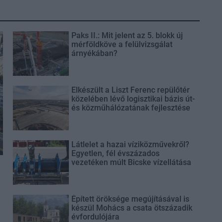
Paks II.: Mit jelent az 5. blokk új
mérföldköve a felülvizsgálat
árnyékában?
Elkészült a Liszt Ferenc repülőtér
közelében lévő logisztikai bázis út-
és közműhálózatának fejlesztése
Látlelet a hazai víziközművekről?
Egyetlen, fél évszázados
vezetéken múlt Bicske vízellátása
Épített öröksége megújításával is
készül Mohács a csata ötszázadik
évfordulójára