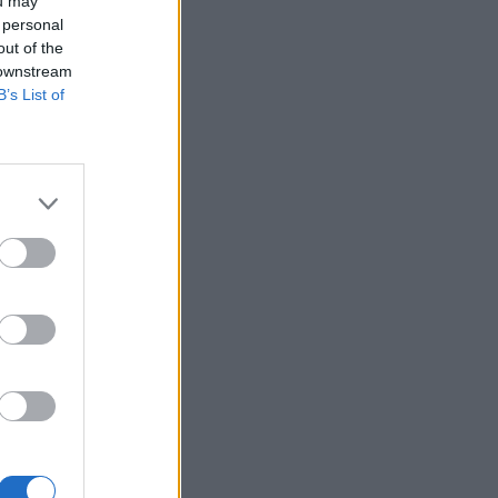
ou may
 personal
out of the
 downstream
B’s List of