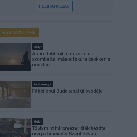
FELIRATKOZÁS
LEGOLVASOTTABB
Helyi
Amire többmillióan vártunk:
szombattól másodfokúra csökken a
riasztás
Pest megye
Fából épül Budakeszi új óvodája
Helyi
Több mint háromezer diák kezdte
meg a tanévet a Szent István