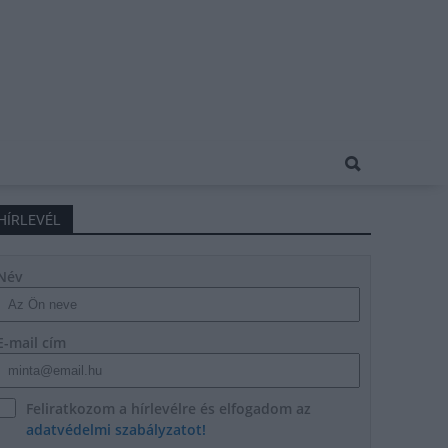
HÍRLEVÉL
Név
E-mail cím
Feliratkozom a hírlevélre és elfogadom az
adatvédelmi szabályzatot!