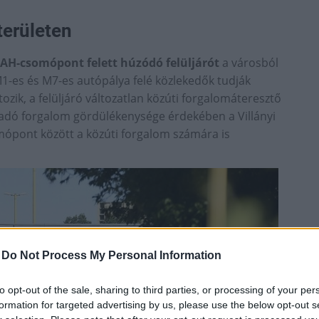
területen
BAH-csomópont felett húzódó felüljárót
a városból
 M1-es és M7-es autópálya felé közlekedők tudják
zik, a felüljáró változatlan közúti forgalomáteresztő
aladó forgalom gördülékenysége érdekében a Villányi
mópont között a közúti forgalom számára is
-
Do Not Process My Personal Information
to opt-out of the sale, sharing to third parties, or processing of your per
formation for targeted advertising by us, please use the below opt-out s