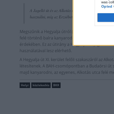
was col
Opted 
A Jagelló út és az Alkotás utca felé tartó járművekn
használni, míg az Erzsébet híd a Budaörsi út külső 
Megszűnik a Hegyalja útról (az Erzsébet híd irányá
felé történő balra kanyarodás lehetősége a cso
érdekében. Ez az útirány a Hegyalja út–Jagelló út
használatával lesz elérhető.
A Hegyalja út XI. kerület felőli szakaszáról az Al
létesítenek. A BAH-csomópontban a Budaörsi út szé
majd kanyarodni, az egyenes, Alkotás utca felé m
Helyi
közlekedés
BKK