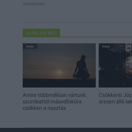
aszfaltozás.
AJÁNLJUK MÉG
Helyi
Helyi
Amire többmillióan vártunk:
Csökkenti Józ
szombattól másodfokúra
üresen álló l
csökken a riasztás