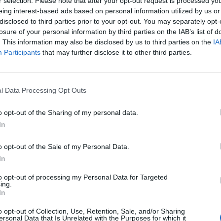
r selection. Please note that after your opt-out request is processed y
eing interest-based ads based on personal information utilized by us or
disclosed to third parties prior to your opt-out. You may separately opt-
losure of your personal information by third parties on the IAB’s list of
. This information may also be disclosed by us to third parties on the
IA
Participants
that may further disclose it to other third parties.
l Data Processing Opt Outs
o opt-out of the Sharing of my personal data.
In
o opt-out of the Sale of my Personal Data.
In
elik (ezt a sávot kizárólag személygépkocsik
orgalom számára pedig a Budaörsi út
to opt-out of processing my Personal Data for Targeted
ing.
 a BAH-csomópont felé. Így tehát összesen három
In
t a közlekedési jelzőlámpák hosszabb zöld jelzése is
o opt-out of Collection, Use, Retention, Sale, and/or Sharing
ersonal Data that Is Unrelated with the Purposes for which it