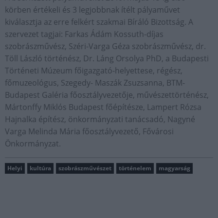
körben értékeli és 3 legjobbnak ítélt pályaművet
kiválasztja az erre felkért szakmai Bíráló Bizottság. A
szervezet tagjai: Farkas Ádám Kossuth-díjas
szobrászművész, Széri-Varga Géza szobrászművész, dr.
Töll László történész, Dr. Láng Orsolya PhD, a Budapesti
Történeti Múzeum főigazgató-helyettese, régész,
főmuzeológus, Szegedy- Maszák Zsuzsanna, BTM-
Budapest Galéria főosztályvezetője, művészettörténész,
Mártonffy Miklós Budapest főépítésze, Lampert Rózsa
Hajnalka építész, önkormányzati tanácsadó, Nagyné
Varga Melinda Mária főosztályvezető, Fővárosi
Önkormányzat.
Helyi
kultúra
szobrászművészet
történelem
magyarság