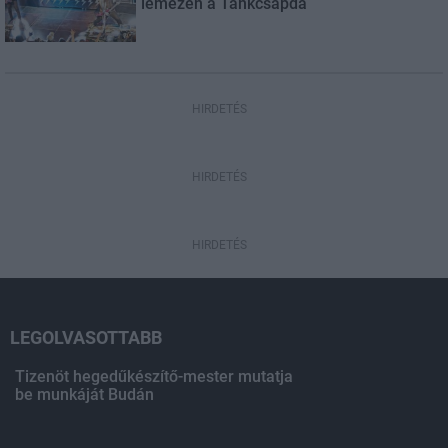
lemezén a Tankcsapda
HIRDETÉS
HIRDETÉS
HIRDETÉS
LEGOLVASOTTABB
Tizenöt hegedűkészítő-mester mutatja
be munkáját Budán