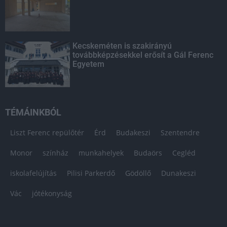
Kecskeméten is szakirányú
továbbképzésekkel erősít a Gál Ferenc
Egyetem
TÉMÁINKBÓL
Liszt Ferenc repülőtér
Érd
Budakeszi
Szentendre
Monor
színház
munkahelyek
Budaörs
Cegléd
iskolafelújítás
Pilisi Parkerdő
Gödöllő
Dunakeszi
Vác
jótékonyság