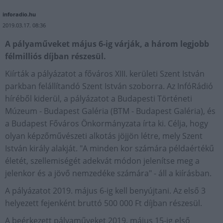
inforadio.hu
2019.03.17. 08:36
A pályaműveket május 6-ig várják, a három legjobb
félmilliós díjban részesül.
Kiírták a pályázatot a főváros XIII. kerületi Szent István
parkban felállítandó Szent István szoborra. Az InfóRádió
híréből kiderül, a pályázatot a Budapesti Történeti
Múzeum - Budapest Galéria (BTM - Budapest Galéria), és
a Budapest Főváros Önkormányzata írta ki. Célja, hogy
olyan képzőművészeti alkotás jöjjön létre, mely Szent
István király alakját. "A minden kor számára példaértékű
életét, szellemiségét adekvát módon jelenítse meg a
jelenkor és a jövő nemzedéke számára" - áll a kiírásban.
A pályázatot 2019. május 6-ig kell benyújtani. Az első 3
helyezett fejenként bruttó 500 000 Ft díjban részesül.
A beérkezett pályaműveket 2019. május 15-ig első