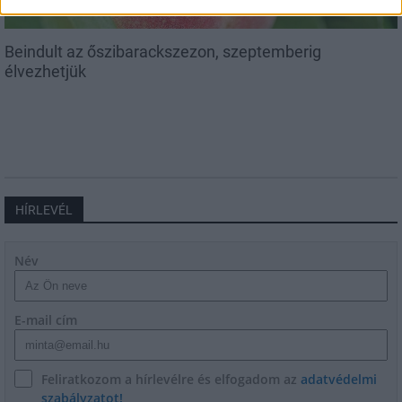
Beindult az őszibarackszezon, szeptemberig
élvezhetjük
HÍRLEVÉL
Név
E-mail cím
Feliratkozom a hírlevélre és elfogadom az
adatvédelmi
szabályzatot!