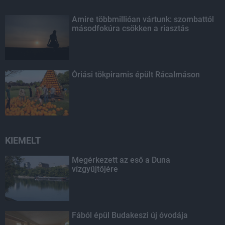
Amire többmillióan vártunk: szombattól
másodfokúra csökken a riasztás
Óriási tökpiramis épült Rácalmáson
KIEMELT
Megérkezett az eső a Duna
vízgyűjtőjére
Fából épül Budakeszi új óvodája