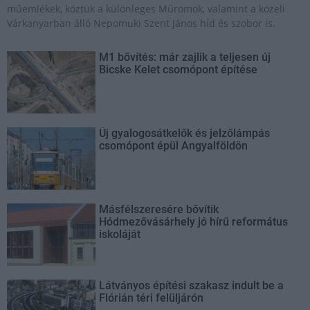
műemlékek, köztük a különleges Műromok, valamint a közeli
Várkanyarban álló Nepomuki Szent János híd és szobor is.
M1 bővítés: már zajlik a teljesen új
Bicske Kelet csomópont építése
Új gyalogosátkelők és jelzőlámpás
csomópont épül Angyalföldön
Másfélszeresére bővítik
Hódmezővásárhely jó hírű református
iskoláját
Látványos építési szakasz indult be a
Flórián téri felüljárón