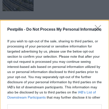
Pestpilis -
Do Not Process My Personal Information
AJÁNLJUK MÉG
If you wish to opt-out of the sale, sharing to third parties, or
Helyi
processing of your personal or sensitive information for
targeted advertising by us, please use the below opt-out
section to confirm your selection. Please note that after your
opt-out request is processed you may continue seeing
interest-based ads based on personal information utilized by
us or personal information disclosed to third parties prior to
your opt-out. You may separately opt-out of the further
disclosure of your personal information by third parties on the
Amire többmillióan vártunk: szombattól másodfokúra
IAB’s list of downstream participants. This information may
csökken a riasztás
also be disclosed by us to third parties on the
IAB’s List of
Downstream Participants
that may further disclose it to other
third parties.