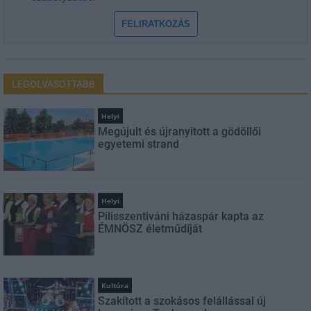
FELIRATKOZÁS
LEGOLVASOTTABB
Helyi
Megújult és újranyitott a gödöllői
egyetemi strand
Helyi
Pilisszentiváni házaspár kapta az
ÉMNÖSZ életműdíját
Kultúra
Szakított a szokásos felállással új