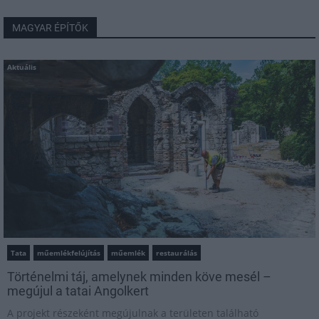
MAGYAR ÉPÍTŐK
Aktuális
Tata
műemlékfelújítás
műemlék
restaurálás
Történelmi táj, amelynek minden köve mesél –
megújul a tatai Angolkert
A projekt részeként megújulnak a területen található