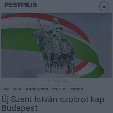
mindenszo.hu
Helyi
kultúra
szobrászművészet
történelem
magyarság
Új Szent István szobrot kap
Budapest