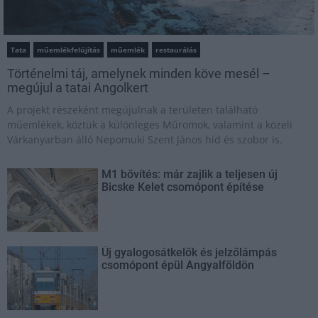
Tata
műemlékfelújítás
műemlék
restaurálás
Történelmi táj, amelynek minden köve mesél –
megújul a tatai Angolkert
A projekt részeként megújulnak a területen található
műemlékek, köztük a különleges Műromok, valamint a közeli
Várkanyarban álló Nepomuki Szent János híd és szobor is.
M1 bővítés: már zajlik a teljesen új
Bicske Kelet csomópont építése
Új gyalogosátkelők és jelzőlámpás
csomópont épül Angyalföldön