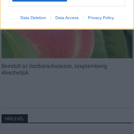
Helyi
Data Deletion
Data Access
Privacy Policy
Beindult az őszibarackszezon, szeptemberig
élvezhetjük
HÍRLEVÉL