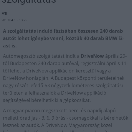
MTI
2019.04.15. 13:25
A szolgáltatás induló fázisában összesen 240 darab
autót lehet igénybe venni, köztük 40 darab BMW i3-
ast is.
Autómegosztó szolgáltatást indít a
DriveNow
április 29-
től Budapesten 240 darab autóval, regisztrálni április 11-
től lehet a DriveNow applikáción keresztül vagy a
DriveNow honlapján. A Budapest központi területeinek
nagy részét lefedő 63 négyzetkilométeres szolgáltatási
területen a felhasználók a DriveNow applikáció
segítségével bérelhetik ki a gépkocsikat.
A magyar piacon megszokott perc- és napidíj alapú
mellett óradíjas - 3, 6, 9 órás - csomagokkal is bérelhetők
lesznek az autók. A DriveNow Magyarország közel