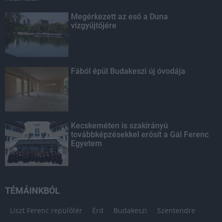
Megérkezett az eső a Duna
vízgyűjtőjére
Fából épül Budakeszi új óvodája
Kecskeméten is szakirányú
továbbképzésekkel erősít a Gál Ferenc
Egyetem
TÉMÁINKBÓL
Liszt Ferenc repülőtér
Érd
Budakeszi
Szentendre