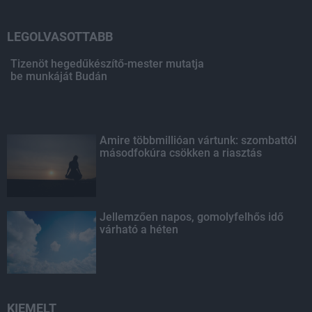
LEGOLVASOTTABB
Tizenöt hegedűkészítő-mester mutatja
be munkáját Budán
Amire többmillióan vártunk: szombattól
másodfokúra csökken a riasztás
Jellemzően napos, gomolyfelhős idő
várható a héten
KIEMELT