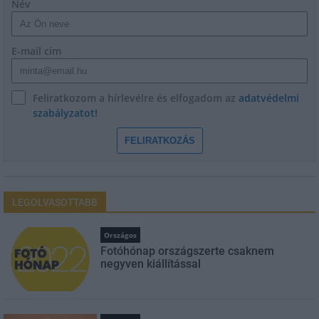
Név
E-mail cím
Feliratkozom a hírlevélre és elfogadom az
adatvédelmi
szabályzatot!
FELIRATKOZÁS
LEGOLVASOTTABB
Országos
Fotóhónap országszerte csaknem
negyven kiállítással