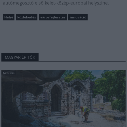
autómegosztó első kelet-közép-európai helyszíne.
Helyi
közlekedés
városfejlesztés
innováció
MAGYAR ÉPÍTŐK
Aktuális