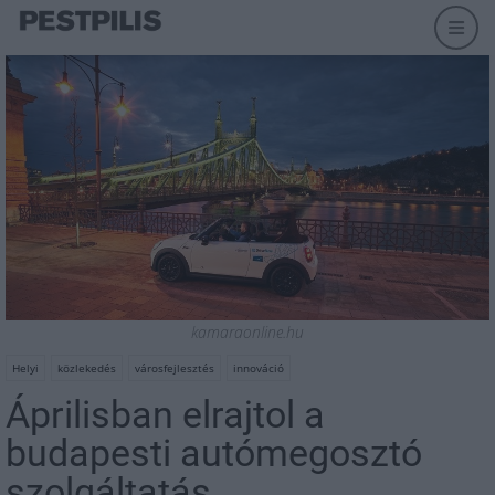
kamaraonline.hu
Helyi
közlekedés
városfejlesztés
innováció
Áprilisban elrajtol a
budapesti autómegosztó
szolgáltatás