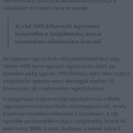
hárommilliárd forintos eszközállománnyal indítja a
vállalkozást és hosszú távra terveznek.
Az első 5000 felhasználó ingyenesen
regisztrálhat a szolgáltatáshoz tartozó
okostelefonos alkalmazáson keresztül.
Az ingyenes regisztrációs időszakot követő első négy
hétben 4990 forint egyszeri regisztrációs díjért, ezt
követően pedig egyszeri 9990 forintos díjért lehet majd a
szolgáltatást igénybe venni. Mindegyik esetben 25
bónusz perc jár majd minden regisztrációhoz.
A szolgáltatás magyarországi jogtulajdonosa a Wallis
cégcsoporthoz tartozó Wallis Autómegosztó Kft., amely
franchise-modellben működteti a DriveNow-t. A cég
nyolcféle autómodellel indítja a szolgáltatást, köztük 40
elektromos BMW i3-assal. Budapest a német hátterű