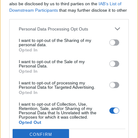
also be disclosed by us to third parties on the
IAB’s List of
Downstream Participants
that may further disclose it to other
third parties.
Amire többmillióan vártunk: szombattól másodfokúra
csökken a riasztás
Personal Data Processing Opt Outs
I want to opt-out of the Sharing of my
personal data.
Opted In
Helyi
I want to opt-out of the Sale of my
Personal Data.
Opted In
I want to opt-out of processing my
Personal Data for Targeted Advertising.
Opted In
I want to opt-out of Collection, Use,
Retention, Sale, and/or Sharing of my
Csökkenti Józsefváros az üresen álló lakásállományát
Personal Data that Is Unrelated with the
Purposes for which it was collected.
Opted Out
CONFIRM