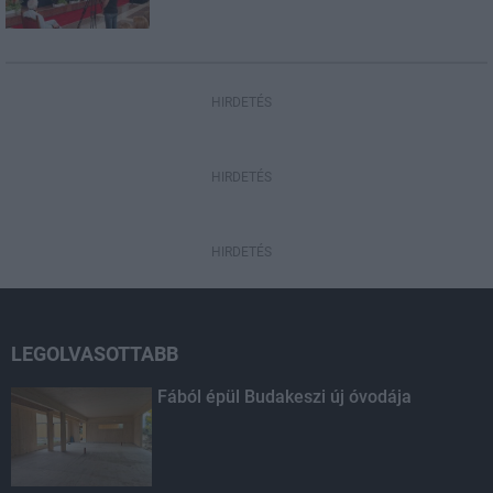
HIRDETÉS
HIRDETÉS
HIRDETÉS
LEGOLVASOTTABB
Fából épül Budakeszi új óvodája