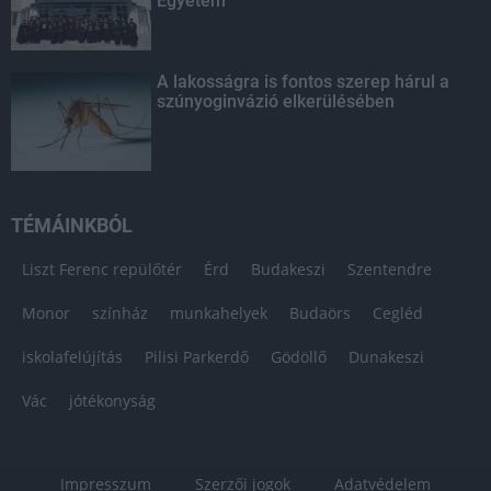
Egyetem
A lakosságra is fontos szerep hárul a
szúnyoginvázió elkerülésében
TÉMÁINKBÓL
Liszt Ferenc repülőtér
Érd
Budakeszi
Szentendre
Monor
színház
munkahelyek
Budaörs
Cegléd
iskolafelújítás
Pilisi Parkerdő
Gödöllő
Dunakeszi
Vác
jótékonyság
Impresszum
Szerzői jogok
Adatvédelem