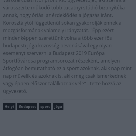
városszerte működő több tucatnyi stúdió bizonyítéka
annak, hogy óriási az érdeklődés a jógázás iránt.
Korosztálytól függetlenül sokan gyakorolják ennek a
mozgásformának valamely irányzatát. "Épp ezért
mindenképpen szerettünk volna a több ezer fős
budapesti jóga közösség bevonásával egy olyan
eseményt szervezni a Budapest 2019 Európa
Sportfővárosa programsorozat részeként, amelyen
átfogóan bemutatható ez a sport azoknak, akik nap mint
nap művelik és azoknak is, akik még csak ismerkednek
vagy éppen először találkoznak vele" - tette hozzá az
ügyvezető.
Helyi
Budapest
sport
jóga