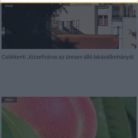
Helyi
Csökkenti Józsefváros az üresen álló lakásállományát
Helyi