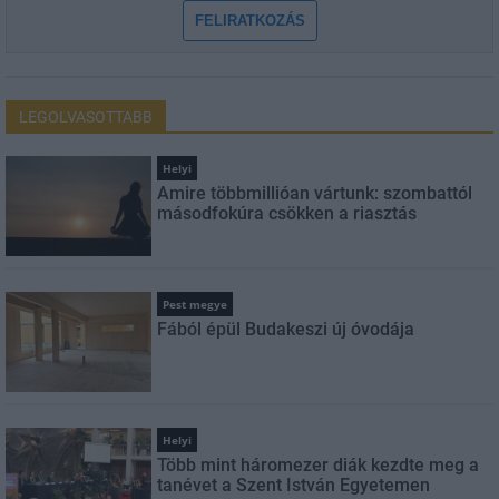
FELIRATKOZÁS
LEGOLVASOTTABB
Helyi
Amire többmillióan vártunk: szombattól
másodfokúra csökken a riasztás
Pest megye
Fából épül Budakeszi új óvodája
Helyi
Több mint háromezer diák kezdte meg a
tanévet a Szent István Egyetemen