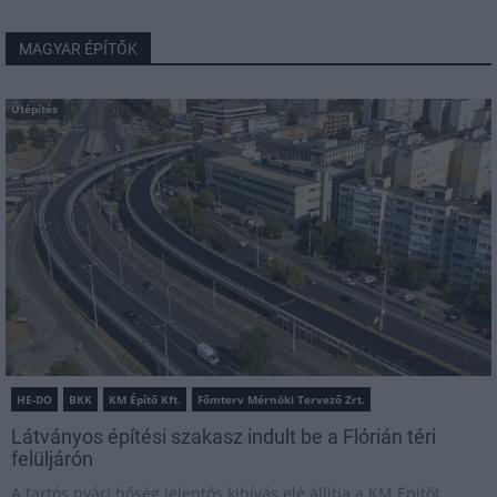
MAGYAR ÉPÍTŐK
Útépítés
HE-DO
BKK
KM Építő Kft.
Főmterv Mérnöki Tervező Zrt.
Látványos építési szakasz indult be a Flórián téri
felüljárón
A tartós nyári hőség jelentős kihívás elé állítja a KM Építőt,