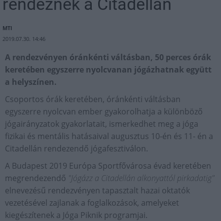
rendeznek a Citadellán
MTI
2019.07.30. 14:46
A rendezvényen óránkénti váltásban, 50 perces órák
keretében egyszerre nyolcvanan jógázhatnak együtt
a helyszínen.
Csoportos órák keretében, óránkénti váltásban
egyszerre nyolcvan ember gyakorolhatja a különböző
jógairányzatok gyakorlatait, ismerkedhet meg a jóga
fizikai és mentális hatásaival augusztus 10-én és 11- én a
Citadellán rendezendő jógafesztiválon.
A Budapest 2019 Európa Sportfővárosa évad keretében
megrendezendő
"Jógázz a Citadellán
alkonyattól pirkadatig"
elnevezésű rendezvényen tapasztalt hazai oktatók
vezetésével zajlanak a foglalkozások, amelyeket
kiegészítenek a Jóga Piknik programjai.