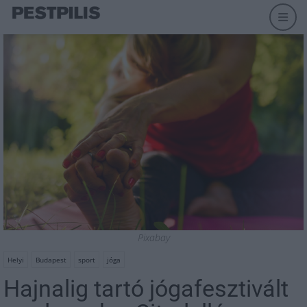
Pixabay
Helyi
Budapest
sport
jóga
Hajnalig tartó jógafesztivált