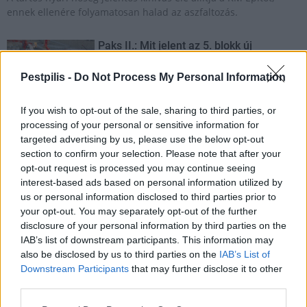
ennek ellenére folyamatosan halad az aszfaltozás.
Paks II.: Mit jelent az 5. blokk új
mérföldköve a felülvizsgálat
árnyékában?
Pestpilis -
Do Not Process My Personal Information
If you wish to opt-out of the sale, sharing to third parties, or
Elkészült a Liszt Ferenc repülőtér
processing of your personal or sensitive information for
közelében lévő logisztikai bázis út- és
targeted advertising by us, please use the below opt-out
közműhálózatának fejlesztése
section to confirm your selection. Please note that after your
opt-out request is processed you may continue seeing
interest-based ads based on personal information utilized by
Látlelet a hazai víziközművekről?
us or personal information disclosed to third parties prior to
Egyetlen, fél évszázados vezetéken
your opt-out. You may separately opt-out of the further
múlt Bicske vízellátása
disclosure of your personal information by third parties on the
IAB’s list of downstream participants. This information may
also be disclosed by us to third parties on the
IAB’s List of
Downstream Participants
that may further disclose it to other
Épített öröksége megújításával is készül
third parties.
Mohács a csata ötszázadik
évfordulójára