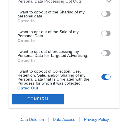
Personal Data Processing Opt Outs
I want to opt-out of the Sharing of my
personal data.
Opted In
AJÁNLJUK MÉG
I want to opt-out of the Sale of my
Personal Data.
Opted In
Helyi
I want to opt-out of processing my
Personal Data for Targeted Advertising.
Opted In
I want to opt-out of Collection, Use,
Retention, Sale, and/or Sharing of my
Personal Data that Is Unrelated with the
Purposes for which it was collected.
Opted Out
Amire többmillióan vártunk: szombattól másodfokúra
csökken a riasztás
CONFIRM
Data Deletion
Data Access
Privacy Policy