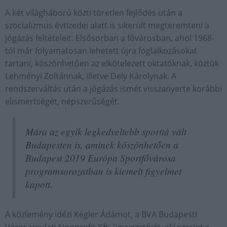
A két világháború közti töretlen fejlődés után a
szocializmus évtizedei alatt is sikerült megteremteni a
jógázás feltételeit. Elsősorban a fővárosban, ahol 1968-
tól már folyamatosan lehetett újra foglalkozásokat
tartani, köszönhetően az elkötelezett oktatóknak, köztük
Lehményi Zoltánnak, illetve Dely Károlynak. A
rendszerváltás után a jógázás ismét visszanyerte korábbi
elismertségét, népszerűségét.
Mára az egyik legkedveltebb sporttá vált
Budapesten is, aminek köszönhetően a
Budapest 2019 Európa Sportfővárosa
programsorozatban is kiemelt figyelmet
kapott.
A közlemény idézi Kégler Ádámot, a BVA Budapesti
Városarculati Nonprofit Kft. ügyvezetőjét, aki szerint a