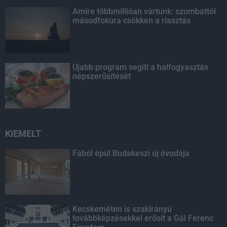
Amire többmillióan vártunk: szombattól
másodfokúra csökken a riasztás
Újabb program segíti a halfogyasztás
népszerűsítését
KIEMELT
Fából épül Budakeszi új óvodája
Kecskeméten is szakirányú
továbbképzésekkel erősít a Gál Ferenc