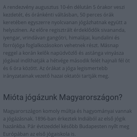
A rendezvény augusztus 10-én délután 5 órakor veszi
kezdetét, és óránkénti váltásban, 50 perces órák
keretében egyszerre nyolcvanan jógázhatnak együtt a
helyszínen. Az előre regisztrált érdeklődők sivananda,
iyengar, vrindávan gangótri, himalájai, kundalini és
forrójóga foglalkozásokon vehetnek részt. Másnap
reggel a korán kelők napüdvözlő és astánga vinyásza
jógával indíthatják a hétvége második felét hajnali fél öt
és 6 óra között. Az órákat a jóga legismertebb
irányzatainak vezető hazai oktatói tartják meg.
Mióta jógázunk Magyarországon?
Magyarországon komoly múltja és hagyományai vannak
a jógázásnak. 1896-ban érkeztek Indiából az első jógik
hazánkba. Pár évtizeddel később Budapesten nyílt meg
Európában az első jógaiskola is.