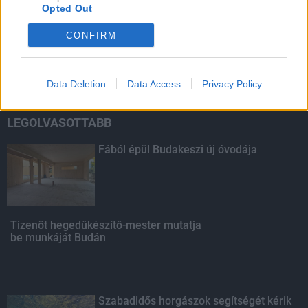
Opted Out
HIRDETÉS
CONFIRM
HIRDETÉS
Data Deletion
Data Access
Privacy Policy
LEGOLVASOTTABB
Fából épül Budakeszi új óvodája
Tizenöt hegedűkészítő-mester mutatja
be munkáját Budán
Szabadidős horgászok segítségét kérik