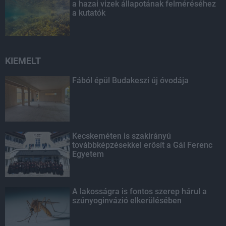
a hazai vizek állapotának felméréséhez
a kutatók
KIEMELT
Fából épül Budakeszi új óvodája
Kecskeméten is szakirányú
továbbképzésekkel erősít a Gál Ferenc
Egyetem
A lakosságra is fontos szerep hárul a
szúnyoginvázió elkerülésében