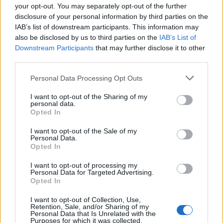
Helyi
your opt-out. You may separately opt-out of the further
Amire többmillióan vártunk: szombattól
disclosure of your personal information by third parties on the
másodfokúra csökken a riasztás
IAB’s list of downstream participants. This information may
also be disclosed by us to third parties on the
IAB’s List of
Downstream Participants
that may further disclose it to other
third parties.
Pest megye
Fából épül Budakeszi új óvodája
Personal Data Processing Opt Outs
I want to opt-out of the Sharing of my
personal data.
Opted In
Országos
I want to opt-out of the Sale of my
Kecskeméten is szakirányú
Personal Data.
továbbképzésekkel erősít a Gál Ferenc
Opted In
Egyetem
I want to opt-out of processing my
Personal Data for Targeted Advertising.
Opted In
HIRDETÉS
I want to opt-out of Collection, Use,
Retention, Sale, and/or Sharing of my
Personal Data that Is Unrelated with the
Purposes for which it was collected.