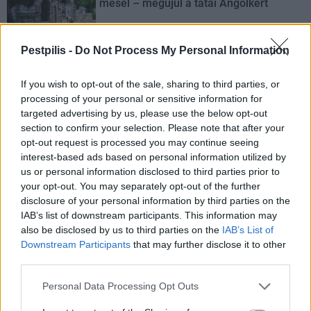
mesél – megújul a tatai Angolkert
Pestpilis -
Do Not Process My Personal Information
M1 bővítés: már zajlik a teljesen új
Bicske Kelet csomópont építése
If you wish to opt-out of the sale, sharing to third parties, or
processing of your personal or sensitive information for
targeted advertising by us, please use the below opt-out
section to confirm your selection. Please note that after your
opt-out request is processed you may continue seeing
Új gyalogosátkelők és jelzőlámpás
csomópont épül Angyalföldön
interest-based ads based on personal information utilized by
us or personal information disclosed to third parties prior to
your opt-out. You may separately opt-out of the further
disclosure of your personal information by third parties on the
IAB’s list of downstream participants. This information may
Másfélszeresére bővítik
also be disclosed by us to third parties on the
IAB’s List of
Hódmezővásárhely jó hírű református
iskoláját
Downstream Participants
that may further disclose it to other
third parties.
Personal Data Processing Opt Outs