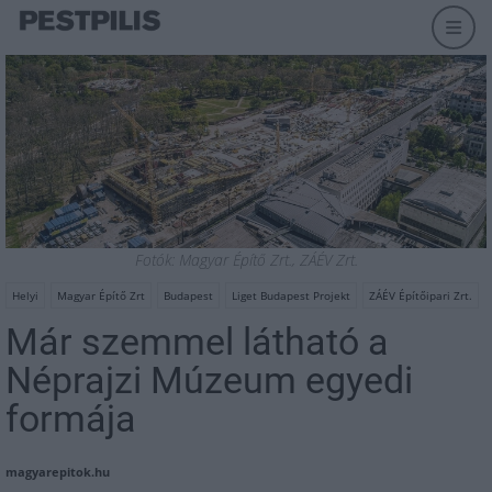
Fotók: Magyar Építő Zrt., ZÁÉV Zrt.
Helyi
Magyar Építő Zrt
Budapest
Liget Budapest Projekt
ZÁÉV Építőipari Zrt.
Már szemmel látható a
Néprajzi Múzeum egyedi
formája
magyarepitok.hu