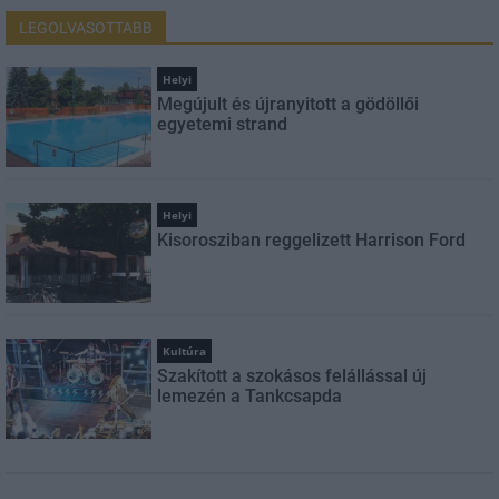
LEGOLVASOTTABB
Helyi
Megújult és újranyitott a gödöllői
egyetemi strand
Helyi
Kisorosziban reggelizett Harrison Ford
Kultúra
Szakított a szokásos felállással új
lemezén a Tankcsapda