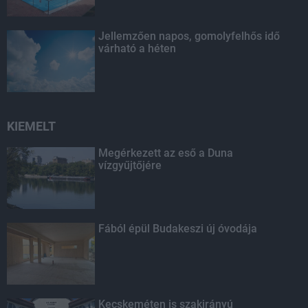
Jellemzően napos, gomolyfelhős idő
várható a héten
KIEMELT
Megérkezett az eső a Duna
vízgyűjtőjére
Fából épül Budakeszi új óvodája
Kecskeméten is szakirányú