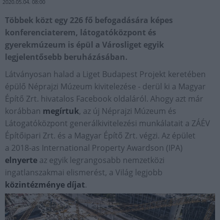
2020.05.04. 08:00
Többek közt egy 226 fő befogadására képes
konferenciaterem, látogatóközpont és
gyerekmúzeum is épül a Városliget egyik
legjelentősebb beruházásában.
Látványosan halad a Liget Budapest Projekt keretében
épülő Néprajzi Múzeum kivitelezése - derül ki a Magyar
Építő Zrt. hivatalos Facebook oldaláról. Ahogy azt már
korábban
megírtuk
, az új Néprajzi Múzeum és
Látogatóközpont generálkivitelezési munkálatait a ZÁÉV
Építőipari Zrt. és a Magyar Építő Zrt. végzi. Az épület
a 2018-as International Property Awardson (IPA)
elnyerte
az egyik legrangosabb nemzetközi
ingatlanszakmai elismerést, a Világ legjobb
közintézménye díjat
.