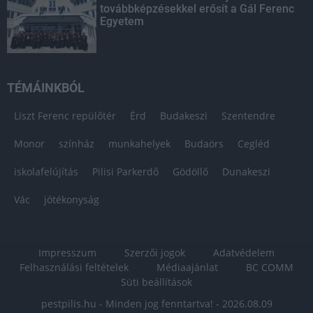
továbbképzésekkel erősít a Gál Ferenc
Egyetem
TÉMÁINKBÓL
Liszt Ferenc repülőtér
Érd
Budakeszi
Szentendre
Monor
színház
munkahelyek
Budaörs
Cegléd
iskolafelújítás
Pilisi Parkerdő
Gödöllő
Dunakeszi
Vác
jótékonyság
Impresszum
Szerzői jogok
Adatvédelem
Felhasználási feltételek
Médiaajánlat
BC COMM
Süti beállítások
pestpilis.hu - Minden jog fenntartva! - 2026.08.09