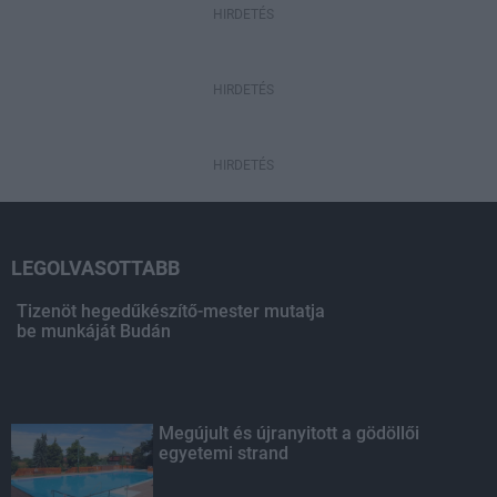
HIRDETÉS
HIRDETÉS
HIRDETÉS
LEGOLVASOTTABB
Tizenöt hegedűkészítő-mester mutatja
be munkáját Budán
Megújult és újranyitott a gödöllői
egyetemi strand