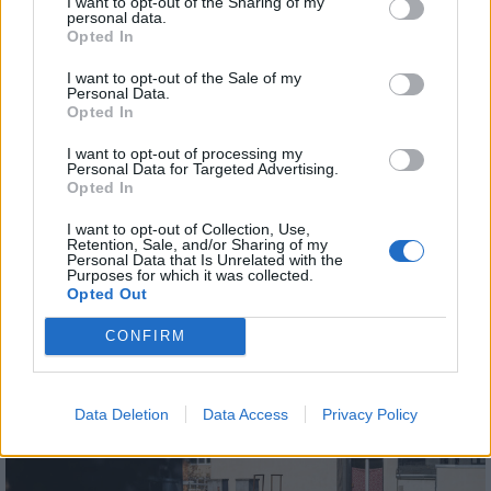
I want to opt-out of the Sharing of my
personal data.
AJÁNLJUK MÉG
Opted In
I want to opt-out of the Sale of my
Helyi
Personal Data.
Opted In
I want to opt-out of processing my
Personal Data for Targeted Advertising.
Opted In
I want to opt-out of Collection, Use,
Retention, Sale, and/or Sharing of my
Personal Data that Is Unrelated with the
Amire többmillióan vártunk: szombattól másodfokúra
Purposes for which it was collected.
csökken a riasztás
Opted Out
CONFIRM
Data Deletion
Data Access
Privacy Policy
Helyi