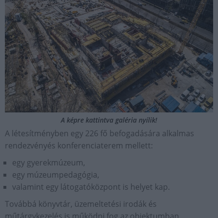
A képre kattintva galéria nyílik!
A létesítményben egy 226 fő befogadására alkalmas
rendezvényés konferenciaterem mellett:
egy gyerekmúzeum,
egy múzeumpedagógia,
valamint egy látogatóközpont is helyet kap.
Továbbá könyvtár, üzemeltetési irodák és
műtárgykezelés is működni fog az objektumban.