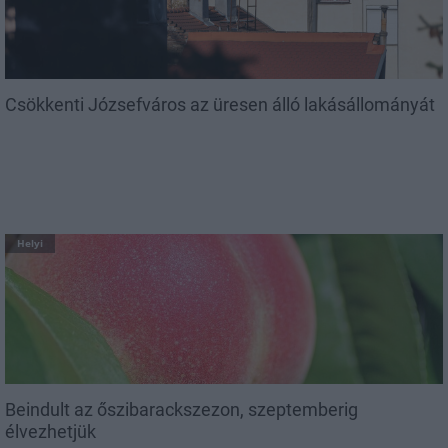
Csökkenti Józsefváros az üresen álló lakásállományát
Helyi
Beindult az őszibarackszezon, szeptemberig
élvezhetjük