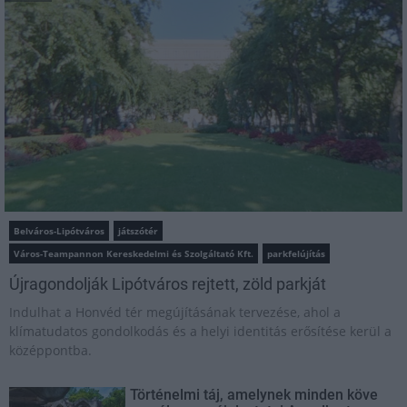
Belváros-Lipótváros
játszótér
Város-Teampannon Kereskedelmi és Szolgáltató Kft.
parkfelújítás
Újragondolják Lipótváros rejtett, zöld parkját
Indulhat a Honvéd tér megújításának tervezése, ahol a
klímatudatos gondolkodás és a helyi identitás erősítése kerül a
középpontba.
Történelmi táj, amelynek minden köve