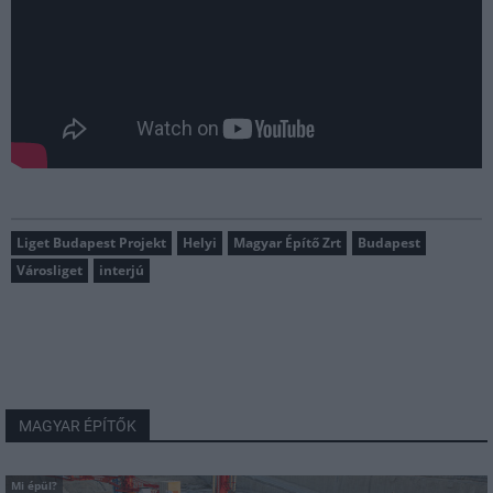
Liget Budapest Projekt
Helyi
Magyar Építő Zrt
Budapest
Városliget
interjú
MAGYAR ÉPÍTŐK
Mi épül?