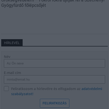
Gyógyfürdő főlépcsőjét
HÍRLEVÉL
Név
E-mail cím
Feliratkozom a hírlevélre és elfogadom az
adatvédelmi
szabályzatot!
FELIRATKOZÁS