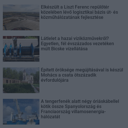
Elkészült a Liszt Ferenc repülőtér
közelében lévő logisztikai bázis út- és
közműhálózatának fejlesztése
Látlelet a hazai víziközművekről?
Egyetlen, fél évszázados vezetéken
múlt Bicske vízellátása
Épített öröksége megújításával is készül
Mohács a csata ötszázadik
évfordulójára
A tengerfenék alatt négy óriáskábellel
kötik össze Spanyolország és
Franciaország villamosenergia-
hálózatát