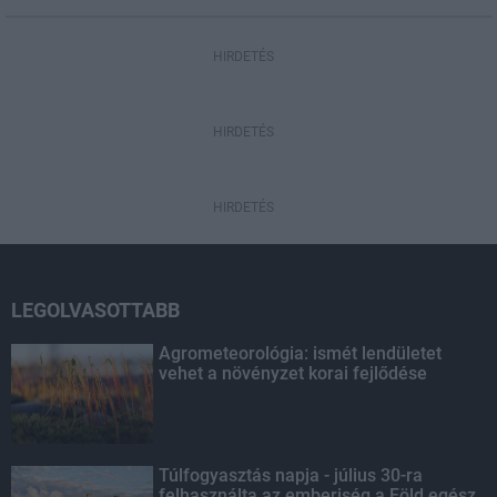
HIRDETÉS
HIRDETÉS
HIRDETÉS
LEGOLVASOTTABB
Agrometeorológia: ismét lendületet
vehet a növényzet korai fejlődése
Túlfogyasztás napja - július 30-ra
felhasználta az emberiség a Föld egész