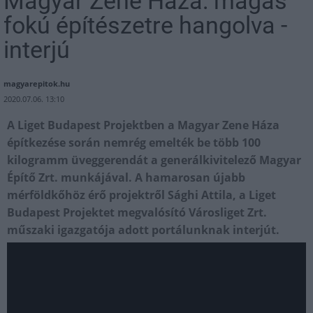
Magyar Zene Háza: magas
fokú építészetre hangolva -
interjú
magyarepitok.hu
2020.07.06. 13:10
A Liget Budapest Projektben a Magyar Zene Háza
építkezése során nemrég emelték be több 100
kilogramm üveggerendát a generálkivitelező Magyar
Építő Zrt. munkájával. A hamarosan újabb
mérföldkőhöz érő projektről Sághi Attila, a Liget
Budapest Projektet megvalósító Városliget Zrt.
műszaki igazgatója adott portálunknak interjút.