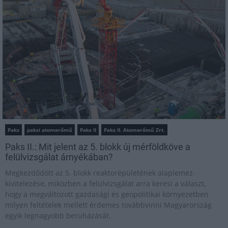
Paks
paksi atomerőmű
Paks II
Paks II. Atomerőmű Zrt.
Paks II.: Mit jelent az 5. blokk új mérföldköve a
felülvizsgálat árnyékában?
Megkezdődött az 5. blokk reaktorépületének alaplemez-
kivitelezése, miközben a felülvizsgálat arra keresi a választ,
hogy a megváltozott gazdasági és geopolitikai környezetben
milyen feltételek mellett érdemes továbbvinni Magyarország
egyik legnagyobb beruházását.