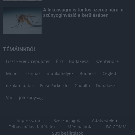
A lakosságra is fontos szerep hárul a
szúnyoginvázió elkerülésében
TÉMÁINKBÓL
Liszt Ferenc repülőtér
Érd
Budakeszi
Szentendre
Monor
színház
munkahelyek
Budaörs
Cegléd
iskolafelújítás
Pilisi Parkerdő
Gödöllő
Dunakeszi
Vác
jótékonyság
Impresszum
Szerzői jogok
Adatvédelem
Felhasználási feltételek
Médiaajánlat
BC COMM
Süti beállítások