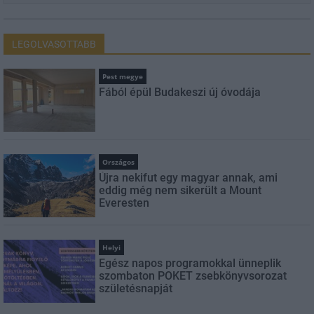
LEGOLVASOTTABB
Pest megye
Fából épül Budakeszi új óvodája
Országos
Újra nekifut egy magyar annak, ami
eddig még nem sikerült a Mount
Everesten
Helyi
Egész napos programokkal ünneplik
szombaton POKET zsebkönyvsorozat
születésnapját