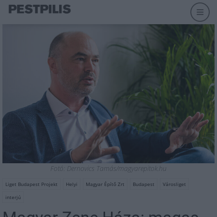
Fotó: Dernovics Tamás/magyarepitok.hu
Liget Budapest Projekt
Helyi
Magyar Építő Zrt
Budapest
Városliget
interjú