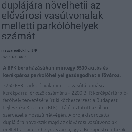
duplájára növelhetii az
elővárosi vasútvonalak
melletti parkólóhelyek
számát
magyarepitok.hu, BFK
2021.04.06. 08:50
A BFK beruházásában mintegy 5500 autós és
kerékpáros parkolóhellyel gazdagodhat a főváros.
3250 P+R parkoló, valamint – a vasútállomásra
kerékpárral érkezők számára – 2200 B+R kerékpártároló-
férőhely tervezésére írt ki közbeszerzést a Budapest
Fejlesztési Központ (BFK) – tájékoztatott az állami
szervezet a hosszú hétvégén. A projektsorozattal
duplájára növekszik majd az elővárosi vasútvonalak
mellett a parkolóhelyek száma, így a Budapestre utazók