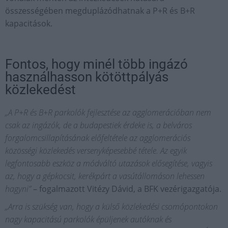
összességében megduplázódhatnak a P+R és B+R
kapacitások.
Fontos, hogy minél több ingázó
használhasson kötöttpályás
közlekedést
„A P+R és B+R parkolók fejlesztése az agglomerációban nem
csak az ingázók, de a budapestiek érdeke is, a belváros
forgalomcsillapításának előfeltétele az agglomerációs
közösségi közlekedés versenyképesebbé tétele. Az egyik
legfontosabb eszköz a módváltó utazások elősegítése, vagyis
az, hogy a gépkocsit, kerékpárt a vasútállomáson lehessen
hagyni”
– fogalmazott Vitézy Dávid, a BFK vezérigazgatója.
„Arra is szükség van, hogy a külső közlekedési csomópontokon
nagy kapacitású parkolók épüljenek autóknak és