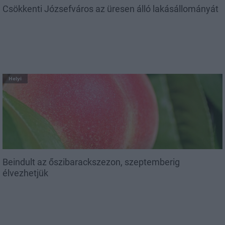
Csökkenti Józsefváros az üresen álló lakásállományát
Helyi
Beindult az őszibarackszezon, szeptemberig
élvezhetjük