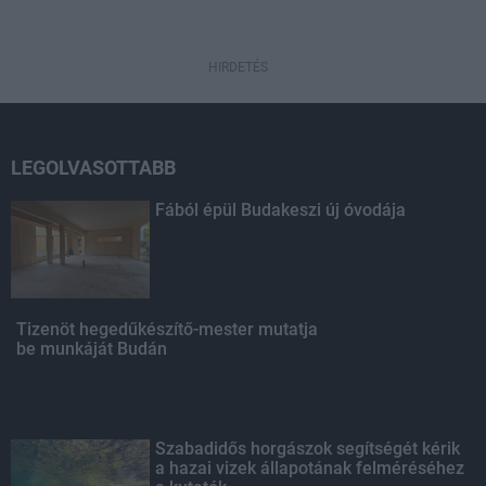
HIRDETÉS
LEGOLVASOTTABB
Fából épül Budakeszi új óvodája
Tizenöt hegedűkészítő-mester mutatja
be munkáját Budán
Szabadidős horgászok segítségét kérik
a hazai vizek állapotának felméréséhez