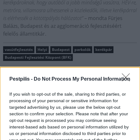
kerékpároknak, hogy autóból a jobb minőségű vasútra, HÉV-re,
metróra, villamosra ülhessenek a közlekedők, illetve kerékpárral
is elérhessék a kötöttpályás hálózatot”
– mondta Fürjes
Balázs, Budapest és az agglomeráció fejlesztéséért
felelős államtitkár.
vasútfejlesztés
Helyi
Budapest
parkolók
kerékpár
Budapesti Fejlesztési Központ (BFK)
Pestpilis -
Do Not Process My Personal Information
If you wish to opt-out of the sale, sharing to third parties, or
processing of your personal or sensitive information for
MAGYAR ÉPÍTŐK
targeted advertising by us, please use the below opt-out
section to confirm your selection. Please note that after your
Mi épül?
opt-out request is processed you may continue seeing
interest-based ads based on personal information utilized by
us or personal information disclosed to third parties prior to