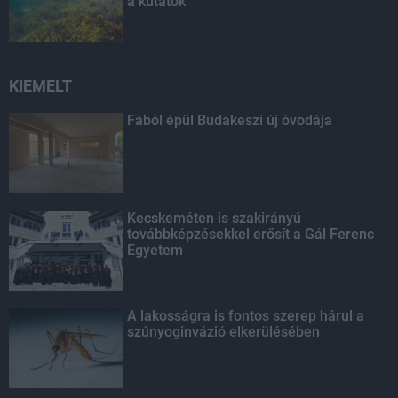
a kutatók
KIEMELT
Fából épül Budakeszi új óvodája
Kecskeméten is szakirányú
továbbképzésekkel erősít a Gál Ferenc
Egyetem
A lakosságra is fontos szerep hárul a
szúnyoginvázió elkerülésében