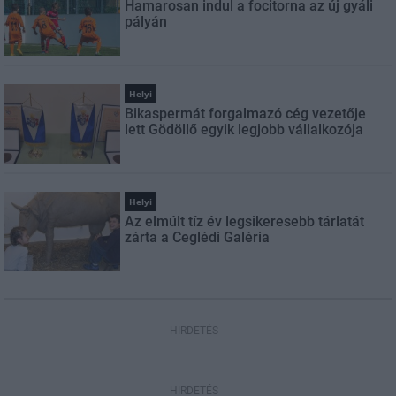
Hamarosan indul a focitorna az új gyáli
pályán
Helyi
Bikaspermát forgalmazó cég vezetője
lett Gödöllő egyik legjobb vállalkozója
Helyi
Az elmúlt tíz év legsikeresebb tárlatát
zárta a Ceglédi Galéria
HIRDETÉS
HIRDETÉS