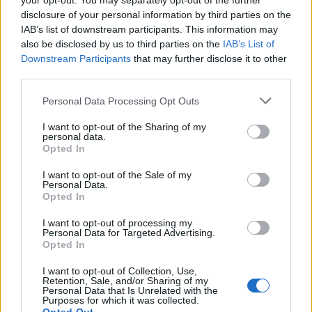
your opt-out. You may separately opt-out of the further
disclosure of your personal information by third parties on the
IAB’s list of downstream participants. This information may
also be disclosed by us to third parties on the
IAB’s List of
Downstream Participants
that may further disclose it to other
third parties.
Personal Data Processing Opt Outs
I want to opt-out of the Sharing of my
Hódmezővásárhely
iskolaépítés
FERROÉP Zrt.
oktatási beruházás
personal data.
Opted In
Másfélszeresére bővítik Hódmezővásárhely jó hírű
református iskoláját
I want to opt-out of the Sale of my
Personal Data.
A Szőnyi Benjámin Általános Iskola fejlesztését a FERROÉP
Opted In
kivitelezheti; a munkák csaknem egy évig tartanak majd.
I want to opt-out of processing my
Personal Data for Targeted Advertising.
Látványos építési szakasz indult be a
Opted In
Flórián téri felüljárón
I want to opt-out of Collection, Use,
Retention, Sale, and/or Sharing of my
Personal Data that Is Unrelated with the
Purposes for which it was collected.