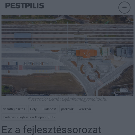
Illusztráció: Bernát Bejámin/magyarepitok.hu
vasútfejlesztés
Helyi
Budapest
parkolók
kerékpár
Budapesti Fejlesztési Központ (BFK)
Ez a fejlesztéssorozat