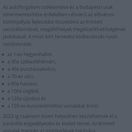
Az autóforgalom csökkentése és a budapesti utak
tehermentesítése érdekében célszerű az elővárosi
kötöttpályás fejlesztést összekötni az érintett
vasútállomások, megállóhelyek megközelíthetőségének
javításával. A most kiírt tervezési közbeszerzés nyolc
vasútvonalat,
az 1-es hegyeshalmi,
a 30a székesfehérvári,
a 40a pusztaszabolcsi,
a 70-es váci,
a 80a hatvani,
a 100a ceglédi,
a 120a újszászi és
a 150-es kunszentmiklósi vonalakat érinti.
2022-ig csaknem ötven helyszínen készülhetnek el a
parkolók engedélyezési és kiviteli tervei. Az érintett
vonalak mentén az intézkedések hatására