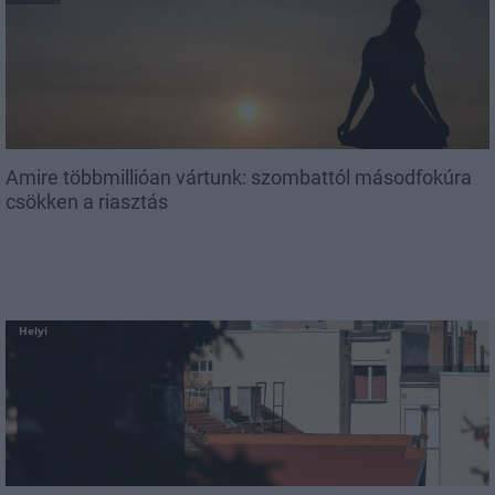
Amire többmillióan vártunk: szombattól másodfokúra
csökken a riasztás
Helyi