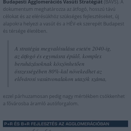
Budapesti Agglomerációs Vasúti Stratégiát
(BAVS). A
dokumentum meghatározza az átfogó, hosszú távú
célokat és az elérésükhöz szükséges fejlesztéseket, új
alapokra helyezi a vasút és a HÉV-ek szerepét Budapest
és térsége életében.
A stratégia megvalósulása esetén 2040-ig,
az átfogó és egymásra épülő, komplex
beruházásoknak köszönhetően
összességében 80%-kal növekedhet az
elővárosi vasútvonalakon utazók száma,
ezzel párhuzamosan pedig nagy mértékben csökkenhet
a fővárosba áramló autóforgalom.