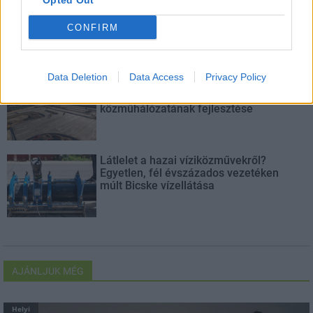
Opted Out
Paks II.: Mit jelent az 5. blokk új
mérföldköve a felülvizsgálat
CONFIRM
árnyékában?
Data Deletion
Data Access
Privacy Policy
Elkészült a Liszt Ferenc repülőtér
közelében lévő logisztikai bázis út- és
közműhálózatának fejlesztése
Látlelet a hazai víziközművekről?
Egyetlen, fél évszázados vezetéken
múlt Bicske vízellátása
AJÁNLJUK MÉG
Helyi