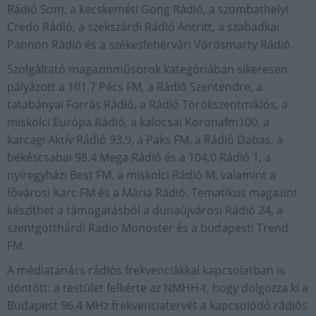
Rádió Som, a kecskeméti Gong Rádió, a szombathelyi
Credo Rádió, a szekszárdi Rádió Antritt, a szabadkai
Pannon Rádió és a székesfehérvári Vörösmarty Rádió.
Szolgáltató magazinműsorok kategóriában sikeresen
pályázott a 101.7 Pécs FM, a Rádió Szentendre, a
tatabányai Forrás Rádió, a Rádió Törökszentmiklós, a
miskolci Európa Rádió, a kalocsai Koronafm100, a
karcagi Aktív Rádió 93.9, a Paks FM, a Rádió Dabas, a
békéscsabai 98.4 Mega Rádió és a 104,0 Rádió 1, a
nyíregyházi Best FM, a miskolci Rádió M, valamint a
fővárosi Karc FM és a Mária Rádió. Tematikus magazint
készíthet a támogatásból a dunaújvárosi Rádió 24, a
szentgotthárdi Radio Monoster és a budapesti Trend
FM.
A médiatanács rádiós frekvenciákkal kapcsolatban is
döntött: a testület felkérte az NMHH-t, hogy dolgozza ki a
Budapest 96,4 MHz frekvenciatervét a kapcsolódó rádiós