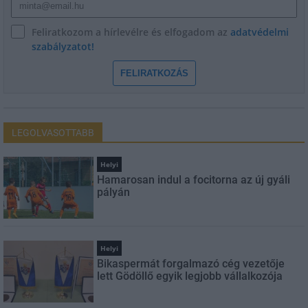
Feliratkozom a hírlevélre és elfogadom az
adatvédelmi
szabályzatot!
FELIRATKOZÁS
LEGOLVASOTTABB
Helyi
Hamarosan indul a focitorna az új gyáli
pályán
Helyi
Bikaspermát forgalmazó cég vezetője
lett Gödöllő egyik legjobb vállalkozója