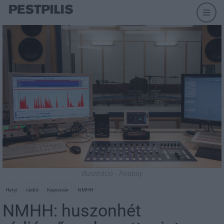
Illusztráció - Pixabay
Helyi
rádió
Kaposvár
NMHH
NMHH: huszonhét