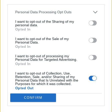
third parties.
Paks II.: Mit jelent az 5. blokk új
Personal Data Processing Opt Outs
mérföldköve a felülvizsgálat
árnyékában?
I want to opt-out of the Sharing of my
personal data.
Opted In
I want to opt-out of the Sale of my
Personal Data.
Opted In
AJÁNLJUK MÉG
I want to opt-out of processing my
Personal Data for Targeted Advertising.
Helyi
Opted In
I want to opt-out of Collection, Use,
Retention, Sale, and/or Sharing of my
Personal Data that Is Unrelated with the
Purposes for which it was collected.
Opted Out
CONFIRM
Amire többmillióan vártunk: szombattól másodfokúra
csökken a riasztás