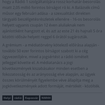
hogy a Rádió 1 szolgáltatójára rossz korhatár-besorolás
miatt 2,05 millió forintos bírságot ró ki. A Balázsék című
műsor egy februári adása - a szexualitást direkten
tárgyaló beszélgetésrészletek ellenére - 16-os besorolás
helyett ugyanis csupán 12 éven aluliaknak nem
ajánlottként hangzott el, és azt az este 21 és hajnali 5 óra
közötti idősáv helyett reggel 6 órától sugározták.
A grémium - a médiatörvény kötelező előírása alapján -
további 50 ezer forintos bírságot szabott ki a cég
ügyvezetőjére, mivel a jogsértést a rádió ismételt
jelleggel követte el. A médiatanács a jogi
következmények kiszabásakor minden esetben a
fokozatosság és az arányosság elve alapján, az ügyek
összes körülményét figyelembe véve állapítja meg a
jogkövetkezmények adott formáját, mértékét - közölték.
Helyi
rádió
Kaposvár
NMHH