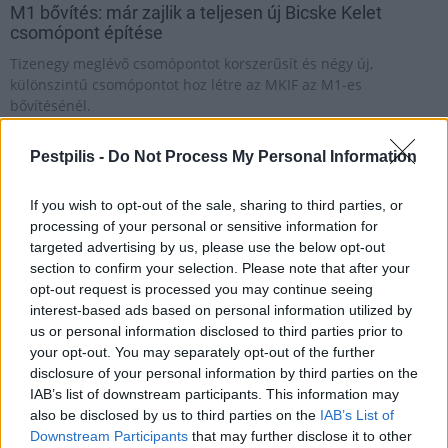
M1 bővítés: már zajlik a teljesen új Bicske Kelet
csomópont építése
Tizenegy meglévő csomópontot korszerűsít és négy új,
különszintű csomópontot hoz létre az MKIF az M1-es
bővítésénél.
Új gyalogosátkelők és jelzőlámpás
Pestpilis -
Do Not Process My Personal Information
csomópont épül Angyalföldön
If you wish to opt-out of the sale, sharing to third parties, or
processing of your personal or sensitive information for
targeted advertising by us, please use the below opt-out
Másfélszeresére bővítik
section to confirm your selection. Please note that after your
Hódmezővásárhely jó hírű református
opt-out request is processed you may continue seeing
iskoláját
interest-based ads based on personal information utilized by
us or personal information disclosed to third parties prior to
your opt-out. You may separately opt-out of the further
disclosure of your personal information by third parties on the
Látványos építési szakasz indult be a
Flórián téri felüljárón
IAB’s list of downstream participants. This information may
also be disclosed by us to third parties on the
IAB’s List of
Downstream Participants
that may further disclose it to other