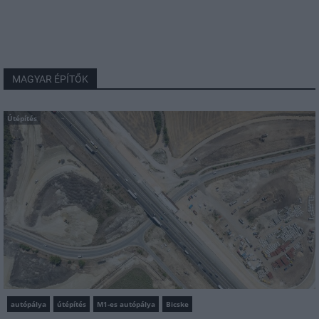
MAGYAR ÉPÍTŐK
Útépítés
autópálya
útépítés
M1-es autópálya
Bicske