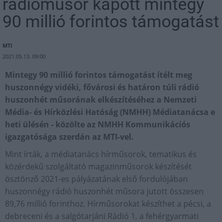
rádióműsor kapott mintegy
90 millió forintos támogatást
MTI
2021.05.13. 09:00
Mintegy 90 millió forintos támogatást ítélt meg
huszonnégy vidéki, fővárosi és határon túli rádió
huszonhét műsorának elkészítéséhez a Nemzeti
Média- és Hírközlési Hatóság (NMHH) Médiatanácsa e
heti ülésén - közölte az NMHH Kommunikációs
igazgatósága szerdán az MTI-vel.
Mint írták, a médiatanács hírműsorok, tematikus és
közérdekű szolgáltató magazinműsorok készítését
ösztönző 2021-es pályázatának első fordulójában
huszonnégy rádió huszonhét műsora jutott összesen
89,76 millió forinthoz. Hírműsorokat készíthet a pécsi, a
debreceni és a salgótarjáni Rádió 1, a fehérgyarmati