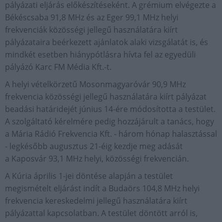
pályázati eljárás előkészítéseként. A grémium elvégezte a
Békéscsaba 91,8 MHz és az Eger 99,1 MHz helyi
frekvenciák közösségi jellegű használatára kiírt
pályázataira beérkezett ajánlatok alaki vizsgálatát is, és
mindkét esetben hiánypótlásra hívta fel az egyedüli
pályázó Karc FM Média Kft.-t.
A helyi vételkörzetű Mosonmagyaróvár 90,9 MHz
frekvencia közösségi jellegű használatára kiírt pályázat
beadási határidejét június 14-ére módosította a testület.
A szolgáltató kérelmére pedig hozzájárult a tanács, hogy
a Mária Rádió Frekvencia Kft. - három hónap halasztással
- legkésőbb augusztus 21-éig kezdje meg adását
a Kaposvár 93,1 MHz helyi, közösségi frekvencián.
A Kúria április 1-jei döntése alapján a testület
megismételt eljárást indít a Budaörs 104,8 MHz helyi
frekvencia kereskedelmi jellegű használatára kiírt
pályázattal kapcsolatban. A testület döntött arról is,