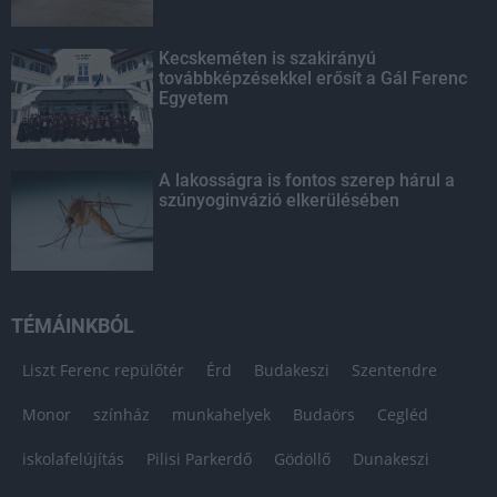
Kecskeméten is szakirányú
továbbképzésekkel erősít a Gál Ferenc
Egyetem
A lakosságra is fontos szerep hárul a
szúnyoginvázió elkerülésében
TÉMÁINKBÓL
Liszt Ferenc repülőtér
Érd
Budakeszi
Szentendre
Monor
színház
munkahelyek
Budaörs
Cegléd
iskolafelújítás
Pilisi Parkerdő
Gödöllő
Dunakeszi