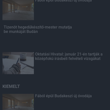
Fából épül Budakeszi új óvodája
Tizenöt hegedűkészítő-mester mutatja
be munkáját Budán
Oktatási Hivatal: január 21-én tartják a
középfokú írásbeli felvételi vizsgákat
KIEMELT
Fából épül Budakeszi új óvodája