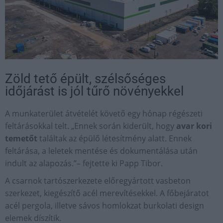
Zöld tető épült, szélsőséges
időjárást is jól tűrő növényekkel
A munkaterület átvételét követő egy hónap régészeti
feltárásokkal telt. „Ennek során kiderült, hogy
avar kori
temetőt
találtak az épülő létesítmény alatt. Ennek
feltárása, a leletek mentése és dokumentálása után
indult az alapozás.”– fejtette ki Papp Tibor.
A csarnok tartószerkezete előregyártott vasbeton
szerkezet, kiegészítő acél merevítésekkel. A főbejáratot
acél pergola, illetve sávos homlokzat burkolati design
elemek díszítik.