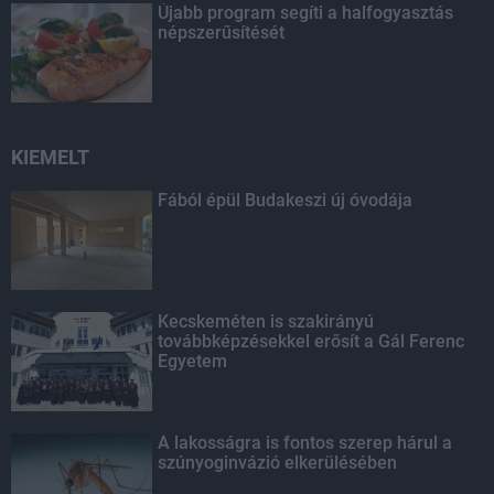
Újabb program segíti a halfogyasztás
népszerűsítését
KIEMELT
Fából épül Budakeszi új óvodája
Kecskeméten is szakirányú
továbbképzésekkel erősít a Gál Ferenc
Egyetem
A lakosságra is fontos szerep hárul a
szúnyoginvázió elkerülésében