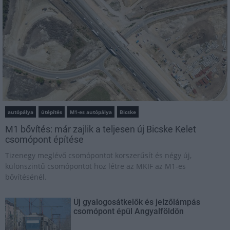
autópálya
útépítés
M1-es autópálya
Bicske
M1 bővítés: már zajlik a teljesen új Bicske Kelet
csomópont építése
Tizenegy meglévő csomópontot korszerűsít és négy új,
különszintű csomópontot hoz létre az MKIF az M1-es
bővítésénél.
Új gyalogosátkelők és jelzőlámpás
csomópont épül Angyalföldön