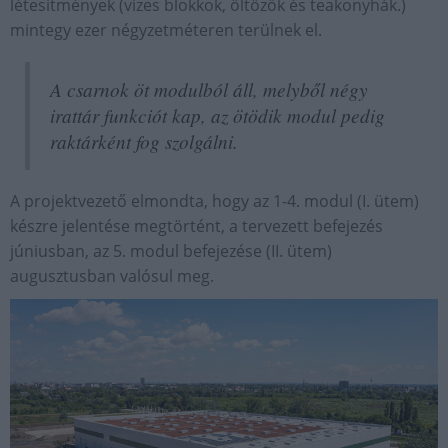
létesítmények (vizes blokkok, öltözők és teakonyhák.)
mintegy ezer négyzetméteren terülnek el.
A csarnok öt modulból áll, melyből négy
irattár funkciót kap, az ötödik modul pedig
raktárként fog szolgálni.
A projektvezető elmondta, hogy az 1-4. modul (I. ütem)
készre jelentése megtörtént, a tervezett befejezés
júniusban, az 5. modul befejezése (II. ütem)
augusztusban valósul meg.