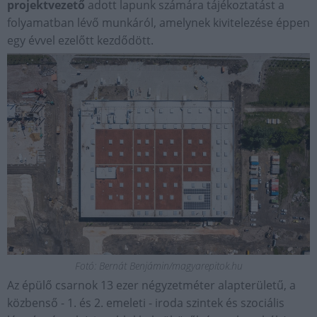
projektvezető
adott lapunk számára tájékoztatást a
folyamatban lévő munkáról, amelynek kivitelezése éppen
egy évvel ezelőtt kezdődött.
Fotó: Bernát Benjámin/magyarepitok.hu
Az épülő csarnok 13 ezer négyzetméter alapterületű, a
közbenső - 1. és 2. emeleti - iroda szintek és szociális