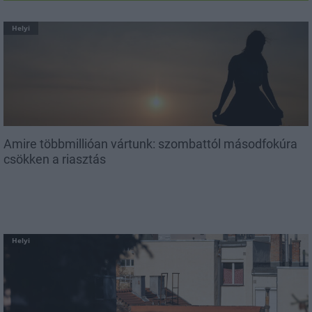
Helyi
Amire többmillióan vártunk: szombattól másodfokúra
csökken a riasztás
Helyi