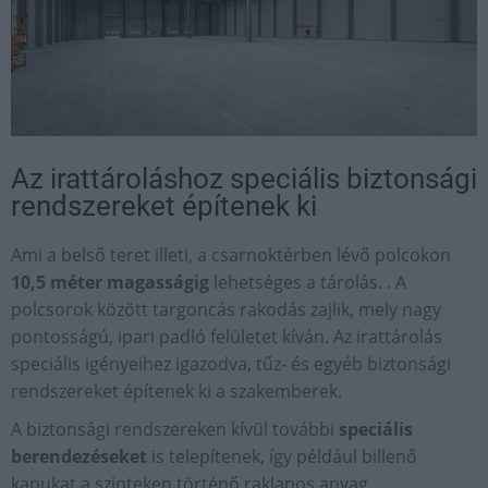
Az irattároláshoz speciális biztonsági
rendszereket építenek ki
Ami a belső teret illeti, a csarnoktérben lévő polcokon
10,5 méter magasságig
lehetséges a tárolás. . A
polcsorok között targoncás rakodás zajlik, mely nagy
pontosságú, ipari padló felületet kíván. Az irattárolás
speciális igényeihez igazodva, tűz- és egyéb biztonsági
rendszereket építenek ki a szakemberek.
A biztonsági rendszereken kívül további
speciális
berendezéseket
is telepítenek, így például billenő
kapukat a szinteken történő raklapos anyag