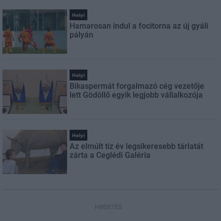
Helyi
Hamarosan indul a focitorna az új gyáli
pályán
Helyi
Bikaspermát forgalmazó cég vezetője
lett Gödöllő egyik legjobb vállalkozója
Helyi
Az elmúlt tíz év legsikeresebb tárlatát
zárta a Ceglédi Galéria
HIRDETÉS