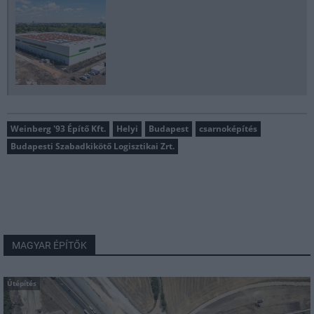
Weinberg '93 Építő Kft.
Helyi
Budapest
csarnoképítés
Budapesti Szabadkikötő Logisztikai Zrt.
MAGYAR ÉPÍTŐK
Útépítés