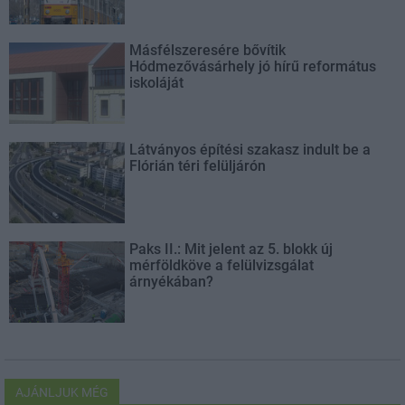
Másfélszeresére bővítik
Hódmezővásárhely jó hírű református
iskoláját
Látványos építési szakasz indult be a
Flórián téri felüljárón
Paks II.: Mit jelent az 5. blokk új
mérföldköve a felülvizsgálat
árnyékában?
AJÁNLJUK MÉG