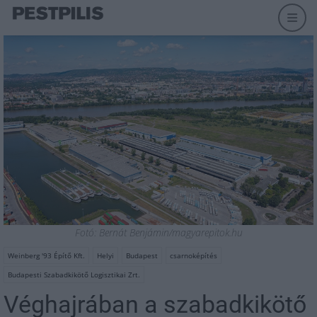
Fotó: Bernát Benjámin/magyarepitok.hu
Weinberg '93 Építő Kft.
Helyi
Budapest
csarnoképítés
Budapesti Szabadkikötő Logisztikai Zrt.
Véghajrában a szabadkikötő