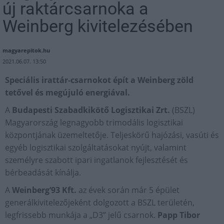
új raktárcsarnoka a
Weinberg kivitelezésében
magyarepitok.hu
2021.06.07. 13:50
Speciális irattár-csarnokot épít a Weinberg zöld
tetővel és megújuló energiával.
A
Budapesti Szabadkikötő Logisztikai Zrt.
(BSZL)
Magyarország legnagyobb trimodális logisztikai
központjának üzemeltetője. Teljeskörű hajózási, vasúti és
egyéb logisztikai szolgáltatásokat nyújt, valamint
személyre szabott ipari ingatlanok fejlesztését és
bérbeadását kínálja.
A
Weinberg’93 Kft.
az évek során már 5 épület
generálkivitelezőjeként dolgozott a BSZL területén,
legfrissebb munkája a „D3” jelű csarnok.
Papp Tibor