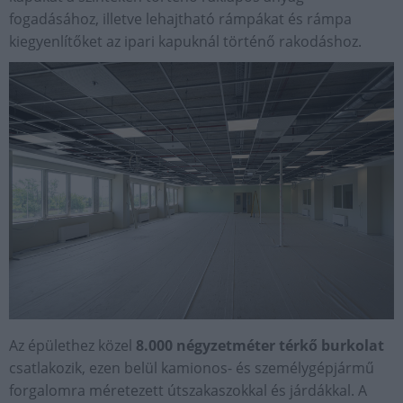
fogadásához, illetve lehajtható rámpákat és rámpa
kiegyenlítőket az ipari kapuknál történő rakodáshoz.
Az épülethez közel
8.000 négyzetméter térkő burkolat
csatlakozik, ezen belül kamionos- és személygépjármű
forgalomra méretezett útszakaszokkal és járdákkal. A