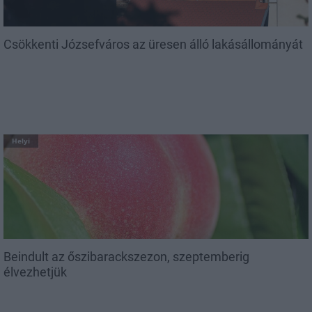
Csökkenti Józsefváros az üresen álló lakásállományát
Helyi
Beindult az őszibarackszezon, szeptemberig
élvezhetjük