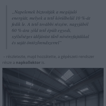
„Napelemek biztosítják a megújuló
energiát, melyek a tető körülbelül 10 %-át
fedik le. A tető további részére, nagyjából
60 %-ára zöld tető épült egyedi,
szélsőséges időjárást tűrő növényfajtákkal
és saját öntözőrendszerrel”
– részletezte, majd hozzátette, a gépészeti rendszer
része a
napkollektor
is.