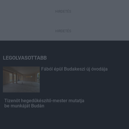
HIRDETÉS
HIRDETÉS
LEGOLVASOTTABB
Fából épül Budakeszi új óvodája
Tizenöt hegedűkészítő-mester mutatja
be munkáját Budán