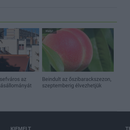
Helyi
sefváros az
Beindult az őszibarackszezon,
akásállományát
szeptemberig élvezhetjük
KIEMELT
T