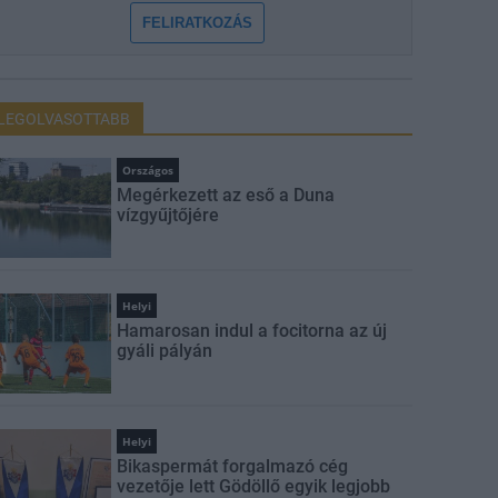
FELIRATKOZÁS
LEGOLVASOTTABB
Országos
Megérkezett az eső a Duna
vízgyűjtőjére
Helyi
Hamarosan indul a focitorna az új
gyáli pályán
Helyi
Bikaspermát forgalmazó cég
vezetője lett Gödöllő egyik legjobb