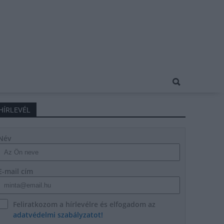
HÍRLEVÉL
Név
E-mail cím
Feliratkozom a hírlevélre és elfogadom az
adatvédelmi szabályzatot!