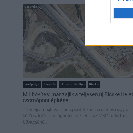
Útépítés
autópálya
útépítés
M1-es autópálya
Bicske
M1 bővítés: már zajlik a teljesen új Bicske Kele
csomópont építése
Tizenegy meglévő csomópontot korszerűsít és négy új,
különszintű csomópontot hoz létre az MKIF az M1-es
bővítésénél.