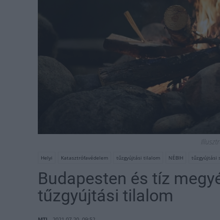
Illuszt
Helyi
Katasztrófavédelem
tűzgyújtási tilalom
NÉBIH
tűzgyújtási
Budapesten és tíz megy
tűzgyújtási tilalom
MTI
2021.07.20. 09:52