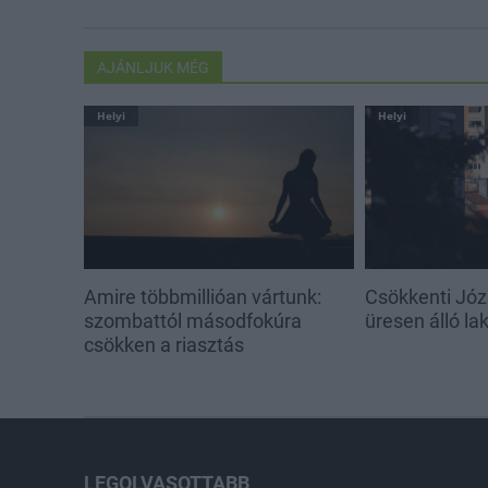
AJÁNLJUK MÉG
Helyi
Helyi
Amire többmillióan vártunk:
Csökkenti Józ
szombattól másodfokúra
üresen álló l
csökken a riasztás
LEGOLVASOTTABB