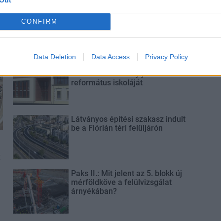
Új gyalogosátkelők és jelzőlámpás
csomópont épül Angyalföldön
CONFIRM
Data Deletion
Data Access
Privacy Policy
Másfélszeresére bővítik
Hódmezővásárhely jó hírű
református iskoláját
Látványos építési szakasz indult
be a Flórián téri felüljárón
t
Paks II.: Mit jelent az 5. blokk új
mérföldköve a felülvizsgálat
árnyékában?