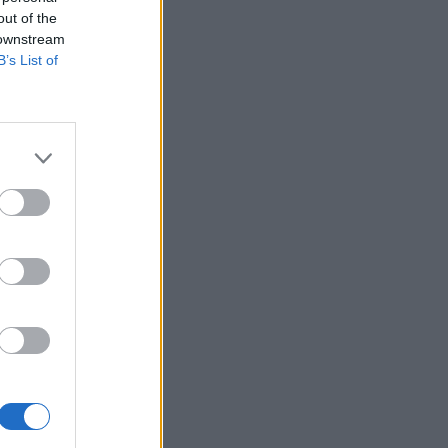
out of the
 downstream
B’s List of