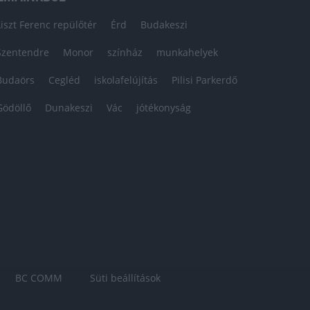
Liszt Ferenc repülőtér
Érd
Budakeszi
Szentendre
Monor
színház
munkahelyek
Budaörs
Cegléd
iskolafelújítás
Pilisi Parkerdő
Gödöllő
Dunakeszi
Vác
jótékonyság
BC COMM
Süti beállítások