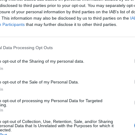
disclosed to third parties prior to your opt-out. You may separately opt-
losure of your personal information by third parties on the IAB’s list of
zavonása után is csak a kijelölt és kiépített
. This information may also be disclosed by us to third parties on the
IA
, hogy az a környezetre veszélyt ne jelentsen. A tüzet
Participants
that may further disclose it to other third parties.
t pedig gondoskodni kell a biztonságos eloltásáról.
letve a lakott területeken is, mert a felügyelet nélkül
ről és eloltásáról, a tűzvédelmi szabályok
l Data Processing Opt Outs
les gondoskodni.
o opt-out of the Sharing of my personal data.
 szabályokról a
www.erdotuz.hu
és
In
tájékozódni.
o opt-out of the Sale of my Personal Data.
tűzgyújtási szabályok
In
to opt-out of processing my Personal Data for Targeted
ing.
In
o opt-out of Collection, Use, Retention, Sale, and/or Sharing
ersonal Data that Is Unrelated with the Purposes for which it
lected.
Out