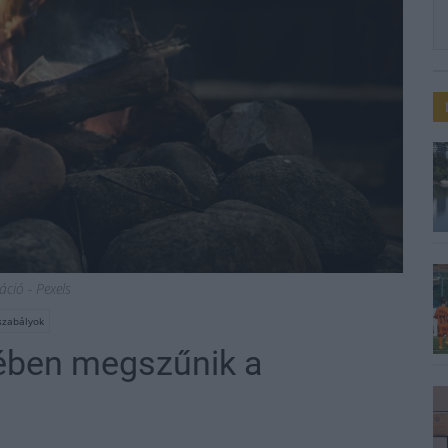
ráció - Pexels
 szabályok
ében megszűnik a