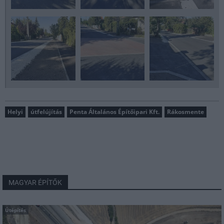
Helyi
útfelújítás
Penta Általános Építőipari Kft.
Rákosmente
MAGYAR ÉPÍTŐK
Útépítés