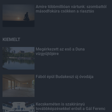
Amire többmillióan vártunk: szombattól
másodfokúra csökken a riasztás
KIEMELT
Megérkezett az eső a Duna
vízgyűjtőjére
Fából épül Budakeszi új óvodája
Kecskeméten is szakirányú
továbbképzésekkel erősít a Gál Ferenc