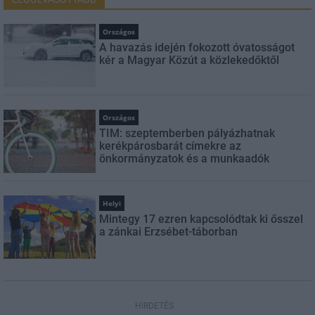
Országos
A havazás idején fokozott óvatosságot
kér a Magyar Közút a közlekedőktől
Országos
TIM: szeptemberben pályázhatnak
kerékpárosbarát címekre az
önkormányzatok és a munkaadók
Helyi
Mintegy 17 ezren kapcsolódtak ki ősszel
a zánkai Erzsébet-táborban
HIRDETÉS