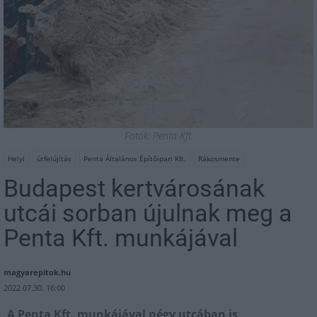
Fotók: Penta Kft.
Helyi
útfelújítás
Penta Általános Építőipari Kft.
Rákosmente
Budapest kertvárosának
utcái sorban újulnak meg a
Penta Kft. munkájával
magyarepitok.hu
2022.07.30. 16:00
A Penta Kft. munkájával négy utcában is