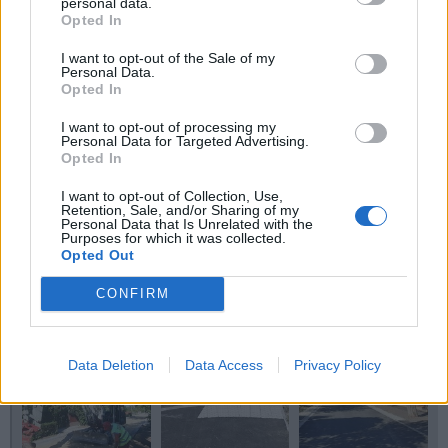
personal data.
Opted In
A nagyvolumenű munkálatok párhuzamosan kezdődtek
I want to opt-out of the Sale of my
Personal Data.
meg, illetve zajlanak jelenleg is mind a négy utcában,
Opted In
ahol több alvállalkozó, illetve a Penta Kft.-hez tartozó két
saját állományú kivitelező csapat, és egy
I want to opt-out of processing my
Personal Data for Targeted Advertising.
aszfaltbedolgozó brigád is dolgozik a teljes
Opted In
munkaterületen.
I want to opt-out of Collection, Use,
Végezetül azt is megtudtuk, hogy a projekt véghatárideje
Retention, Sale, and/or Sharing of my
Personal Data that Is Unrelated with the
2022. augusztus 14., azonban a kivitelezés várhatóan a
Purposes for which it was collected.
Opted Out
határidő előtt véget érhet.
CONFIRM
GALÉRIA
Data Deletion
Data Access
Privacy Policy