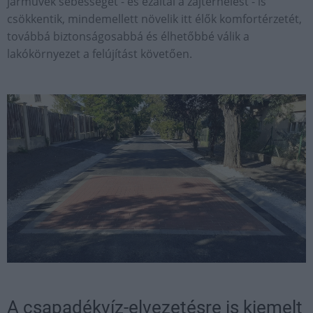
járművek sebességét - és ezáltal a zajterhelést - is
csökkentik, mindemellett növelik itt élők komfortérzetét,
továbbá biztonságosabbá és élhetőbbé válik a
lakókörnyezet a felújítást követően.
A csapadékvíz-elvezetésre is kiemelt