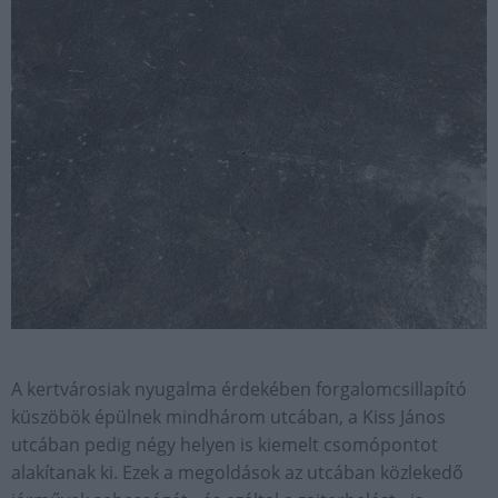
A kertvárosiak nyugalma érdekében forgalomcsillapító
küszöbök épülnek mindhárom utcában, a Kiss János
utcában pedig négy helyen is kiemelt csomópontot
alakítanak ki. Ezek a megoldások az utcában közlekedő