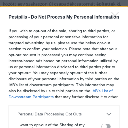
között egy szakaszon új csapadékcsatornát építettek ki,
két másik szakaszon pedig TB mederelemekből
Pestpilis -
Do Not Process My Personal Information
kialakított, zárt vízelvezető rendszer gondoskodik a
felszíni vizek elvezetéséről a víznyelők által. A kivitelezők a
If you wish to opt-out of the sale, sharing to third parties, or
föld visszatöltéséről is gondoskodtak, ezáltal a
processing of your personal or sensitive information for
zöldterületek nagysága sem csökkent – részletezték a
targeted advertising by us, please use the below opt-out
tájékoztatásban.
section to confirm your selection. Please note that after your
opt-out request is processed you may continue seeing
Hozzátették, az utcában mindemellett vízkiváltási
interest-based ads based on personal information utilized by
munkarészek is voltak.
us or personal information disclosed to third parties prior to
your opt-out. You may separately opt-out of the further
disclosure of your personal information by third parties on the
A fentieken túl a szakemberek az
IAB’s list of downstream participants. This information may
útépítéssel érintett utcákban a közvilágítást
also be disclosed by us to third parties on the
IAB’s List of
és a közterületeket is korszerűsítették:
Downstream Participants
that may further disclose it to other
korszerű, LED-es lámpatestekre cserélték a
third parties.
meglévő világítótesteket, ezen felül pedig
Personal Data Processing Opt Outs
füvesítésre, növénytelepítésre és faültetésre
is sor kerül az utcában.
I want to opt-out of the Sharing of my