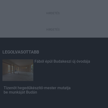
HIRDETÉS
HIRDETÉS
LEGOLVASOTTABB
Fából épül Budakeszi új óvodája
Tizenöt hegedűkészítő-mester mutatja
be munkáját Budán