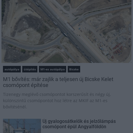
autópálya
útépítés
M1-es autópálya
Bicske
M1 bővítés: már zajlik a teljesen új Bicske Kelet
csomópont építése
Tizenegy meglévő csomópontot korszerűsít és négy új,
különszintű csomópontot hoz létre az MKIF az M1-es
bővítésénél.
Új gyalogosátkelők és jelzőlámpás
csomópont épül Angyalföldön