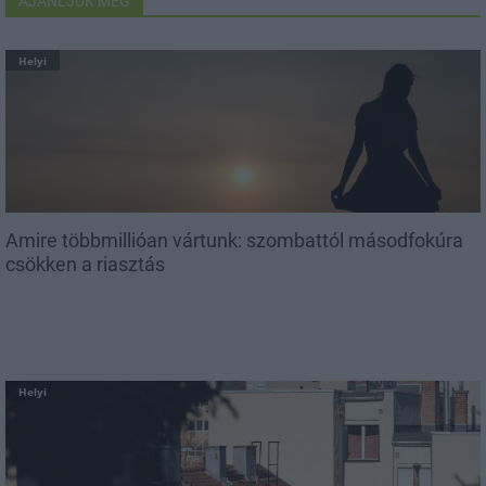
AJÁNLJUK MÉG
Helyi
Amire többmillióan vártunk: szombattól másodfokúra
csökken a riasztás
Helyi