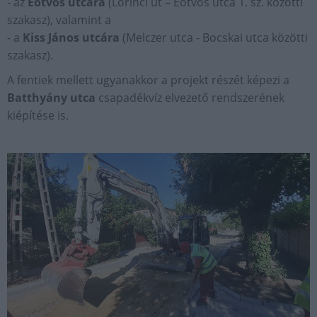
- az
Eötvös utcára
(Lőrinci út – Eötvös utca 1. sz. közötti
szakasz), valamint a
- a
Kiss János utcára
(Melczer utca - Bocskai utca közötti
szakasz).
A fentiek mellett ugyanakkor a projekt részét képezi a
Batthyány utca
csapadékvíz elvezető rendszerének
kiépítése is.