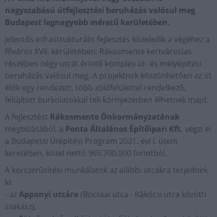
nagyszabású útfejlesztési beruházás valósul meg
Budapest legnagyobb méretű kerületében.
Jelentős infrastrukturális fejlesztés közeledik a végéhez a
főváros XVII. kerületében: Rákosmente kertvárosias
részében négy utcát érintő komplex út- és mélyépítési
beruházás valósul meg. A projektnek köszönhetően az itt
élők egy rendezett, több zöldfelülettel rendelkező,
felújított burkolatokkal teli környezetben élhetnek majd.
A fejlesztést
Rákosmente Önkormányzatának
megbízásából, a
Penta Általános Építőipari Kft.
végzi el
a Budapesti Útépítési Program 2021. évi I. ütem
keretében, közel nettó 965.700.000 forintból.
A korszerűsítési munkálatok az alábbi utcákra terjednek
ki:
- az
Apponyi utcára
(Bocskai utca - Rákóczi utca közötti
szakasz),