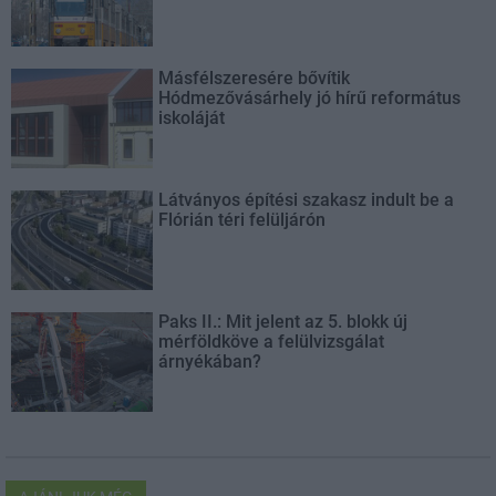
Másfélszeresére bővítik
Hódmezővásárhely jó hírű református
iskoláját
Látványos építési szakasz indult be a
Flórián téri felüljárón
Paks II.: Mit jelent az 5. blokk új
mérföldköve a felülvizsgálat
árnyékában?