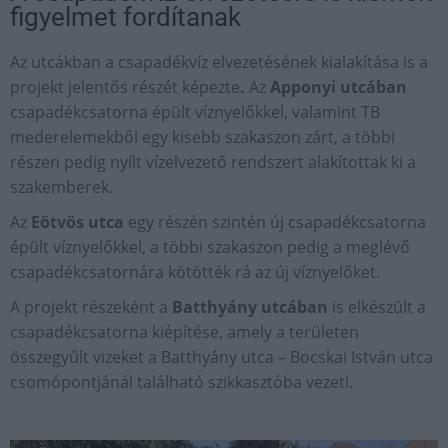
figyelmet fordítanak
Az utcákban a csapadékvíz elvezetésének kialakítása is a
projekt jelentős részét képezte
.
Az
Apponyi utcában
csapadékcsatorna épült víznyelőkkel, valamint TB
mederelemekből egy kisebb szakaszon zárt, a többi
részen pedig nyílt vízelvezető rendszert alakítottak ki a
szakemberek.
Az
Eötvös utca
egy részén szintén új csapadékcsatorna
épült víznyelőkkel, a többi szakaszon pedig a meglévő
csapadékcsatornára kötötték rá az új víznyelőket.
A projekt részeként a
Batthyány utcában
is elkészült a
csapadékcsatorna kiépítése, amely a területen
összegyűlt vizeket a Batthyány utca – Bocskai István utca
csomópontjánál található szikkasztóba vezeti.