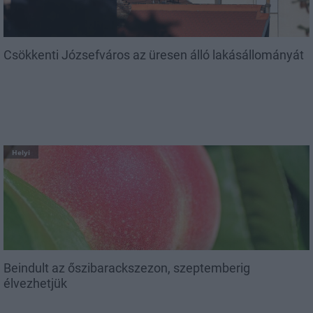
Csökkenti Józsefváros az üresen álló lakásállományát
Helyi
Beindult az őszibarackszezon, szeptemberig
élvezhetjük