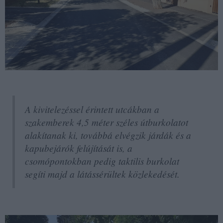
A kivitelezéssel érintett utcákban a
szakemberek 4,5 méter széles útburkolatot
alakítanak ki, továbbá elvégzik járdák és a
kapubejárók felújítását is, a
csomópontokban pedig taktilis burkolat
segíti majd a látássérültek közlekedését.