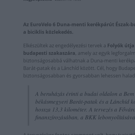
Az EuroVelo 6 Duna-menti kerékpárút Észak-bu
a biciklis közlekedés.
Elkészültek az engedélyezési tervek a
Folyók útja
budapesti szakaszára
, amely az egyik legforgal
biztonságosabbá válhatnak a Duna-menti kerékpárút 
Barát-patak és a Lánchíd között. Cél, hogy Buda
biztonságosabban és gyorsabban lehessen haladn
A beruházás érinti a budai oldalon a Bem 
békásmegyeri Barát-patak és a Lánchíd köz
hossza 13,3 kilométer. A tervezés a Fővá
finanszírozásában, a BKK lebonyolításáva
A tervezéskor fontos szempont volt, hogy turiszti