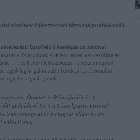
dai részének fejlesztésével biztonságosabbá válik
 elnevezésű EuroVelo 6 kerékpáros útvonal
masabb a fővárosban. A fejlesztéssel korszerűbbé és
I., II. és III. kerületi szakaszai, a békásmegyeri
pest egyik legforgalmasabb kerékpáros útvonalán
i, ügyelve a gyalogosokra.
rakpartot, Óbudát és Rómaifürdőt is. A
ött átalakítani tervezett kerékpáros útvonal
rosi Önkormányzat és a magyar állam közös
l valósul meg.
kai, rekreációs és napi közlekedési célra egyaránt