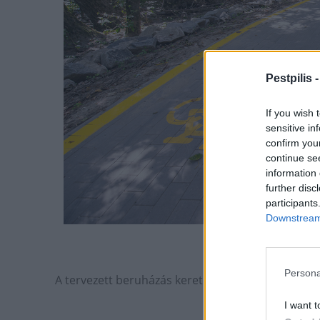
Pestpilis 
If you wish 
sensitive in
confirm you
continue se
information 
further disc
participants
Downstream 
Illusztráció: Nag
Persona
A tervezett beruházás keretein belül
I want t