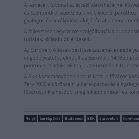
A tervezett útvonal az északi városhatárnál közv
és Szentendre közötti EuroVelo 6 kerékpárúthoz, 
gyalogos és kerékpáros aluljárón át a Duna-menti 
A fejlesztések egyszerre szolgálhatják a budapest
turisták, kirándulók érdekeit.
Az EuroVelo 6 észak-pesti szakaszának engedélyez
engedélyeztetés elindult az EuroVelo 14 (Budapes
ponton is csatlakozik majd az EuroVelo 6 Duname
A BKK közleményében arra is kitér: a főváros közle
Terv 2030 a közösségi, a kerékpáros- és a gyalogo
fővárosunk élhetőbb, még inkább ember- és körn
Helyi
kerékpárút
Budapest
BKK
Eurovelo 6
kerékpár