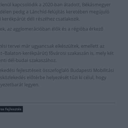
etlenül kapcsolódik a 2020-ban átadott, Békásmegyer
délen pedig a Lánchíd-felújítás keretében megújuló
kerékpárút déli részéhez csatlakozik.
iek, az agglomerációban élők és a régióba érkező
ési tervei már ugyancsak elkészültek, emellett az
t–Balaton-kerékpárút) fővárosi szakaszán is, mely két
nti dél-budai szakaszához.
kedési fejlesztéseit összefoglaló Budapesti Mobilitási
sközlekedés előtérbe helyezését tűzi ki célul, hogy
yezetbarát legyen.
os fejlesztés