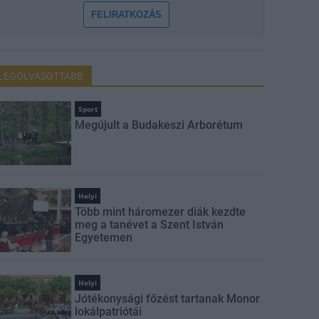
FELIRATKOZÁS
LEGOLVASOTTABB
Sport
Megújult a Budakeszi Arborétum
Helyi
Több mint háromezer diák kezdte
meg a tanévet a Szent István
Egyetemen
Helyi
Jótékonysági főzést tartanak Monor
lokálpatriótái