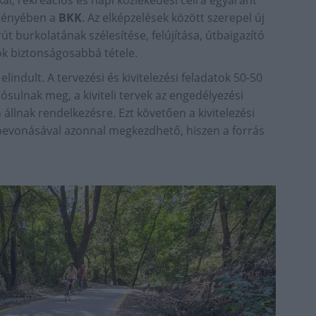
eményében a
BKK
. Az elképzelések között szerepel új
t burkolatának szélesítése, felújítása, útbaigazító
ok biztonságosabbá tétele.
indult. A tervezési és kivitelezési feladatok 50-50
ósulnak meg, a kiviteli tervek az engedélyezési
 állnak rendelkezésre. Ezt követően a kivitelezési
 bevonásával azonnal megkezdhető, hiszen a forrás