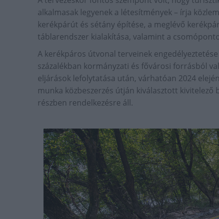
alkalmasak legyenek a létesítmények – írja közl
kerékpárút és sétány építése, a meglévő kerékpárú
táblarendszer kialakítása, valamint a csomópont
A kerékpáros útvonal terveinek engedélyeztetése el
százalékban kormányzati és fővárosi forrásból val
eljárások lefolytatása után, várhatóan 2024 elején
munka közbeszerzés útján kiválasztott kivitelező
részben rendelkezésre áll.