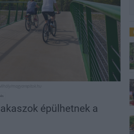
y Mihály/magyarepitok.hu
tés
zakaszok épülhetnek a