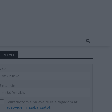
HÍRLEVÉL
Név
E-mail cím
Feliratkozom a hírlevélre és elfogadom az
adatvédelmi szabályzatot!