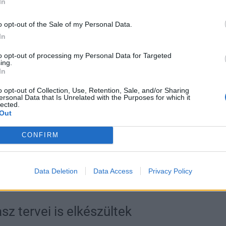
In
 rendezetlen területen kerékpáros-pihenő épül;
 közelébe kerül a Duna-menti kerékpáros útvonal;
o opt-out of the Sale of my Personal Data.
gázgyári terület mentén, a Hamvas Béla sétány
In
utat alakítanak ki;
to opt-out of processing my Personal Data for Targeted
 is közvetlenül a Duna mellett épül kerékpárút,
ing.
 lesz kiépítve;
In
l megtervezett környezetben kerékpáros-pihenőt
o opt-out of Collection, Use, Retention, Sale, and/or Sharing
ersonal Data that Is Unrelated with the Purposes for which it
lected.
 szintén átépül, ezzel javítva a beláthatóságot, így
Out
árút szélesítése érdekében – a közvilágítási
CONFIRM
 szakaszon felújítják és kiszélesítik a kerékpárutat,
ítik, hogy biztonságosabban lehessen kerékpározni.
Data Deletion
Data Access
Privacy Policy
z tervei is elkészültek