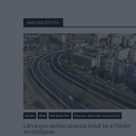
MAGYAR ÉPÍTŐK
Útépítés
HE-DO
BKK
KM Építő Kft.
Főmterv Mérnöki Tervező Zrt.
Látványos építési szakasz indult be a Flórián
téri felüljárón