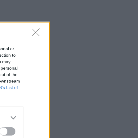
sonal or
ection to
ou may
 personal
out of the
 downstream
B’s List of