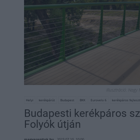
Illusztráció: Nag
Helyi
kerékpárút
Budapest
BKK
Eurovelo 6
kerékpáros fejlesz
Budapesti kerékpáros s
Folyók útján
magyarepitok.hu
2023.07.10. 10:00