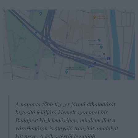
A naponta több tízezer jármű áthaladását
biztosító felüljáró kiemelt szereppel bír
Budapest közlekedésében, mindemellett a
városhatáron is átnyúló tranzitútvonalakat
köt össze. A fejlesztésről legutóbb