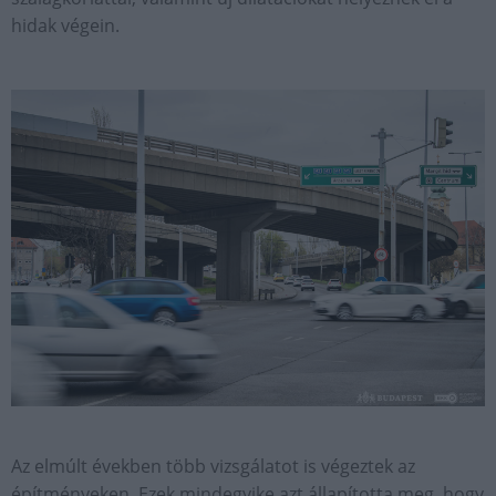
hidak végein.
Az elmúlt években több vizsgálatot is végeztek az
építményeken. Ezek mindegyike azt állapította meg, hogy