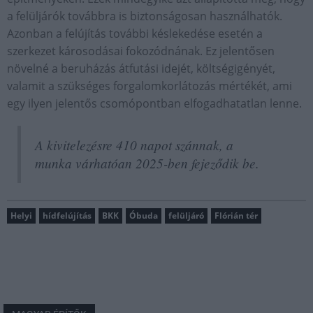
a felüljárók továbbra is biztonságosan használhatók.
Azonban a felújítás további késlekedése esetén a
szerkezet károsodásai fokozódnának. Ez jelentősen
növelné a beruházás átfutási idejét, költségigényét,
valamit a szükséges forgalomkorlátozás mértékét, ami
egy ilyen jelentős csomópontban elfogadhatatlan lenne.
A kivitelezésre 410 napot szánnak, a
munka várhatóan 2025-ben fejeződik be.
Helyi
hídfelújítás
BKK
Óbuda
felüljáró
Flórián tér