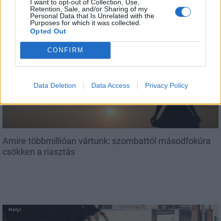
I want to opt-out of Collection, Use,
Retention, Sale, and/or Sharing of my
Personal Data that Is Unrelated with the
Purposes for which it was collected.
Opted Out
AJÁNLJUK MÉG
CONFIRM
Helyi
Data Deletion
Data Access
Privacy Policy
Amire többmillióan vártunk: szombattól másodfokúra
csökken a riasztás
Helyi