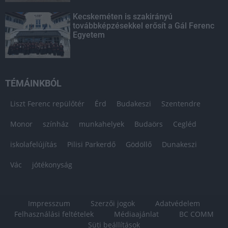
Kecskeméten is szakirányú
továbbképzésekkel erősít a Gál Ferenc
Egyetem
TÉMÁINKBÓL
Liszt Ferenc repülőtér
Érd
Budakeszi
Szentendre
Monor
színház
munkahelyek
Budaörs
Cegléd
iskolafelújítás
Pilisi Parkerdő
Gödöllő
Dunakeszi
Vác
jótékonyság
Impresszum
Szerzői jogok
Adatvédelem
Felhasználási feltételek
Médiaajánlat
BC COMM
Süti beállítások