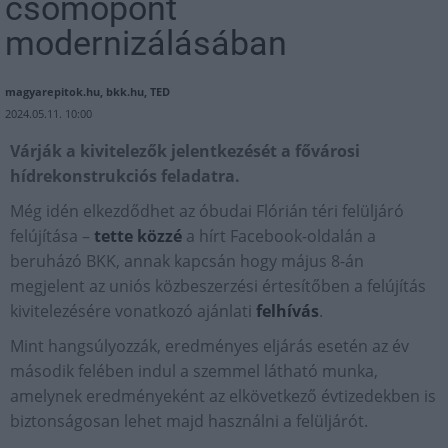
csomópont
modernizálásában
magyarepitok.hu, bkk.hu, TED
2024.05.11. 10:00
Várják a kivitelezők jelentkezését a fővárosi
hídrekonstrukciós feladatra.
Még idén elkezdődhet az óbudai Flórián téri felüljáró
felújítása –
tette közzé
a hírt Facebook-oldalán a
beruházó BKK, annak kapcsán hogy május 8-án
megjelent az uniós közbeszerzési értesítőben a felújítás
kivitelezésére vonatkozó ajánlati
felhívás
.
Mint hangsúlyozzák, eredményes eljárás esetén az év
második felében indul a szemmel látható munka,
amelynek eredményeként az elkövetkező évtizedekben is
biztonságosan lehet majd használni a felüljárót.