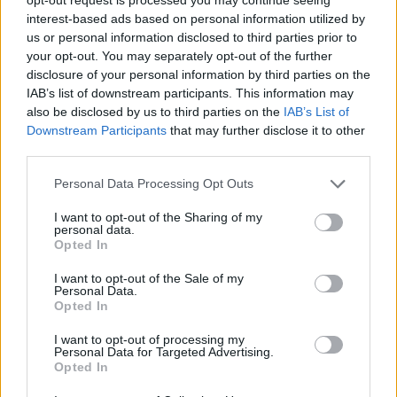
interest-based ads based on personal information utilized by
Új vízáteresztő burkolatú parkolók
épülnek Zuglóban – helyben tartják a
us or personal information disclosed to third parties prior to
csapadékvizet
your opt-out. You may separately opt-out of the further
disclosure of your personal information by third parties on the
IAB’s list of downstream participants. This information may
also be disclosed by us to third parties on the
IAB’s List of
Nem az üres, hanem az okosan működő
Downstream Participants
that may further disclose it to other
épület energiatakarékos
third parties.
Personal Data Processing Opt Outs
Újragondolják Lipótváros rejtett, zöld
I want to opt-out of the Sharing of my
personal data.
parkját
Opted In
I want to opt-out of the Sale of my
Personal Data.
Opted In
Történelmi táj, amelynek minden köve
mesél – megújul a tatai Angolkert
I want to opt-out of processing my
Personal Data for Targeted Advertising.
Opted In