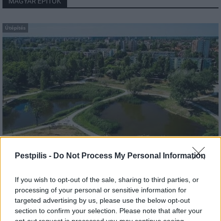
MAGYAR ÉPÍTŐK
Útépítés
Pestpilis -
Do Not Process My Personal Information
útfelújítás
Pestszentlőrinc
XVIII. kerület
Profunda Bau
Szinte teljes hosszában megújítják a Lakatos úti
If you wish to opt-out of the sale, sharing to third parties, or
lakótelep legfontosabb utcáját
processing of your personal or sensitive information for
Pestszentlőrinc egyik első lakótelepén kanyarog a Dolgozó utca,
targeted advertising by us, please use the below opt-out
amelynek komplex burkolatmegújításáért felel a Profunda Bau.
section to confirm your selection. Please note that after your
opt-out request is processed you may continue seeing