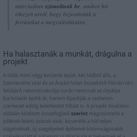
márciusban
számoltunk be
, amikor hír
étkezett arról, hogy biztosították a
forrásokat a megvalósítására.
Ha halasztanák a munkát, drágulna a
projekt
A több mint négy évtizede épült, két hídból álló, a
Szentendrei utat és az Árpád hidat összekötő Flórián téri
felüljáró rekonstrukciója során nemcsak az útpálya
burkolatát építik át, hanem kijavítják a vasbeton
szerkezet eddig keletkezett hibáit is. A projekt hivatalos
oldalán közétett összefoglaló
szerint
megszüntetik a
pillérek feletti ázások okát, kicserélik a híd teljes
szigetelését, új szegélyeket építenek biztonságosabb
szalagkorláttal, valamint új dilatációkat helyeznek el a