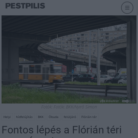
Fotók: Fotók: BKK/Nyirő Simon
Helyi
hídfelújítás
BKK
Óbuda
felüljáró
Flórián tér
Fontos lépés a Flórián téri