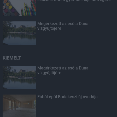
Megérkezett az eső a Duna
vízgyűjtőjére
KIEMELT
Megérkezett az eső a Duna
vízgyűjtőjére
Fából épül Budakeszi új óvodája