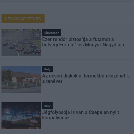
LEGOLVASOTTABB
Fókuszban
Ezer rendőr biztosítja a futamot a
hétvégi Forma 1-es Magyar Nagydíjon
Helyi
Az ecseri diákok új termekben kezdhetik
a tanévet
Helyi
Jégfolyosója is van a Csepelen nyílt
koripályának