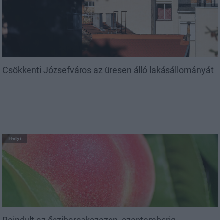
Csökkenti Józsefváros az üresen álló lakásállományát
Helyi
Beindult az őszibarackszezon, szeptemberig