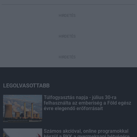
HIRDETÉS
HIRDETÉS
HIRDETÉS
LEGOLVASOTTABB
Túlfogyasztás napja - július 30-ra
felhasználta az emberiség a Föld egész
évre elegendő erőforrásait
Számos akcióval, online programokkal
készül a BKK a gyermeknapi hétvégére