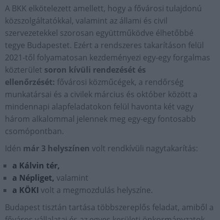
A BKK elkötelezett amellett, hogy a fővárosi tulajdonú
közszolgáltatókkal, valamint az állami és civil
szervezetekkel szorosan együttműködve élhetőbbé
tegye Budapestet. Ezért a rendszeres takarításon felül
2021-től folyamatosan kezdeményezi egy-egy forgalmas
közterület
soron kívüli rendezését és
ellenőrzését:
fővárosi közműcégek, a rendőrség
munkatársai és a civilek március és október között a
mindennapi alapfeladatokon felül havonta két vagy
három alkalommal jelennek meg egy-egy fontosabb
csomópontban.
Idén
már 3 helyszínen
volt rendkívüli nagytakarítás:
a Kálvin tér,
a Népliget,
valamint
a KÖKI
volt a megmozdulás helyszíne.
Budapest tisztán tartása többszereplős feladat, amiből a
főváros vállalatai és az egyes kerületi önkormányzatok