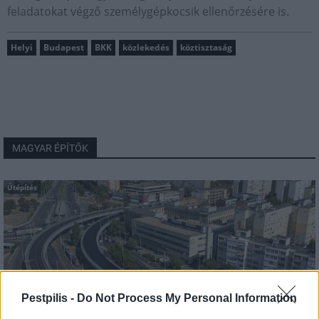
feladatokat végző személygépkocsik ellenőrzésére is.
Helyi
Budapest
BKK
közlekedés
köztisztaság
MAGYAR ÉPÍTŐK
Útépítés
Pestpilis -
Do Not Process My Personal Information