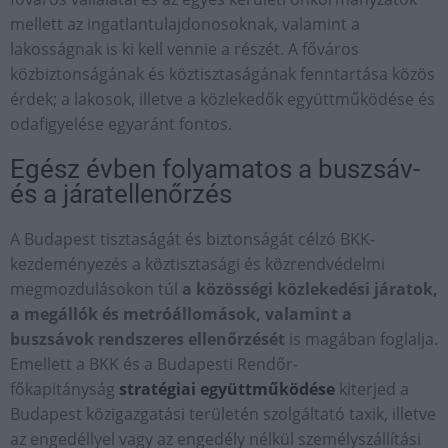
mellett az ingatlantulajdonosoknak, valamint a
lakosságnak is ki kell vennie a részét. A főváros
közbiztonságának és köztisztaságának fenntartása közös
érdek; a lakosok, illetve a közlekedők együttműködése és
odafigyelése egyaránt fontos.
Egész évben folyamatos a buszsáv-
és a járatellenőrzés
A Budapest tisztaságát és biztonságát célzó BKK-
kezdeményezés a köztisztasági és közrendvédelmi
megmozdulásokon túl
a közösségi közlekedési járatok,
a megállók és metróállomások, valamint a
buszsávok rendszeres ellenőrzését
is magában foglalja.
Emellett a BKK és a Budapesti Rendőr-
főkapitányság
stratégiai együttműködése
kiterjed a
Budapest közigazgatási területén szolgáltató taxik, illetve
az engedéllyel vagy az engedély nélkül személyszállítási