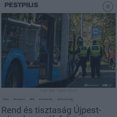
Fotó: BKK / Nyirő Simon
Helyi
Budapest
BKK
közlekedés
köztisztaság
Rend és tisztaság Újpest-