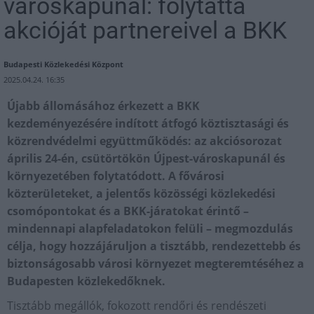
városkapunál: folytatta
akcióját partnereivel a BKK
Budapesti Közlekedési Központ
2025.04.24. 16:35
Újabb állomásához érkezett a BKK
kezdeményezésére indított átfogó köztisztasági és
közrendvédelmi együttműködés: az akciósorozat
április 24-én, csütörtökön Újpest-városkapunál és
környezetében folytatódott. A fővárosi
közterületeket, a jelentős közösségi közlekedési
csomópontokat és a BKK-járatokat érintő –
mindennapi alapfeladatokon felüli – megmozdulás
célja, hogy hozzájáruljon a tisztább, rendezettebb és
biztonságosabb városi környezet megteremtéséhez a
Budapesten közlekedőknek.
Tisztább megállók, fokozott rendőri és rendészeti