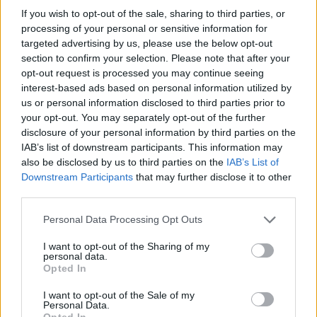
If you wish to opt-out of the sale, sharing to third parties, or
processing of your personal or sensitive information for
targeted advertising by us, please use the below opt-out
HE-DO
BKK
KM Építő Kft.
Főmterv Mérnöki Tervező Zrt.
section to confirm your selection. Please note that after your
opt-out request is processed you may continue seeing
Látványos építési szakasz indult be a Flórián téri
interest-based ads based on personal information utilized by
felüljárón
us or personal information disclosed to third parties prior to
A tartós nyári hőség jelentős kihívás elé állítja a KM Építőt,
your opt-out. You may separately opt-out of the further
ennek ellenére folyamatosan halad az aszfaltozás.
disclosure of your personal information by third parties on the
IAB’s list of downstream participants. This information may
also be disclosed by us to third parties on the
IAB’s List of
Paks II.: Mit jelent az 5. blokk új
mérföldköve a felülvizsgálat
Downstream Participants
that may further disclose it to other
árnyékában?
third parties.
Personal Data Processing Opt Outs
Elkészült a Liszt Ferenc repülőtér
I want to opt-out of the Sharing of my
közelében lévő logisztikai bázis út- és
personal data.
közműhálózatának fejlesztése
Opted In
I want to opt-out of the Sale of my
Personal Data.
Opted In