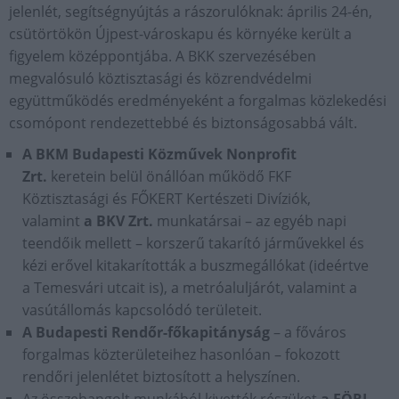
jelenlét, segítségnyújtás a rászorulóknak: április 24-én,
csütörtökön Újpest-városkapu és környéke került a
figyelem középpontjába. A BKK szervezésében
megvalósuló köztisztasági és közrendvédelmi
együttműködés eredményeként a forgalmas közlekedési
csomópont rendezettebbé és biztonságosabbá vált.
A BKM Budapesti Közművek Nonprofit
Zrt.
keretein belül önállóan működő FKF
Köztisztasági és FŐKERT Kertészeti Divíziók,
valamint
a BKV Zrt.
munkatársai – az egyéb napi
teendőik mellett – korszerű takarító járművekkel és
kézi erővel kitakarították a buszmegállókat (ideértve
a Temesvári utcait is), a metróaluljárót, valamint a
vasútállomás kapcsolódó területeit.
A Budapesti Rendőr-főkapitányság
– a főváros
forgalmas közterületeihez hasonlóan – fokozott
rendőri jelenlétet biztosított a helyszínen.