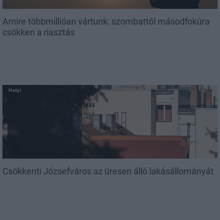
Amire többmillióan vártunk: szombattól másodfokúra
csökken a riasztás
Helyi
Csökkenti Józsefváros az üresen álló lakásállományát