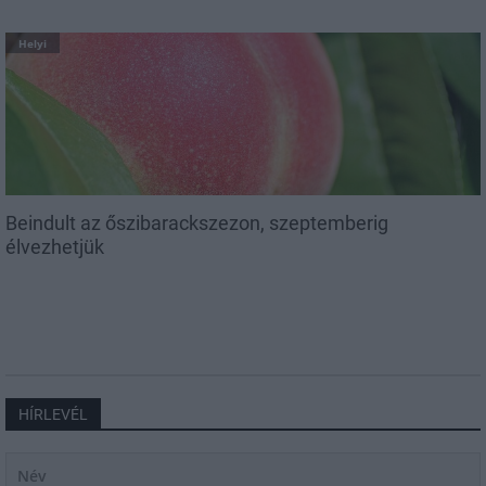
Helyi
Beindult az őszibarackszezon, szeptemberig
élvezhetjük
HÍRLEVÉL
Név