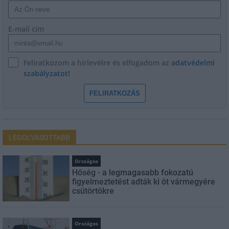
E-mail cím
Feliratkozom a hírlevélre és elfogadom az
adatvédelmi
szabályzatot!
FELIRATKOZÁS
LEGOLVASOTTABB
Országos
Hőség - a legmagasabb fokozatú
figyelmeztetést adták ki öt vármegyére
csütörtökre
Országos