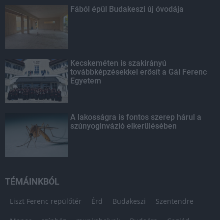
Fából épül Budakeszi új óvodája
Kecskeméten is szakirányú
továbbképzésekkel erősít a Gál Ferenc
Egyetem
A lakosságra is fontos szerep hárul a
szúnyoginvázió elkerülésében
TÉMÁINKBÓL
Liszt Ferenc repülőtér
Érd
Budakeszi
Szentendre