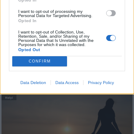
Látlelet a hazai víziközművekről?
Egyetlen, fél évszázados vezetéken
múlt Bicske vízellátása
I want to opt-out of processing my
Personal Data for Targeted Advertising.
Opted In
I want to opt-out of Collection, Use,
Épített öröksége megújításával is készül
Retention, Sale, and/or Sharing of my
Mohács a csata ötszázadik
Personal Data that Is Unrelated with the
évfordulójára
Purposes for which it was collected.
Opted Out
CONFIRM
AJÁNLJUK MÉG
Data Deletion
Data Access
Privacy Policy
Helyi