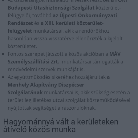
Az összehangolt munkából kivették részüket
a FÖRI
Budapesti Utasbiztonsági Szolgálat
közterület-
felügyelői, továbbá
az Újpesti Önkormányzati
Rendészet
és
a XIII. kerületi közterület-
felügyelet
munkatársai, akik a rendőrökhöz
hasonlóan vissza-visszatérve ellenőrizték a kijelölt
közterületet.
Fontos szerepet játszott a közös akcióban a
MÁV
Személyszállítási Zrt.
: munkatársai támogatták a
rendvédelmi szervek munkáját is.
Az együttműködés sikeréhez hozzájárultak
a
Menhely Alapítvány Diszpécser
Szolgálatának
munkatársai is, akik szükség esetén a
területileg illetékes utcai szolgálat közreműködésével
nyújtottak segítséget a rászorulóknak.
Hagyománnyá vált a kerületeken
átívelő közös munka