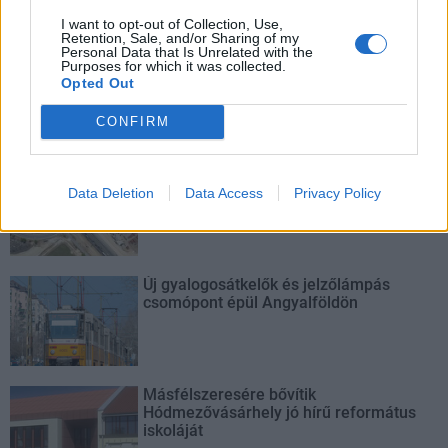
középpontba.
I want to opt-out of Collection, Use,
Retention, Sale, and/or Sharing of my
Personal Data that Is Unrelated with the
Történelmi táj, amelynek minden köve
Purposes for which it was collected.
mesél – megújul a tatai Angolkert
Opted Out
CONFIRM
M1 bővítés: már zajlik a teljesen új
Bicske Kelet csomópont építése
Data Deletion
Data Access
Privacy Policy
Új gyalogosátkelők és jelzőlámpás
csomópont épül Angyalföldön
Másfélszeresére bővítik
Hódmezővásárhely jó hírű református
iskoláját