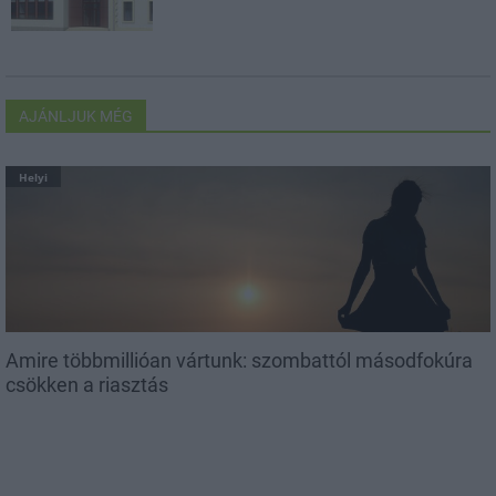
AJÁNLJUK MÉG
Helyi
Amire többmillióan vártunk: szombattól másodfokúra
csökken a riasztás