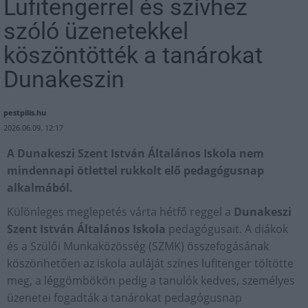
Lufitengerrel és szívhez
szóló üzenetekkel
köszöntötték a tanárokat
Dunakeszin
pestpilis.hu
2026.06.09. 12:17
A Dunakeszi Szent István Általános Iskola nem
mindennapi ötlettel rukkolt elő pedagógusnap
alkalmából.
Különleges meglepetés várta hétfő reggel a
Dunakeszi
Szent István Általános Iskola
pedagógusait. A diákok
és a Szülői Munkaközösség (SZMK) összefogásának
köszönhetően az iskola auláját színes lufitenger töltötte
meg, a léggömbökön pedig a tanulók kedves, személyes
üzenetei fogadták a tanárokat pedagógusnap