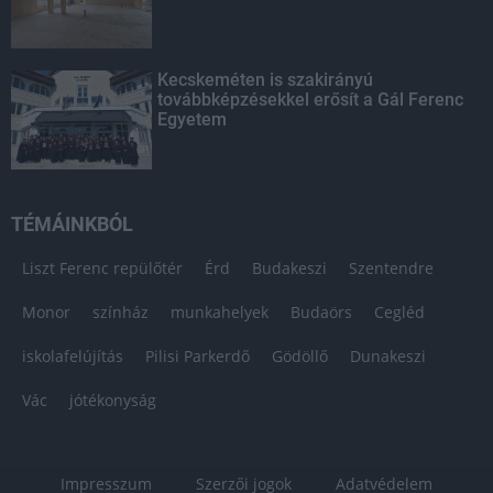
Kecskeméten is szakirányú
továbbképzésekkel erősít a Gál Ferenc
Egyetem
TÉMÁINKBÓL
Liszt Ferenc repülőtér
Érd
Budakeszi
Szentendre
Monor
színház
munkahelyek
Budaörs
Cegléd
iskolafelújítás
Pilisi Parkerdő
Gödöllő
Dunakeszi
Vác
jótékonyság
Impresszum
Szerzői jogok
Adatvédelem