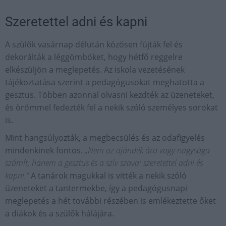
Szeretettel adni és kapni
A szülők vasárnap délután közösen fújták fel és
dekorálták a léggömböket, hogy hétfő reggelre
elkészüljön a meglepetés. Az iskola vezetésének
tájékoztatása szerint a pedagógusokat meghatotta a
gesztus. Többen azonnal olvasni kezdték az üzeneteket,
és örömmel fedezték fel a nekik szóló személyes sorokat
is.
Mint hangsúlyozták, a megbecsülés és az odafigyelés
mindenkinek fontos.
„Nem az ajándék ára vagy nagysága
számít, hanem a gesztus és a szív szava: szeretettel adni és
kapni.”
A tanárok magukkal is vitték a nekik szóló
üzeneteket a tantermekbe, így a pedagógusnapi
meglepetés a hét további részében is emlékeztette őket
a diákok és a szülők hálájára.