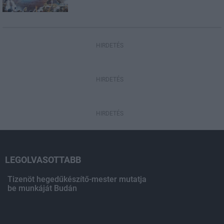
HIRDETÉS
HIRDETÉS
HIRDETÉS
LEGOLVASOTTABB
Tizenöt hegedűkészítő-mester mutatja
be munkáját Budán