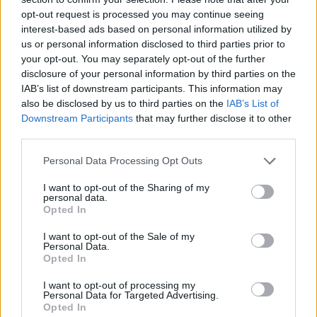
MAGYAR ÉPÍTŐK
opt-out request is processed you may continue seeing
interest-based ads based on personal information utilized by
us or personal information disclosed to third parties prior to
Mi épül?
your opt-out. You may separately opt-out of the further
disclosure of your personal information by third parties on the
IAB’s list of downstream participants. This information may
also be disclosed by us to third parties on the
IAB’s List of
Downstream Participants
that may further disclose it to other
third parties.
Personal Data Processing Opt Outs
I want to opt-out of the Sharing of my
personal data.
Opted In
Belváros-Lipótváros
játszótér
I want to opt-out of the Sale of my
Personal Data.
Város-Teampannon Kereskedelmi és Szolgáltató Kft.
parkfelújítás
Opted In
Újragondolják Lipótváros rejtett, zöld parkját
I want to opt-out of processing my
Personal Data for Targeted Advertising.
Indulhat a Honvéd tér megújításának tervezése, ahol a
Opted In
klímatudatos gondolkodás és a helyi identitás erősítése kerül a