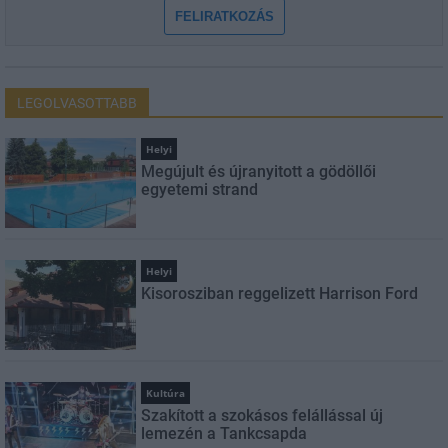
FELIRATKOZÁS
LEGOLVASOTTABB
Helyi
Megújult és újranyitott a gödöllői
egyetemi strand
Helyi
Kisorosziban reggelizett Harrison Ford
Kultúra
Szakított a szokásos felállással új
lemezén a Tankcsapda