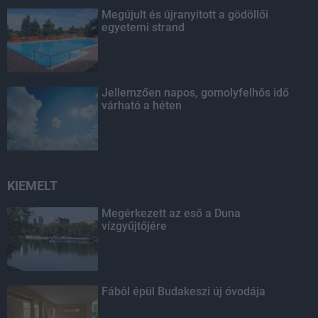
Megújult és újranyitott a gödöllői
egyetemi strand
Jellemzően napos, gomolyfelhős idő
várható a héten
KIEMELT
Megérkezett az eső a Duna
vízgyűjtőjére
Fából épül Budakeszi új óvodája