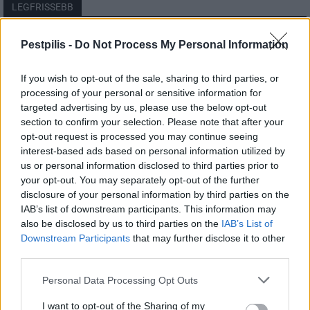
LEGFRISSEBB
Országos
Pestpilis -
Do Not Process My Personal Information
Megérkezett az eső a Duna vízgyűjtőjére
If you wish to opt-out of the sale, sharing to third parties, or
processing of your personal or sensitive information for
targeted advertising by us, please use the below opt-out
section to confirm your selection. Please note that after your
Helyi
opt-out request is processed you may continue seeing
Amire többmillióan vártunk: szombattól
másodfokúra csökken a riasztás
interest-based ads based on personal information utilized by
us or personal information disclosed to third parties prior to
your opt-out. You may separately opt-out of the further
disclosure of your personal information by third parties on the
Pest megye
IAB’s list of downstream participants. This information may
Fából épül Budakeszi új óvodája
also be disclosed by us to third parties on the
IAB’s List of
Downstream Participants
that may further disclose it to other
third parties.
Personal Data Processing Opt Outs
I want to opt-out of the Sharing of my
HIRDETÉS