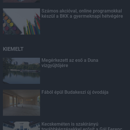
Számos akcióval, online programokkal
készül a BKK a gyermeknapi hétvégére
KIEMELT
Megérkezett az eső a Duna
vízgyűjtőjére
Fából épül Budakeszi új óvodája
Kecskeméten is szakirányú
továbbképzésekkel erősít a Gál Ferenc