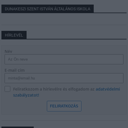
DUNAKESZI SZENT ISTVÁN ÁLTALÁNOS ISKOLA
HÍRLEVÉL
Név
E-mail cím
Feliratkozom a hírlevélre és elfogadom az
adatvédelmi
szabályzatot!
FELIRATKOZÁS