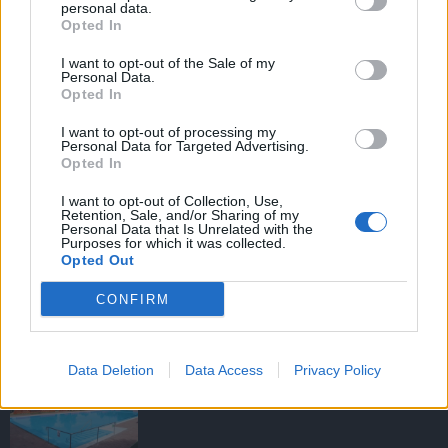
personal data.
Opted In
I want to opt-out of the Sale of my
HIRDETÉS
Personal Data.
Opted In
I want to opt-out of processing my
HIRDETÉS
Personal Data for Targeted Advertising.
Opted In
I want to opt-out of Collection, Use,
Retention, Sale, and/or Sharing of my
LEGOLVASOTTABB
Personal Data that Is Unrelated with the
Purposes for which it was collected.
Opted Out
Tizenöt hegedűkészítő-mester mutatja
be munkáját Budán
CONFIRM
Data Deletion
Data Access
Privacy Policy
Megújult és újranyitott a gödöllői
egyetemi strand