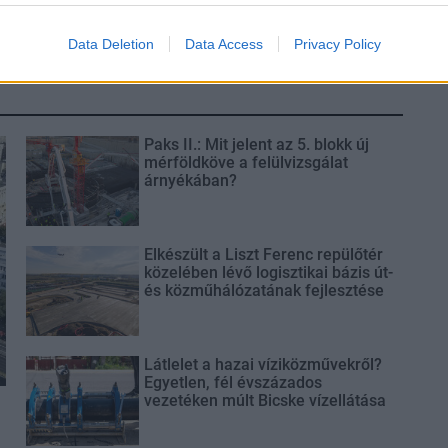
Data Deletion
Data Access
Privacy Policy
Paks II.: Mit jelent az 5. blokk új
mérföldköve a felülvizsgálat
árnyékában?
Elkészült a Liszt Ferenc repülőtér
közelében lévő logisztikai bázis út-
és közműhálózatának fejlesztése
Látlelet a hazai víziközművekről?
Egyetlen, fél évszázados
vezetéken múlt Bicske vízellátása