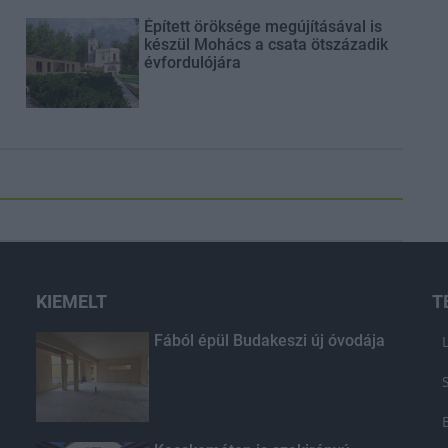
Épített öröksége megújításával is
készül Mohács a csata ötszázadik
évfordulójára
KIEMELT
T
Fából épül Budakeszi új óvodája