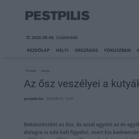
2026.08.06, Csütörtök
KEZDŐLAP
HELYI
ORSZÁGOS
FÓKUSZBAN
Kirakat
kutya
Az ősz veszélyei a kuty
pestpilis.hu
2018.09.13. 12:47
Beköszöntött az ősz, és ezzel együtt az év egy
dologra is oda kell figyelni, mert kis kedvencü