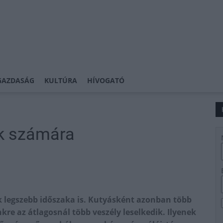
GAZDASÁG
KULTÚRA
HÍVOGATÓ
ák számára
ik legszebb időszaka is. Kutyásként azonban több
nkre az átlagosnál több veszély leselkedik. Ilyenek