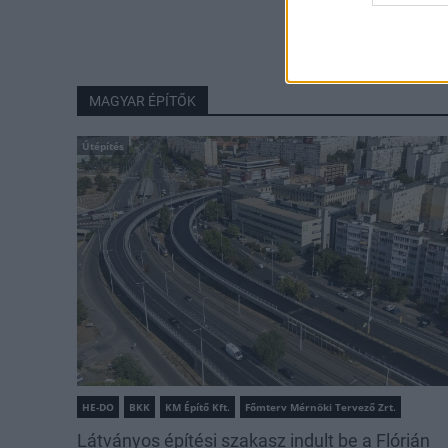
MAGYAR ÉPÍTŐK
Útépítés
HE-DO
BKK
KM Építő Kft.
Főmterv Mérnöki Tervező Zrt.
Látványos építési szakasz indult be a Flórián