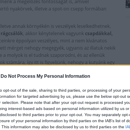
melnénk a megelőzés fontosságát is, amivel
irtó nyakörvek, illetve a spot-on csepp formában
lletve annak környékén is veszélyek leselkedhetnek.
a
rágcsálók
, akkor kénytelenek vagyunk
csapdákkal,
ceinkre éppolyan veszélyes, mint a nem kívánatos
zett mérget nehogy megegyék, ugyanis az illatuk nekik
e a molyok is el tudnak szaporodni, és az ellenük
k számára, így itt is figyeljünk, nehogy a kutyánk egy
kkal
is vigyázni kell, mert ez is már kis mennyiségben
-
Do Not Process My Personal Information
a baj, és kedvencünkön szokatlan tüneteket figyelünk
to opt-out of the sale, sharing to third parties, or processing of your per
uljunk állatorvoshoz, mert a mérgezések akár
formation for targeted advertising by us, please use the below opt-out s
ik a
leggyakoribb jelei
a gombák, mérgek illetve
r selection. Please note that after your opt-out request is processed y
eing interest-based ads based on personal information utilized by us or
disclosed to third parties prior to your opt-out. You may separately opt-
losure of your personal information by third parties on the IAB’s list of
. This information may also be disclosed by us to third parties on the
IA