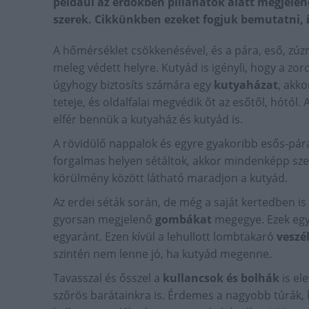
például az erdőkben pillanatok alatt megjele
szerek. Cikkünkben ezeket fogjuk bemutatni, í
A hőmérséklet csökkenésével, és a pára, eső, zú
meleg védett helyre. Kutyád is igényli, hogy a zo
úgyhogy biztosíts számára egy
kutyaházat
, akko
teteje, és oldalfalai megvédik őt az esőtől, hótó
elfér bennük a kutyaház és kutyád is.
A rövidülő nappalok és egyre gyakoribb esős-párá
forgalmas helyen sétáltok, akkor mindenképp sz
körülmény között látható maradjon a kutyád.
Az erdei séták során, de még a saját kertedben i
gyorsan megjelenő
gombákat
megegye. Ezek egy
egyaránt. Ezen kívül a lehullott lombtakaró
veszé
szintén nem lenne jó, ha kutyád megenne.
Tavasszal és ősszel a
kullancsok és bolhák
is el
szőrös barátainkra is. Érdemes a nagyobb túrák, k