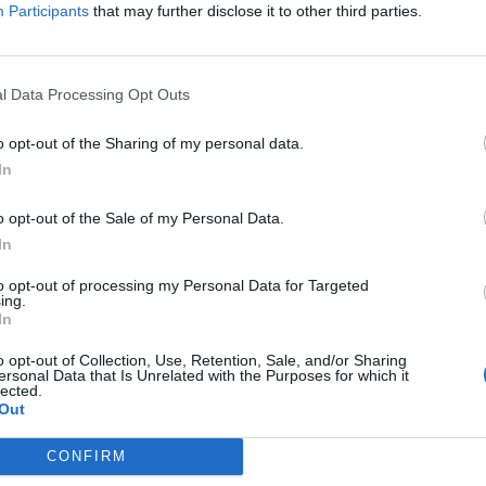
Participants
that may further disclose it to other third parties.
l Data Processing Opt Outs
o opt-out of the Sharing of my personal data.
In
o opt-out of the Sale of my Personal Data.
In
to opt-out of processing my Personal Data for Targeted
ing.
In
ek megelőzni a bajt, és így minden kutya és gazdi
o opt-out of Collection, Use, Retention, Sale, and/or Sharing
ersonal Data that Is Unrelated with the Purposes for which it
lected.
Out
CONFIRM