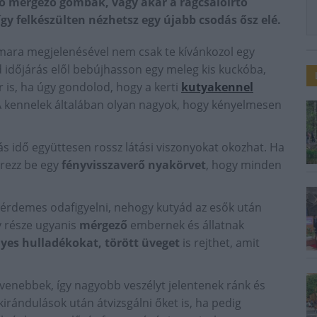
nő mérgező gombák, vagy akár a rágcsálóirtó
gy felkészülten nézhetsz egy újabb csodás ősz elé.
zmara megjelenésével nem csak te kívánkozol egy
rd időjárás elől bebújhasson egy meleg kis kuckóba,
r is, ha úgy gondolod, hogy a kerti
kutyakennel
l. A kennelek általában olyan nagyok, hogy kényelmesen
s idő együttesen rossz látási viszonyokat okozhat. Ha
erezz be egy
fényvisszaverő nyakörvet
, hogy minden
s érdemes odafigyelni, nehogy kutyád az esők után
 része ugyanis
mérgező
embernek és állatnak
lyes hulladékokat, törött üveget
is rejthet, amit
evenebbek, így nagyobb veszélyt jelentenek ránk és
irándulások után átvizsgálni őket is, ha pedig