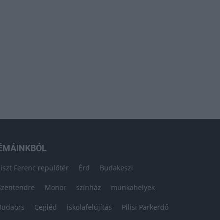
ÉMÁINKBÓL
Liszt Ferenc repülőtér
Érd
Budakeszi
Szentendre
Monor
színház
munkahelyek
Budaörs
Cegléd
iskolafelújítás
Pilisi Parkerdő