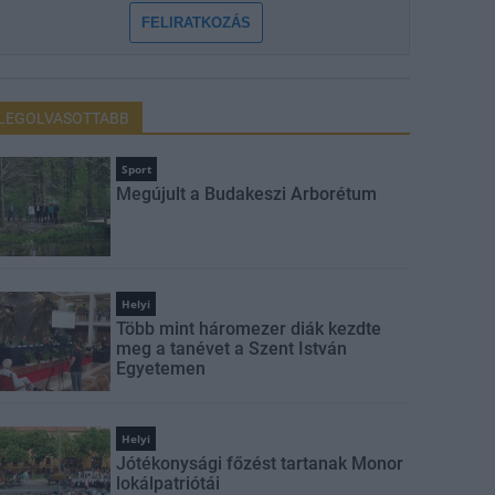
FELIRATKOZÁS
LEGOLVASOTTABB
Sport
Megújult a Budakeszi Arborétum
Helyi
Több mint háromezer diák kezdte
meg a tanévet a Szent István
Egyetemen
Helyi
Jótékonysági főzést tartanak Monor
lokálpatriótái