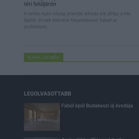
téri felüljárón
A tartós nyári hőség jelentős kihívás elé állítja a KM
Építőt, ennek ellenére folyamatosan halad az
aszfaltozás.
AJÁNLJUK MÉG
LEGOLVASOTTABB
Fából épül Budakeszi új óvodája