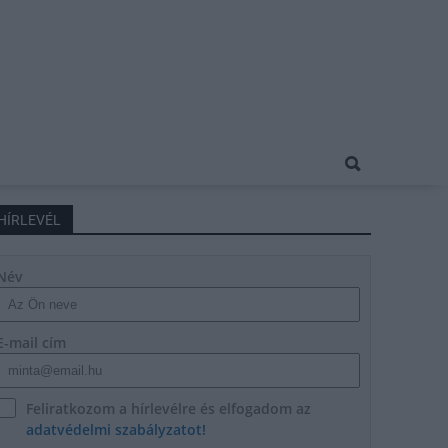
HÍRLEVÉL
Név
E-mail cím
Feliratkozom a hírlevélre és elfogadom az
adatvédelmi szabályzatot!