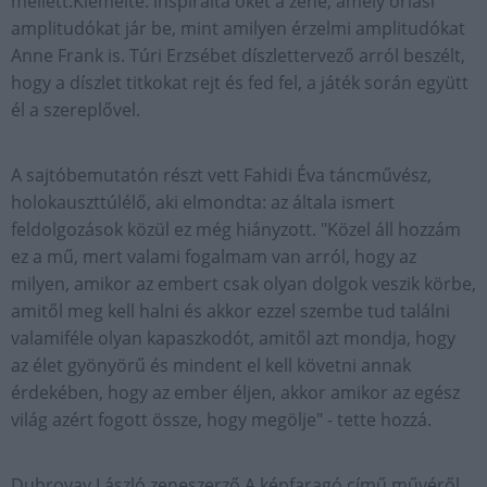
mellett.Kiemelte: inspirálta őket a zene, amely óriási
amplitudókat jár be, mint amilyen érzelmi amplitudókat
Anne Frank is. Túri Erzsébet díszlettervező arról beszélt,
hogy a díszlet titkokat rejt és fed fel, a játék során együtt
él a szereplővel.
A sajtóbemutatón részt vett Fahidi Éva táncművész,
holokauszttúlélő, aki elmondta: az általa ismert
feldolgozások közül ez még hiányzott. "Közel áll hozzám
ez a mű, mert valami fogalmam van arról, hogy az
milyen, amikor az embert csak olyan dolgok veszik körbe,
amitől meg kell halni és akkor ezzel szembe tud találni
valamiféle olyan kapaszkodót, amitől azt mondja, hogy
az élet gyönyörű és mindent el kell követni annak
érdekében, hogy az ember éljen, akkor amikor az egész
világ azért fogott össze, hogy megölje" - tette hozzá.
Dubrovay László zeneszerző A képfaragó című művéről