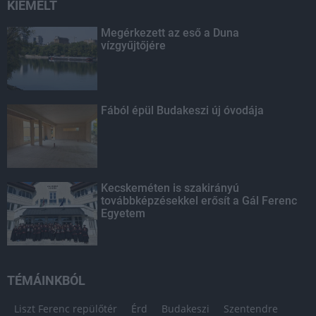
KIEMELT
Megérkezett az eső a Duna
vízgyűjtőjére
Fából épül Budakeszi új óvodája
Kecskeméten is szakirányú
továbbképzésekkel erősít a Gál Ferenc
Egyetem
TÉMÁINKBÓL
Liszt Ferenc repülőtér
Érd
Budakeszi
Szentendre