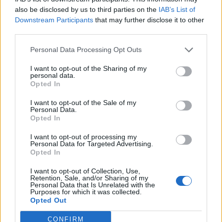
also be disclosed by us to third parties on the
IAB’s List of
Downstream Participants
that may further disclose it to other
third parties.
M1 bővítés: már zajlik a teljesen új
Bicske Kelet csomópont építése
Personal Data Processing Opt Outs
I want to opt-out of the Sharing of my
personal data.
Opted In
Új gyalogosátkelők és jelzőlámpás
I want to opt-out of the Sale of my
csomópont épül Angyalföldön
Personal Data.
Opted In
I want to opt-out of processing my
Personal Data for Targeted Advertising.
Másfélszeresére bővítik
Opted In
Hódmezővásárhely jó hírű református
iskoláját
I want to opt-out of Collection, Use,
Retention, Sale, and/or Sharing of my
Personal Data that Is Unrelated with the
Purposes for which it was collected.
Opted Out
CONFIRM