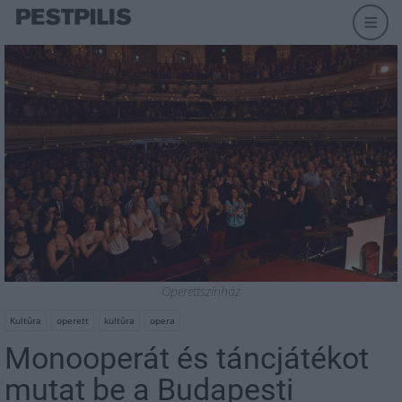
Operettszínház
Kultúra
operett
kultúra
opera
Monooperát és táncjátékot
mutat be a Budapesti