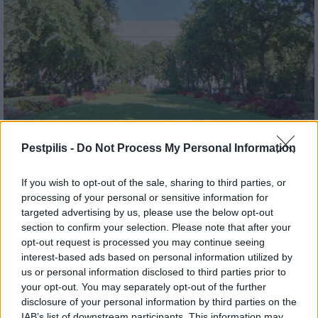
Pestpilis -
Do Not Process My Personal Information
Belváros-Lipótváros
játszótér
If you wish to opt-out of the sale, sharing to third parties, or
Város-Teampannon Kereskedelmi és Szolgáltató Kft.
parkfelújítás
processing of your personal or sensitive information for
Újragondolják Lipótváros rejtett, zöld parkját
targeted advertising by us, please use the below opt-out
section to confirm your selection. Please note that after your
Indulhat a Honvéd tér megújításának tervezése, ahol a
opt-out request is processed you may continue seeing
klímatudatos gondolkodás és a helyi identitás erősítése kerül a
interest-based ads based on personal information utilized by
középpontba.
us or personal information disclosed to third parties prior to
your opt-out. You may separately opt-out of the further
Történelmi táj, amelynek minden köve
disclosure of your personal information by third parties on the
mesél – megújul a tatai Angolkert
IAB’s list of downstream participants. This information may