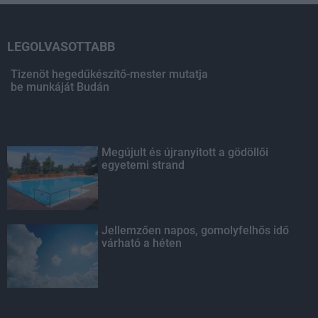
LEGOLVASOTTABB
Tizenöt hegedűkészítő-mester mutatja
be munkáját Budán
Megújult és újranyitott a gödöllői
egyetemi strand
Jellemzően napos, gomolyfelhős idő
várható a héten