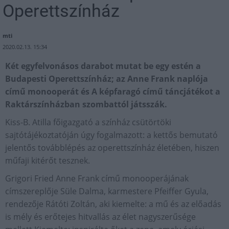
Operettszínház
mti
2020.02.13. 15:34
Két egyfelvonásos darabot mutat be egy estén a
Budapesti Operettszínház; az Anne Frank naplója
című monooperát és A képfaragó című táncjátékot a
Raktárszínházban szombattól játsszák.
Kiss-B. Atilla főigazgató a színház csütörtöki
sajtótájékoztatóján úgy fogalmazott: a kettős bemutató
jelentős továbblépés az operettszínház életében, hiszen
műfaji kitérőt tesznek.
Grigori Fried Anne Frank című monooperájának
címszereplője Süle Dalma, karmestere Pfeiffer Gyula,
rendezője Rátóti Zoltán, aki kiemelte: a mű és az előadás
is mély és erőtejes hitvallás az élet nagyszerűsége