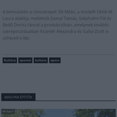
A bemutatón a címszerepet Sík Milán, a modellt Ottlik M.
Laura alakítja, mellettük Szanyi Tamás, Széphalmi Pál és
Bedő Dorisz táncol a produkcióban, amelynek további
szereposztásaiban Kozmér Alexandra és Gallai Zsolt is
színpadra lép.
Kultúra
operett
kultúra
opera
MAGYAR ÉPÍTŐK
Mi épül?