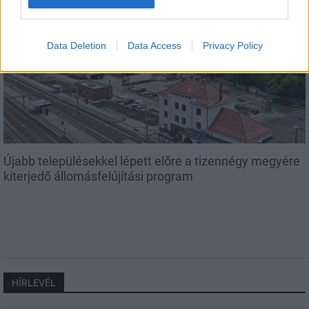
AJÁNLJUK MÉG
Data Deletion
Data Access
Privacy Policy
Országos
Újabb településekkel lépett előre a tizennégy megyére
kiterjedő állomásfelújítási program
HÍRLEVÉL