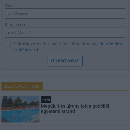
Név
E-mail cím
Feliratkozom a hírlevélre és elfogadom az
adatvédelmi
szabályzatot!
FELIRATKOZÁS
LEGOLVASOTTABB
Helyi
Megújult és újranyitott a gödöllői
egyetemi strand