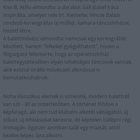
Kiss-B. Atilla elmondta: a darabot Gáli József írása
inspirálta, amelyet neki írt. Kiemelte: Vincze Balázs
rendező-koreográfus új műfajt, kamara-táncszínházat
hozott létre.
A balettművész elmondta: nemcsak egy koreográfiát
készített, hanem "lelkeket gyógyíthatott", hiszen a
főigazgató felismerte, hogy az operettszínház
balettegyüttesében olyan tehetséges táncosok vannak,
akik ezúttal önálló művészeti alkotással is
bemutatkozhatnak.
Noha klasszikus elemek is színesítik, modern balettról
van szó - áll az ismertetőben. A történet főhőse a
képfaragó, aki nem tud kilábalni alkotói válságából, új
stílust, új kihívásokat keresne, de képtelen túllépni régi
önmagán. Egyszer azonban talál egy múzsát, attól
kezdve képes újra alkotni.