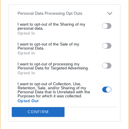
third parties.
Látványos építési szakasz indult be a
Personal Data Processing Opt Outs
Flórián téri felüljárón
I want to opt-out of the Sharing of my
personal data.
Opted In
I want to opt-out of the Sale of my
Personal Data.
Opted In
AJÁNLJUK MÉG
I want to opt-out of processing my
Personal Data for Targeted Advertising.
Országos
Opted In
I want to opt-out of Collection, Use,
Retention, Sale, and/or Sharing of my
Personal Data that Is Unrelated with the
Purposes for which it was collected.
Opted Out
CONFIRM
Megérkezett az eső a Duna vízgyűjtőjére