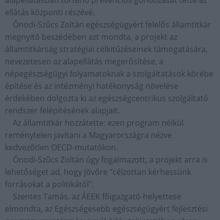
alapellátásban történő prevenciós gondozását tette az
ellátás központi részévé.
Ónodi-Szűcs Zoltán egészségügyért felelős államtitkár
megnyitó beszédében azt mondta, a projekt az
államtitkárság stratégiai célkitűzéseinek támogatására,
nevezetesen az alapellátás megerősítése, a
népegészségügyi folyamatoknak a szolgáltatások körébe
építése és az intézményi hatékonyság növelése
érdekében dolgozta ki az egészségcentrikus szolgáltató
rendszer felépítésének alapjait.
Az államtitkár hozzátette: ezen program nélkül
reménytelen javítani a Magyarországra nézve
kedvezőtlen OECD-mutatókon.
Ónodi-Szűcs Zoltán úgy fogalmazott, a projekt arra is
lehetőséget ad, hogy jövőre "célzottan kérhessünk
forrásokat a politikától".
Szentes Tamás, az ÁEEK főigazgató-helyettese
elmondta, az Egészségesebb egészségügyért fejlesztési