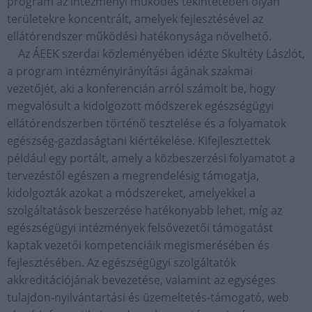
program az intézményi működés tekintetében olyan
területekre koncentrált, amelyek fejlesztésével az
ellátórendszer működési hatékonysága növelhető.
Az ÁEEK szerdai közleményében idézte Skultéty Lászlót,
a program intézményirányítási ágának szakmai
vezetőjét, aki a konferencián arról számolt be, hogy
megvalósult a kidolgozott módszerek egészségügyi
ellátórendszerben történő tesztelése és a folyamatok
egészség-gazdaságtani kiértékelése. Kifejlesztettek
például egy portált, amely a közbeszerzési folyamatot a
tervezéstől egészen a megrendelésig támogatja,
kidolgozták azokat a módszereket, amelyekkel a
szolgáltatások beszerzése hatékonyabb lehet, míg az
egészségügyi intézmények felsővezetői támogatást
kaptak vezetői kompetenciáik megismerésében és
fejlesztésében. Az egészségügyi szolgáltatók
akkreditációjának bevezetése, valamint az egységes
tulajdon-nyilvántartási és üzemeltetés-támogató, web