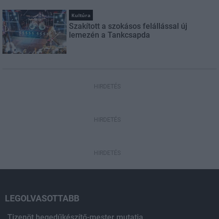
Kultúra
Szakított a szokásos felállással új
lemezén a Tankcsapda
HIRDETÉS
HIRDETÉS
HIRDETÉS
LEGOLVASOTTABB
Tizenöt hegedűkészítő-mester mutatja