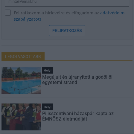
Feliratkozom a hírlevélre és elfogadom az
adatvédelmi
szabályzatot!
FELIRATKOZÁS
LEGOLVASOTTABB
Helyi
Megújult és újranyitott a gödöllői
egyetemi strand
Helyi
Pilisszentiváni házaspár kapta az
ÉMNÖSZ életműdíját