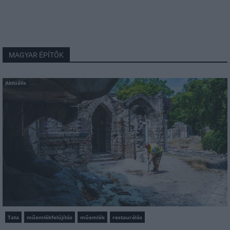
MAGYAR ÉPÍTŐK
Aktuális
Tata
műemlékfelújítás
műemlék
restaurálás