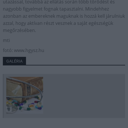
utazással, továbbá az ellátás során több törődést és
nagyobb figyelmet fognak tapasztalni. Mindehhez
azonban az embereknek maguknak is hozzá kell járulniuk
azzal, hogy aktívan részt vesznek a saját egészségük
megőrzésében.
mti
fotó: www.hgysz.hu
GALÉRIA