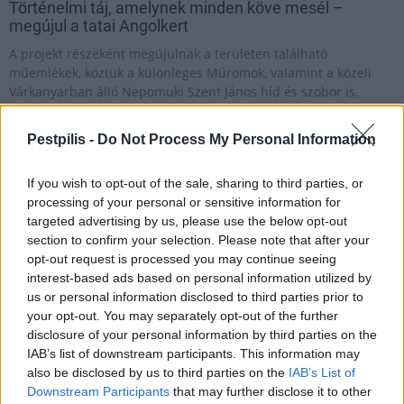
Történelmi táj, amelynek minden köve mesél –
megújul a tatai Angolkert
A projekt részeként megújulnak a területen található
műemlékek, köztük a különleges Műromok, valamint a közeli
Várkanyarban álló Nepomuki Szent János híd és szobor is.
M1 bővítés: már zajlik a teljesen új
Pestpilis -
Do Not Process My Personal Information
Bicske Kelet csomópont építése
If you wish to opt-out of the sale, sharing to third parties, or
processing of your personal or sensitive information for
targeted advertising by us, please use the below opt-out
Új gyalogosátkelők és jelzőlámpás
section to confirm your selection. Please note that after your
csomópont épül Angyalföldön
opt-out request is processed you may continue seeing
interest-based ads based on personal information utilized by
us or personal information disclosed to third parties prior to
your opt-out. You may separately opt-out of the further
Másfélszeresére bővítik
disclosure of your personal information by third parties on the
Hódmezővásárhely jó hírű református
IAB’s list of downstream participants. This information may
iskoláját
also be disclosed by us to third parties on the
IAB’s List of
Downstream Participants
that may further disclose it to other