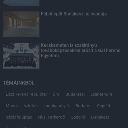
Fából épül Budakeszi új óvodája
Kecskeméten is szakirányú
továbbképzésekkel erősít a Gál Ferenc
Egyetem
TÉMÁINKBÓL
Liszt Ferenc repülőtér
Érd
Budakeszi
Szentendre
Monor
színház
munkahelyek
Budaörs
Cegléd
iskolafelújítás
Pilisi Parkerdő
Gödöllő
Dunakeszi