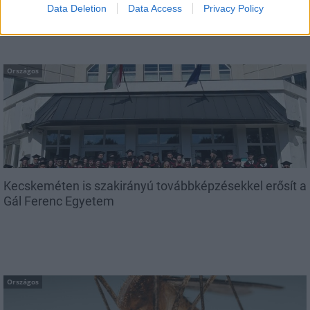
Data Deletion
Data Access
Privacy Policy
Országos
Kecskeméten is szakirányú továbbképzésekkel erősít a
Gál Ferenc Egyetem
Országos