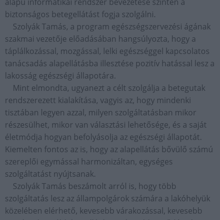
alapú informatikai rendszer bevezetése szintén a
biztonságos betegellátást fogja szolgálni.
Szolyák Tamás, a program egészségszervezési ágának
szakmai vezetője előadásában hangsúlyozta, hogy a
táplálkozással, mozgással, lelki egészséggel kapcsolatos
tanácsadás alapellátásba illesztése pozitív hatással lesz a
lakosság egészségi állapotára.
Mint elmondta, ugyanezt a célt szolgálja a betegutak
rendszerezett kialakítása, vagyis az, hogy mindenki
tisztában legyen azzal, milyen szolgáltatásban mikor
részesülhet, mikor van választási lehetősége, és a saját
életmódja hogyan befolyásolja az egészségi állapotát.
Kiemelten fontos az is, hogy az alapellátás bővülő számú
szereplői egymással harmonizáltan, egységes
szolgáltatást nyújtsanak.
Szolyák Tamás beszámolt arról is, hogy több
szolgáltatás lesz az állampolgárok számára a lakóhelyük
közelében elérhető, kevesebb várakozással, kevesebb