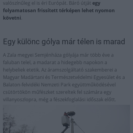
valószínűleg el is éri Európát. Báró útját
egy
folyamatosan frissített térképen lehet nyomon
követni
.
Egy különc gólya már télen is marad
A Zala megyei Semjénháza gólyája már több éve a
faluban telel, a madarat a hidegebb napokon a
helybeliek etetik. Az áramszolgáltató szakemberei a
Magyar Madártani és Természetvédelmi Egyesület és a
Balaton-felvidéki Nemzeti Park együttműködésével
csütörtökön műfészket szereltek fel számára egy
villanyoszlopra, még a fészekfoglalási időszak előtt.