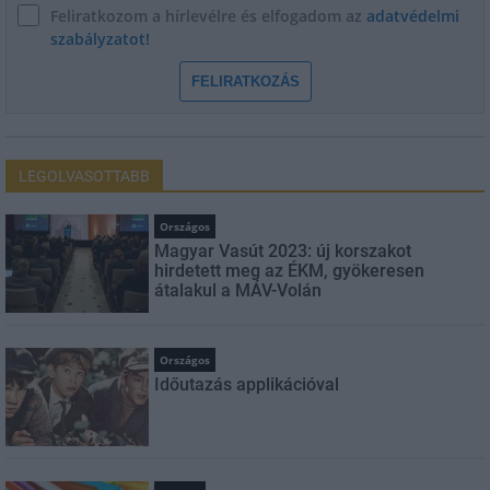
Feliratkozom a hírlevélre és elfogadom az
adatvédelmi
szabályzatot!
FELIRATKOZÁS
LEGOLVASOTTABB
Országos
Magyar Vasút 2023: új korszakot
hirdetett meg az ÉKM, gyökeresen
átalakul a MÁV-Volán
Országos
Időutazás applikációval