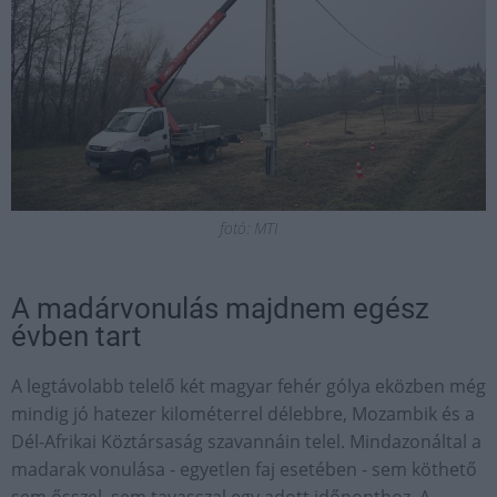
fotó: MTI
A madárvonulás majdnem egész
évben tart
A legtávolabb telelő két magyar fehér gólya eközben még
mindig jó hatezer kilométerrel délebbre, Mozambik és a
Dél-Afrikai Köztársaság szavannáin telel. Mindazonáltal a
madarak vonulása - egyetlen faj esetében - sem köthető