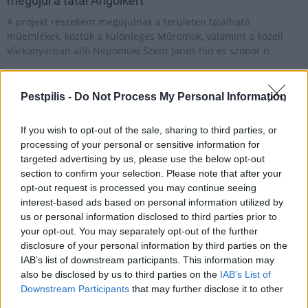
megújul a tatai Angolkert
A projekt részeként megújulnak a területen található
műemlékek, köztük a különleges Műromok, valamint a közeli
Várkanyarban álló Nepomuki Szent János híd és szobor is.
M1 bővítés: már zajlik a teljesen új
Bicske Kelet csomópont építése
Pestpilis -
Do Not Process My Personal Information
If you wish to opt-out of the sale, sharing to third parties, or
processing of your personal or sensitive information for
targeted advertising by us, please use the below opt-out
Új gyalogosátkelők és jelzőlámpás
csomópont épül Angyalföldön
section to confirm your selection. Please note that after your
opt-out request is processed you may continue seeing
interest-based ads based on personal information utilized by
us or personal information disclosed to third parties prior to
your opt-out. You may separately opt-out of the further
Másfélszeresére bővítik
disclosure of your personal information by third parties on the
Hódmezővásárhely jó hírű református
iskoláját
IAB’s list of downstream participants. This information may
also be disclosed by us to third parties on the
IAB’s List of
Downstream Participants
that may further disclose it to other
third parties.