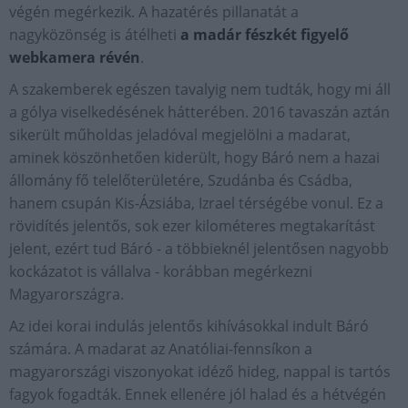
végén megérkezik. A hazatérés pillanatát a
nagyközönség is átélheti
a madár fészkét figyelő
webkamera révén
.
A szakemberek egészen tavalyig nem tudták, hogy mi áll
a gólya viselkedésének hátterében. 2016 tavaszán aztán
sikerült műholdas jeladóval megjelölni a madarat,
aminek köszönhetően kiderült, hogy Báró nem a hazai
állomány fő telelőterületére, Szudánba és Csádba,
hanem csupán Kis-Ázsiába, Izrael térségébe vonul. Ez a
rövidítés jelentős, sok ezer kilométeres megtakarítást
jelent, ezért tud Báró - a többieknél jelentősen nagyobb
kockázatot is vállalva - korábban megérkezni
Magyarországra.
Az idei korai indulás jelentős kihívásokkal indult Báró
számára. A madarat az Anatóliai-fennsíkon a
magyarországi viszonyokat idéző hideg, nappal is tartós
fagyok fogadták. Ennek ellenére jól halad és a hétvégén