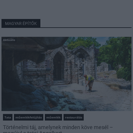
MAGYAR ÉPÍTŐK
Aktuális
Tata
műemlékfelújítás
műemlék
restaurálás
Történelmi táj, amelynek minden köve mesél –