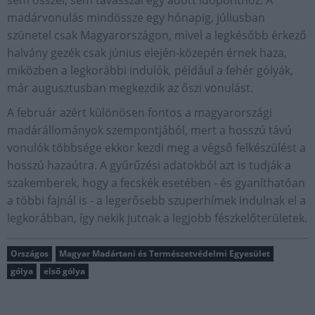
sem ősszel, sem tavasszal egy adott időponthoz. A
madárvonulás mindössze egy hónapig, júliusban
szünetel csak Magyarországon, mivel a legkésőbb érkező
halvány gezék csak június elején-közepén érnek haza,
miközben a legkorábbi indulók, például a fehér gólyák,
már augusztusban megkezdik az őszi vonulást.
A február azért különösen fontos a magyarországi
madárállományok szempontjából, mert a hosszú távú
vonulók többsége ekkor kezdi meg a végső felkészülést a
hosszú hazaútra. A gyűrűzési adatokból azt is tudják a
szakemberek, hogy a fecskék esetében - és gyaníthatóan
a többi fajnál is - a legerősebb szuperhímek indulnak el a
legkorábban, így nekik jutnak a legjobb fészkelőterületek.
Országos
Magyar Madártani és Természetvédelmi Egyesület
gólya
első gólya