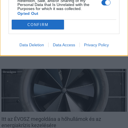
Retention, Sale, and/or Sharing of my
Personal Data that Is Unrelated with the
Purposes for which it was collected.
Opted Out
CONFIRM
A lakosságra is fontos szerep hárul a szúnyoginvázió
elkerülésében
Data Deletion
Data Access
Privacy Policy
Országos
Itt az ÉVOSZ megoldása a hőhullámok és az
energiakrízis kezelésére