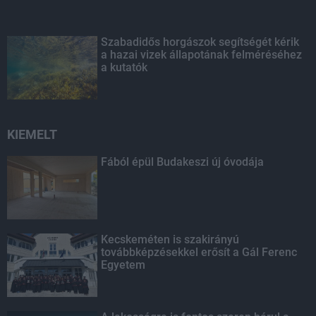
Szabadidős horgászok segítségét kérik
a hazai vizek állapotának felméréséhez
a kutatók
KIEMELT
Fából épül Budakeszi új óvodája
Kecskeméten is szakirányú
továbbképzésekkel erősít a Gál Ferenc
Egyetem