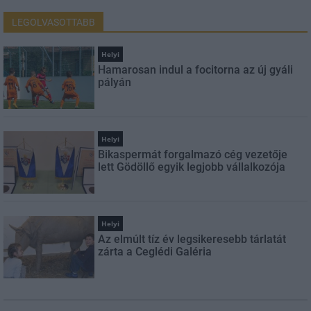
LEGOLVASOTTABB
Helyi
Hamarosan indul a focitorna az új gyáli
pályán
Helyi
Bikaspermát forgalmazó cég vezetője
lett Gödöllő egyik legjobb vállalkozója
Helyi
Az elmúlt tíz év legsikeresebb tárlatát
zárta a Ceglédi Galéria