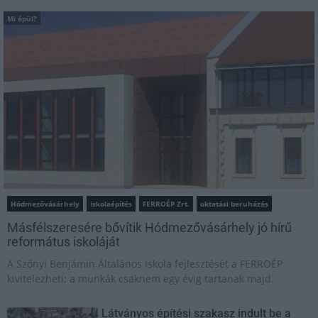
Mi épül?
Hódmezővásárhely
iskolaépítés
FERROÉP Zrt.
oktatási beruházás
Másfélszeresére bővítik Hódmezővásárhely jó hírű
református iskoláját
A Szőnyi Benjámin Általános Iskola fejlesztését a FERROÉP
kivitelezheti; a munkák csaknem egy évig tartanak majd.
Látványos építési szakasz indult be a