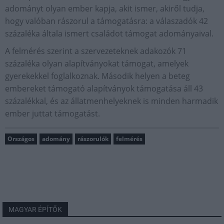
adományt olyan ember kapja, akit ismer, akiről tudja,
hogy valóban rászorul a támogatásra: a válaszadók 42
százaléka általa ismert családot támogat adományaival.
A felmérés szerint a szervezeteknek adakozók 71
százaléka olyan alapítványokat támogat, amelyek
gyerekekkel foglalkoznak. Második helyen a beteg
embereket támogató alapítványok támogatása áll 43
százalékkal, és az állatmenhelyeknek is minden harmadik
ember juttat támogatást.
Országos
adomány
rászorulók
felmérés
MAGYAR ÉPÍTŐK