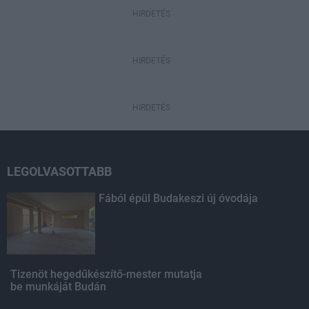
HIRDETÉS
HIRDETÉS
HIRDETÉS
LEGOLVASOTTABB
Fából épül Budakeszi új óvodája
Tizenöt hegedűkészítő-mester mutatja
be munkáját Budán