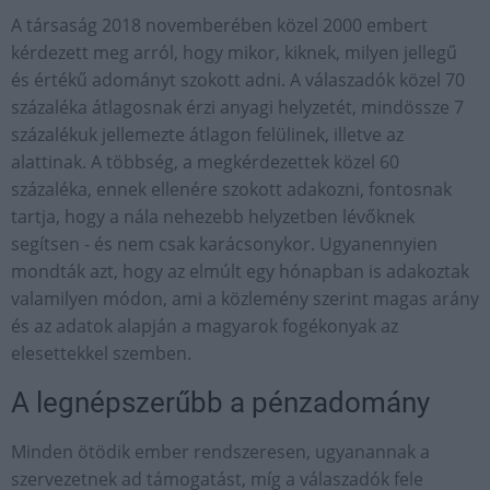
A társaság 2018 novemberében közel 2000 embert
kérdezett meg arról, hogy mikor, kiknek, milyen jellegű
és értékű adományt szokott adni. A válaszadók közel 70
százaléka átlagosnak érzi anyagi helyzetét, mindössze 7
százalékuk jellemezte átlagon felülinek, illetve az
alattinak. A többség, a megkérdezettek közel 60
százaléka, ennek ellenére szokott adakozni, fontosnak
tartja, hogy a nála nehezebb helyzetben lévőknek
segítsen - és nem csak karácsonykor. Ugyanennyien
mondták azt, hogy az elmúlt egy hónapban is adakoztak
valamilyen módon, ami a közlemény szerint magas arány
és az adatok alapján a magyarok fogékonyak az
elesettekkel szemben.
A legnépszerűbb a pénzadomány
Minden ötödik ember rendszeresen, ugyanannak a
szervezetnek ad támogatást, míg a válaszadók fele