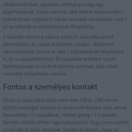
alkalomszerűen, spontán adományoz egy-egy
alapítványnak. Sokan vannak, akik főként karácsonykor
szeretnének segíteni a náluk rosszabb sorsúakon - ezért
ez az időszak az adományozás főszezonja.
A kutatás szerint a választ adók 61 százaléka pénzt
adományoz, és sokan küldenek ruhákat. Népszerű
adományozási forma az adó 1 százalékának felajánlása
is, és a válaszolók közel 40 százaléka emellett tartós
élelmiszereket is szokott küldeni azoknak, akik náluk
rosszabb helyzetben vannak.
Fontos a személyes kontakt
Utcán a válaszadók több mint fele 100 és 1000 forint
közötti összeget szokott a rászorulók kezébe adni, ennél
kevesebbet 10 százalékuk, többet pedig 11 százalék.
Minden ötödik ember úgy nyilatkozott, hogy nem szokott
utcán pénzt adni senkinek. Sokaknak fontos, hogy az