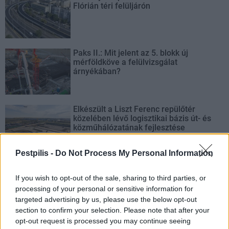
Flórián téri felüljárón
Paks II.: Mit jelent az 5. blokk új
mérföldköve a felülvizsgálat
árnyékában?
Elkészült a Liszt Ferenc repülőtér
közelében lévő logisztikai bázis út- és
közműhálózatának fejlesztése
Pestpilis -
Do Not Process My Personal Information
Látlelet a hazai víziközművekről?
Egyetlen, fél évszázados vezetéken
If you wish to opt-out of the sale, sharing to third parties, or
múlt Bicske vízellátása
processing of your personal or sensitive information for
targeted advertising by us, please use the below opt-out
section to confirm your selection. Please note that after your
opt-out request is processed you may continue seeing