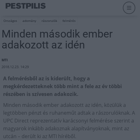
Országos
adomány
rászorulók
felmérés
Minden második ember
adakozott az idén
MTI
2018.12.23. 14:29
A felmérésből az is kiderült, hogy a
megkérdezetteknek több mint a fele az év többi
részében is szívesen adakozik.
Minden második ember adakozott az idén, közülük a
legtöbben pénzt és ruhaneműt adtak a rászorulóknak. A
UPC Direct reprezentatív karácsonyi felmérése szerint a
magyarok inkább adakoznak alapítványoknak, mint az
utcán – derült ki az MTI híréből.