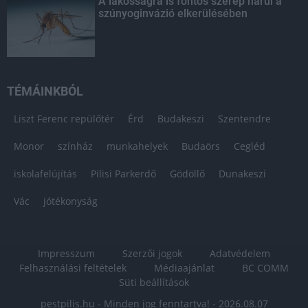
A lakosságra is fontos szerep hárul a
szúnyoginvázió elkerülésében
TÉMÁINKBÓL
Liszt Ferenc repülőtér
Érd
Budakeszi
Szentendre
Monor
színház
munkahelyek
Budaörs
Cegléd
iskolafelújítás
Pilisi Parkerdő
Gödöllő
Dunakeszi
Vác
jótékonyság
Impresszum
Szerzői jogok
Adatvédelem
Felhasználási feltételek
Médiaajánlat
BC COMM
Süti beállítások
pestpilis.hu - Minden jog fenntartva! - 2026.08.07