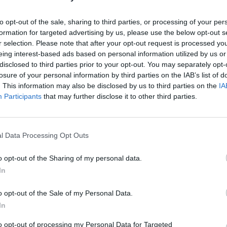
to opt-out of the sale, sharing to third parties, or processing of your per
formation for targeted advertising by us, please use the below opt-out s
k megemlékezéseket, koszorúzásokat.
r selection. Please note that after your opt-out request is processed y
eing interest-based ads based on personal information utilized by us or
disclosed to third parties prior to your opt-out. You may separately opt-
losure of your personal information by third parties on the IAB’s list of
. This information may also be disclosed by us to third parties on the
IA
Participants
that may further disclose it to other third parties.
Paks II.: Mit jelent az 5. blokk új
l Data Processing Opt Outs
mérföldköve a felülvizsgálat
árnyékában?
o opt-out of the Sharing of my personal data.
In
Elkészült a Liszt Ferenc repülőtér
o opt-out of the Sale of my Personal Data.
közelében lévő logisztikai bázis út-
In
és közműhálózatának fejlesztése
to opt-out of processing my Personal Data for Targeted