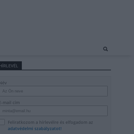
HÍRLEVÉL
Név
E-mail cím
Feliratkozom a hírlevélre és elfogadom az
adatvédelmi szabályzatot!