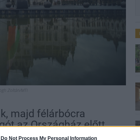
logh Zoltán/MTI
ák, majd félárbócra
gót az Országház előtt
-
Do Not Process My Personal Information