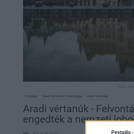
Fotó: Ba
Országos
Aradi Vértanúk Emléknapja
Aradi vértanúk
Aradi vértanúk - Felvont
engedték a nemzeti lobo
Pestpilis 
MTI
2021.10.06. 11:23