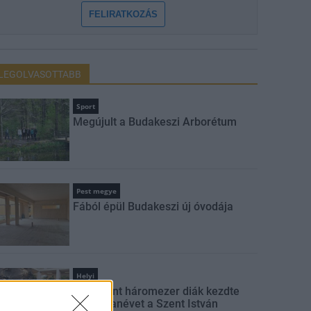
FELIRATKOZÁS
LEGOLVASOTTABB
Sport
Megújult a Budakeszi Arborétum
Pest megye
Fából épül Budakeszi új óvodája
Helyi
Több mint háromezer diák kezdte
meg a tanévet a Szent István