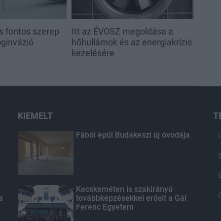
s fontos szerep
Itt az ÉVOSZ megoldása a
oginvázió
hőhullámok és az energiakrízis
kezelésére
KIEMELT
T
Fából épül Budakeszi új óvodája
Kecskeméten is szakirányú
a
továbbképzésekkel erősít a Gál
Ferenc Egyetem