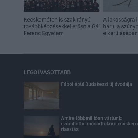
Kecskeméten is szakirányú
A lakosságra i
továbbképzésekkel erősít a Gál
hárul a szúny
Ferenc Egyetem
elkerülésében
LEGOLVASOTTABB
Fából épül Budakeszi új óvodája
Amire többmillióan vártunk:
szombattól másodfokúra csökken 
riasztás