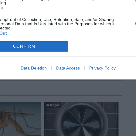
ing.
In
Látlelet a hazai víziközművekről?
Egyetlen, fél évszázados
o opt-out of Collection, Use, Retention, Sale, and/or Sharing
vezetéken múlt Bicske vízellátása
ersonal Data that Is Unrelated with the Purposes for which it
lected.
Out
Épített öröksége megújításával is
CONFIRM
készül Mohács a csata ötszázadik
évfordulójára
Data Deletion
Data Access
Privacy Policy
Országos