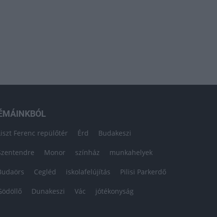
ÉMÁINKBÓL
Liszt Ferenc repülőtér
Érd
Budakeszi
Szentendre
Monor
színház
munkahelyek
Budaörs
Cegléd
iskolafelújítás
Pilisi Parkerdő
Gödöllő
Dunakeszi
Vác
jótékonyság