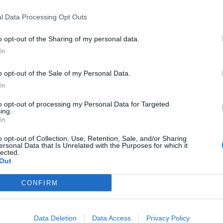
l Data Processing Opt Outs
o opt-out of the Sharing of my personal data.
In
o opt-out of the Sale of my Personal Data.
In
to opt-out of processing my Personal Data for Targeted
M1 bővítés: már zajlik a teljesen új
ing.
Bicske Kelet csomópont építése
In
o opt-out of Collection, Use, Retention, Sale, and/or Sharing
ersonal Data that Is Unrelated with the Purposes for which it
lected.
Out
Új gyalogosátkelők és jelzőlámpás
csomópont épül Angyalföldön
CONFIRM
Data Deletion
Data Access
Privacy Policy
Másfélszeresére bővítik