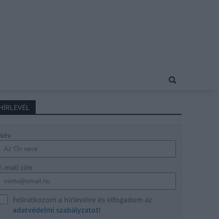
HÍRLEVÉL
Név
E-mail cím
Feliratkozom a hírlevélre és elfogadom az
adatvédelmi szabályzatot!