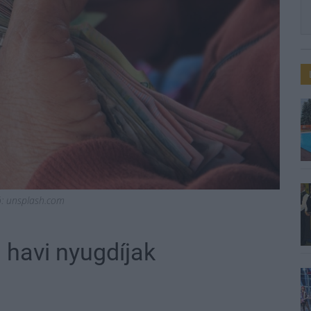
ió: unsplash.com
 havi nyugdíjak