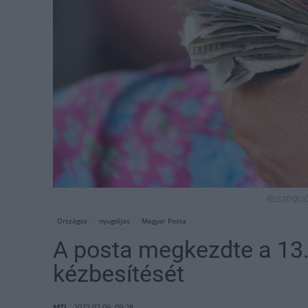
Illusztrác
Országos
nyugdíjas
Magyar Posta
A posta megkezdte a 13.
kézbesítését
MTI
2022.02.09. 09:28