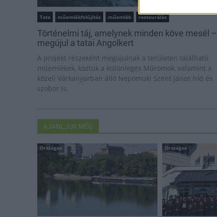
Tata
műemlékfelújítás
műemlék
restaurálás
Történelmi táj, amelynek minden köve mesél –
megújul a tatai Angolkert
A projekt részeként megújulnak a területen található
műemlékek, köztük a különleges Műromok, valamint a
közeli Várkanyarban álló Nepomuki Szent János híd és
szobor is.
AJÁNLJUK MÉG
Országos
Országos