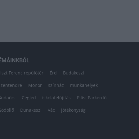
ÉMÁINKBÓL
Liszt Ferenc repülőtér
Érd
Budakeszi
Szentendre
Monor
színház
munkahelyek
Budaörs
Cegléd
iskolafelújítás
Pilisi Parkerdő
Gödöllő
Dunakeszi
Vác
jótékonyság