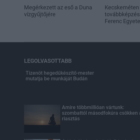
Megérkezett az eső a Duna
Kecskeméten i
vízgyűjtőjére
továbbképzése
Ferenc Egyet
LEGOLVASOTTABB
Tizenöt hegedűkészítő-mester
mutatja be munkáját Budán
Amire többmillióan vártunk:
szombattól másodfokúra csökken 
riasztás