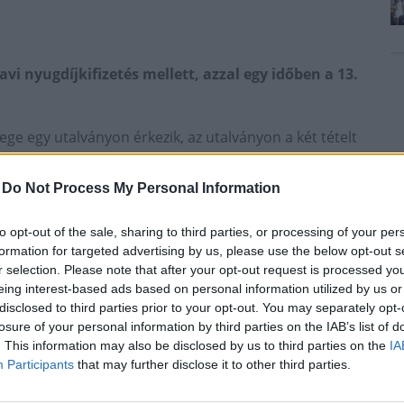
vi nyugdíjkifizetés mellett, azzal egy időben a 13.
zege egy utalványon érkezik, az utalványon a két tételt
-
Do Not Process My Personal Information
 az ütemezés a szokásos sorrendnek
korábban, de legkésőbb a nyugdíjkifizetési
to opt-out of the sale, sharing to third parties, or processing of your per
formation for targeted advertising by us, please use the below opt-out s
nik
r selection. Please note that after your opt-out request is processed y
eing interest-based ads based on personal information utilized by us or
disclosed to third parties prior to your opt-out. You may separately opt-
losure of your personal information by third parties on the IAB’s list of
t készpénzben, postai kézbesítéssel fizeti az állam az
. This information may also be disclosed by us to third parties on the
IA
Participants
that may further disclose it to other third parties.
átlagosan csaknem 1,2 millió állampolgár készpénzben,
ar Posta.