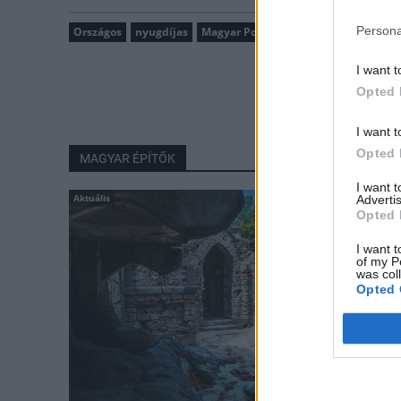
Persona
Országos
nyugdíjas
Magyar Posta
I want t
Opted 
I want t
Opted 
MAGYAR ÉPÍTŐK
I want 
Aktuális
Advertis
Opted 
I want t
of my P
was col
Opted 