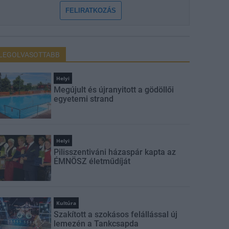
FELIRATKOZÁS
LEGOLVASOTTABB
Helyi
Megújult és újranyitott a gödöllői
egyetemi strand
Helyi
Pilisszentiváni házaspár kapta az
ÉMNÖSZ életműdíját
Kultúra
Szakított a szokásos felállással új
lemezén a Tankcsapda