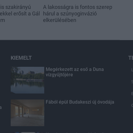
s szakirányú
A lakosságra is fontos szerep
kkel erősít a Gál
hárul a szúnyoginvázió
em
elkerülésében
KIEMELT
T
Megérkezett az eső a Duna
vízgyűjtőjére
Fából épül Budakeszi új óvodája
a