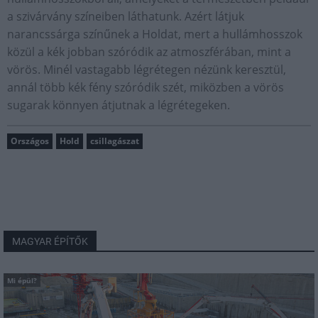
a szivárvány színeiben láthatunk. Azért látjuk
narancssárga színűnek a Holdat, mert a hullámhosszok
közül a kék jobban szóródik az atmoszférában, mint a
vörös. Minél vastagabb légrétegen nézünk keresztül,
annál több kék fény szóródik szét, miközben a vörös
sugarak könnyen átjutnak a légrétegeken.
Országos
Hold
csillagászat
MAGYAR ÉPÍTŐK
Mi épül?