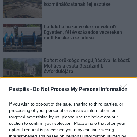
közműhálózatának fejlesztése
Látlelet a hazai víziközművekről?
Egyetlen, fél évszázados vezetéken
múlt Bicske vízellátása
Épített öröksége megújításával is készül
Mohács a csata ötszázadik
évfordulójára
Pestpilis -
Do Not Process My Personal Information
A tengerfenék alatt négy óriáskábellel
kötik össze Spanyolország és
If you wish to opt-out of the sale, sharing to third parties, or
Franciaország villamosenergia-
hálózatát
processing of your personal or sensitive information for
targeted advertising by us, please use the below opt-out
section to confirm your selection. Please note that after your
opt-out request is processed you may continue seeing
interest-based ads based on personal information utilized by