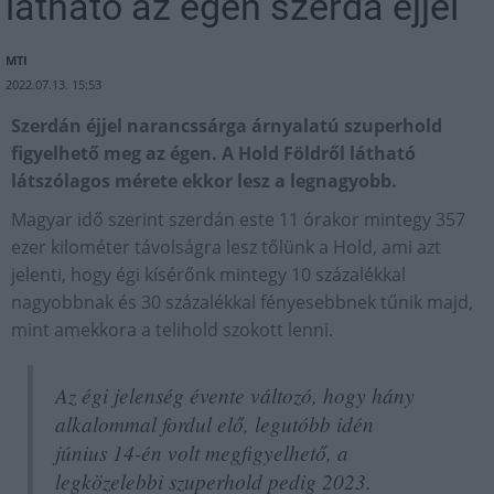
látható az égen szerda éjjel
MTI
2022.07.13. 15:53
Szerdán éjjel narancssárga árnyalatú szuperhold
figyelhető meg az égen. A Hold Földről látható
látszólagos mérete ekkor lesz a legnagyobb.
Magyar idő szerint szerdán este 11 órakor mintegy 357
ezer kilométer távolságra lesz tőlünk a Hold, ami azt
jelenti, hogy égi kísérőnk mintegy 10 százalékkal
nagyobbnak és 30 százalékkal fényesebbnek tűnik majd,
mint amekkora a telihold szokott lenni.
Az égi jelenség évente változó, hogy hány
alkalommal fordul elő, legutóbb idén
június 14-én volt megfigyelhető, a
legközelebbi szuperhold pedig 2023.