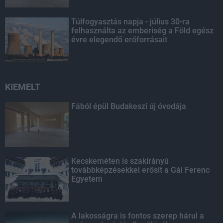
Túlfogyasztás napja - július 30-ra
felhasználta az emberiség a Föld egész
évre elegendő erőforrásait
KIEMELT
Fából épül Budakeszi új óvodája
Kecskeméten is szakirányú
továbbképzésekkel erősít a Gál Ferenc
Egyetem
A lakosságra is fontos szerep hárul a