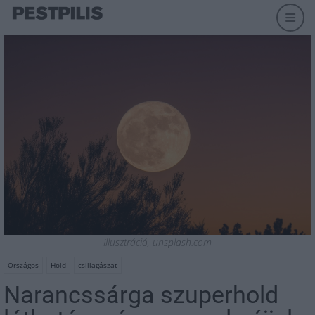
Illusztráció, unsplash.com
Országos
Hold
csillagászat
Narancssárga szuperhold