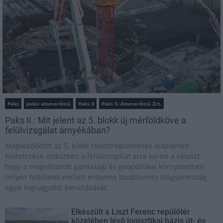
Paks
paksi atomerőmű
Paks II
Paks II. Atomerőmű Zrt.
Paks II.: Mit jelent az 5. blokk új mérföldköve a
felülvizsgálat árnyékában?
Megkezdődött az 5. blokk reaktorépületének alaplemez-
kivitelezése, miközben a felülvizsgálat arra keresi a választ,
hogy a megváltozott gazdasági és geopolitikai környezetben
milyen feltételek mellett érdemes továbbvinni Magyarország
egyik legnagyobb beruházását.
Elkészült a Liszt Ferenc repülőtér
közelében lévő logisztikai bázis út- és