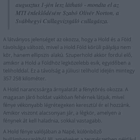
augusztus 1-jén lesz látható - mondta el az
MTI érdeklődésére Szabó Olivér Norton, a
Svábhegyi Csillagvizsgáló csillagásza.
A látványos jelenséget az okozza, hogy a Hold és a Föld
távolsága változó, mivel a Hold Föld körüli pályája nem
kör, hanem ellipszis alakú. Szuperhold akkor fordul elő,
amikor a Hold a Földhöz legközelebb esik, egyidőben a
teliholddal. Ez a távolság a júliusi telihold idején mintegy
357 258 kilométer.
A Hold narancssárga árnyalatát a fénytörés okozza. A
magasan járó holdat vakítóan fehérnek látjuk, mivel
fénye vékonyabb légrétegeken keresztül ér el hozzánk.
Amikor viszont alacsonyan jár, a légkör, amelyen a
fénynek át kell haladnia, sokkal vastagabb.
A Hold fénye valójában a Napé, különböző
hullámhosszokból áll, amelyeket a természetben például