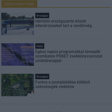
LEGOLVASOTTABB
Országos
Hétfőtől országszerte közúti
ellenőrzéseket tart a rendőrség
Helyi
Egész napos programokkal ünneplik
szombaton POKET zsebkönyvsorozat
születésnapját
Országos
Fontos a postaládákba költöző
széncinegék védelme