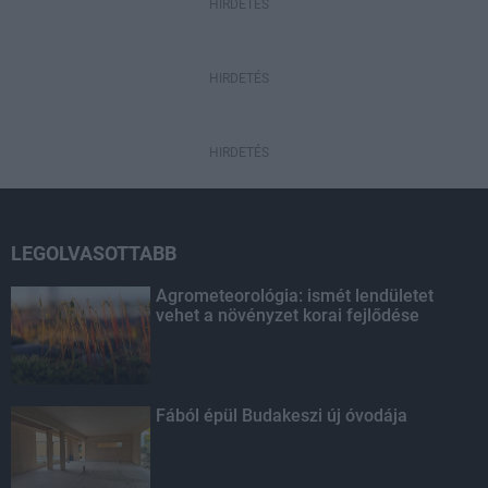
HIRDETÉS
HIRDETÉS
HIRDETÉS
LEGOLVASOTTABB
Agrometeorológia: ismét lendületet
vehet a növényzet korai fejlődése
Fából épül Budakeszi új óvodája