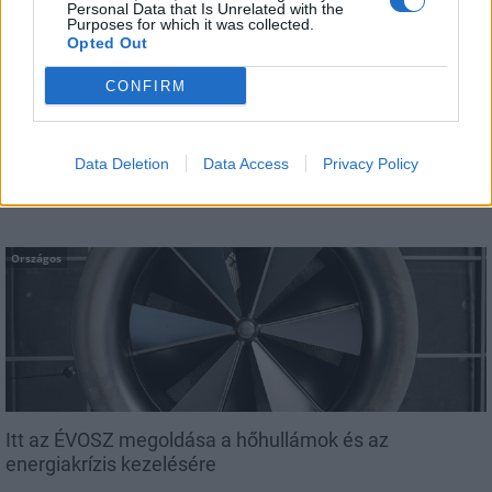
Personal Data that Is Unrelated with the
Purposes for which it was collected.
Opted Out
CONFIRM
A lakosságra is fontos szerep hárul a szúnyoginvázió
elkerülésében
Data Deletion
Data Access
Privacy Policy
Országos
Itt az ÉVOSZ megoldása a hőhullámok és az
energiakrízis kezelésére