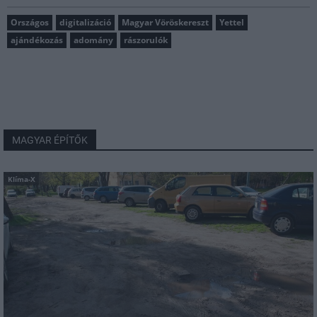
Országos
digitalizáció
Magyar Vöröskereszt
Yettel
ajándékozás
adomány
rászorulók
MAGYAR ÉPÍTŐK
Klíma-X