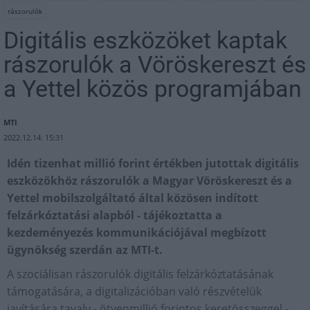
rászorulók
Digitális eszközöket kaptak
rászorulók a Vöröskereszt és
a Yettel közös programjában
MTI
2022.12.14. 15:31
Idén tizenhat millió forint értékben jutottak digitális
eszközökhöz rászorulók a Magyar Vöröskereszt és a
Yettel mobilszolgáltató által közösen indított
felzárkóztatási alapból - tájékoztatta a
kezdeményezés kommunikációjával megbízott
ügynökség szerdán az MTI-t.
A szociálisan rászorulók digitális felzárkóztatásának
támogatására, a digitalizációban való részvételük
javítására tavaly - ötvenmillió forintos keretösszeggel -