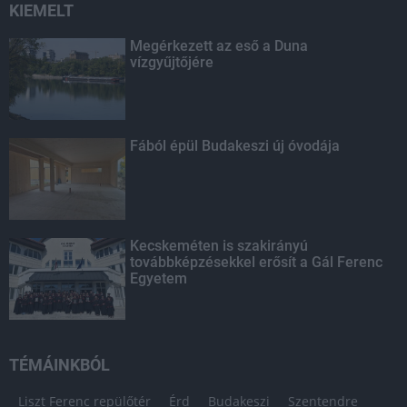
KIEMELT
Megérkezett az eső a Duna
vízgyűjtőjére
Fából épül Budakeszi új óvodája
Kecskeméten is szakirányú
továbbképzésekkel erősít a Gál Ferenc
Egyetem
TÉMÁINKBÓL
Liszt Ferenc repülőtér
Érd
Budakeszi
Szentendre