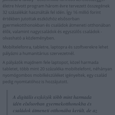
életre hívott program három évre tervezett összegének
32 százalékát használták fel idén. Így 16 millió forint
értékben jutottak eszközhöz elsősorban
gyermekotthonokban és családok átmeneti otthonában
élők, valamint nagycsaládok és egyszülős családok -
olvasható a közleményben.
Mobiltelefonra, tabletre, laptopra és szoftverekre lehet
pályázni a humanitárius szervezetnél.
A pályázók majdnem fele laptopot, közel harmada
tabletet, több mint 20 százaléka mobiltelefont, néhányan
nyomógombos mobilkészüléket igényeltek, egy család
pedig nyomtatóhoz is hozzájutott.
A digitális eszközök több mint harmada
idén elsősorban gyermekotthonokba és
családok átmeneti otthonába került, de az