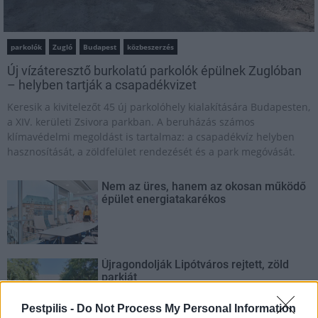
parkolók
Zugló
Budapest
közbeszerzés
Új vízáteresztő burkolatú parkolók épülnek Zuglóban
– helyben tartják a csapadékvizet
Keresik a kivitelezőt 45 új parkolóhely kialakítására Budapesten,
a XIV. kerületi Zsivora parkban. A beruházás számos
klímavédelmi megoldást is tartalmaz: a csapadékvíz helyben
hasznosítását, a zöldfelület rendezését és a park megóvását.
Nem az üres, hanem az okosan működő
épület energiatakarékos
Újragondolják Lipótváros rejtett, zöld
parkját
Pestpilis -
Do Not Process My Personal Information