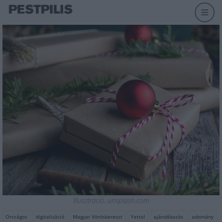
Illusztráció, unsplash.com
Országos
digitalizáció
Magyar Vöröskereszt
Yettel
ajándékozás
adomány