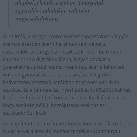
alapból jelentős számban támogattak
egyszülős családokat, valamint
nagycsaládokat is.
Mint írták, a Magyar Vöröskereszt tapasztalatai alapján
számos esetben jelent hatalmas segítséget a
rászorulóknak, hogy ezen eszközök révén be tudnak
kapcsolódni a digitális világba, legyen az akár a
gyerekeknek a házi feladat megírása, akár a felnőttek
online ügyintézése, kapcsolattartása. A legtöbb
kedvezményezettnek korábban még nem volt ilyen
eszköze, és a támogatást nyert pályázók közül sokaknak
közép- és hosszabb távon sem lett volna kilátása arra,
hogy segítség nélkül hozzájusson ezekhez az
eszközökhöz - írták.
Az alap fenntartható finanszírozásához a kiírók továbbra
is várják vállalatok és magánszemélyek adományait.