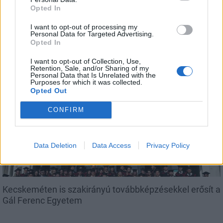
Opted In
I want to opt-out of processing my
Personal Data for Targeted Advertising.
Megérkezett az eső a Duna vízgyűjtőjére
Opted In
I want to opt-out of Collection, Use,
Retention, Sale, and/or Sharing of my
Personal Data that Is Unrelated with the
Purposes for which it was collected.
Opted Out
Országos
CONFIRM
Data Deletion
Data Access
Privacy Policy
Kecskeméten is szakirányú továbbképzésekkel erősít a
Gál Ferenc Egyetem