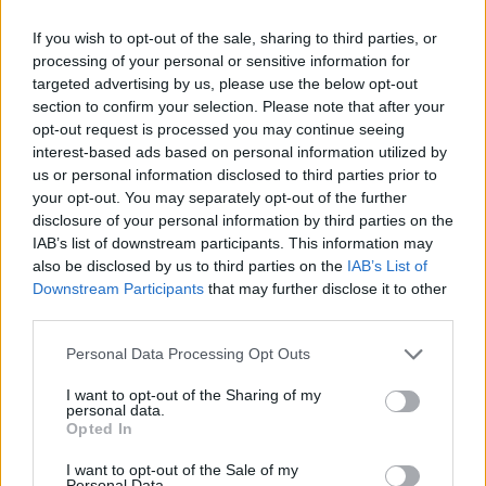
Történelmi táj, amelynek minden köve
If you wish to opt-out of the sale, sharing to third parties, or
mesél – megújul a tatai Angolkert
processing of your personal or sensitive information for
targeted advertising by us, please use the below opt-out
section to confirm your selection. Please note that after your
opt-out request is processed you may continue seeing
interest-based ads based on personal information utilized by
M1 bővítés: már zajlik a teljesen új
us or personal information disclosed to third parties prior to
Bicske Kelet csomópont építése
your opt-out. You may separately opt-out of the further
disclosure of your personal information by third parties on the
IAB’s list of downstream participants. This information may
also be disclosed by us to third parties on the
IAB’s List of
Downstream Participants
that may further disclose it to other
third parties.
AJÁNLJUK MÉG
Personal Data Processing Opt Outs
Országos
I want to opt-out of the Sharing of my
personal data.
Opted In
I want to opt-out of the Sale of my
Personal Data.