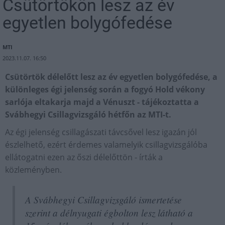
Csütörtökön lesz az év
egyetlen bolygófedése
MTI
2023.11.07. 16:50
Csütörtök délelőtt lesz az év egyetlen bolygófedése, a
különleges égi jelenség során a fogyó Hold vékony
sarlója eltakarja majd a Vénuszt - tájékoztatta a
Svábhegyi Csillagvizsgáló hétfőn az MTI-t.
Az égi jelenség csillagászati távcsővel lesz igazán jól
észlelhető, ezért érdemes valamelyik csillagvizsgálóba
ellátogatni ezen az őszi délelőttön - írták a
közleményben.
A Svábhegyi Csillagvizsgáló ismertetése
szerint a délnyugati égbolton lesz látható a