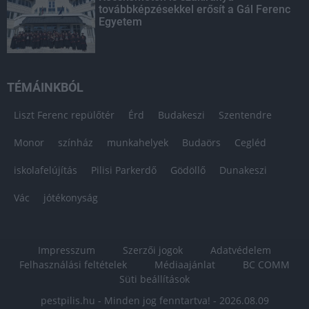
továbbképzésekkel erősít a Gál Ferenc
Egyetem
TÉMÁINKBÓL
Liszt Ferenc repülőtér
Érd
Budakeszi
Szentendre
Monor
színház
munkahelyek
Budaörs
Cegléd
iskolafelújítás
Pilisi Parkerdő
Gödöllő
Dunakeszi
Vác
jótékonyság
Impresszum
Szerzői jogok
Adatvédelem
Felhasználási feltételek
Médiaajánlat
BC COMM
Süti beállítások
pestpilis.hu - Minden jog fenntartva! - 2026.08.09