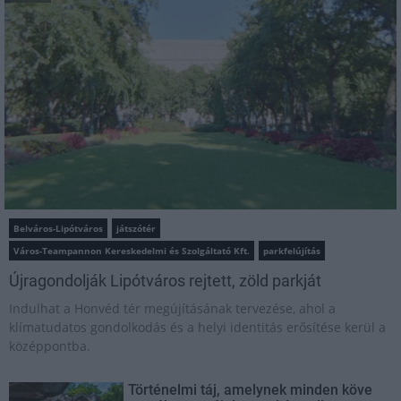
Belváros-Lipótváros
játszótér
Város-Teampannon Kereskedelmi és Szolgáltató Kft.
parkfelújítás
Újragondolják Lipótváros rejtett, zöld parkját
Indulhat a Honvéd tér megújításának tervezése, ahol a
klímatudatos gondolkodás és a helyi identitás erősítése kerül a
középpontba.
Történelmi táj, amelynek minden köve