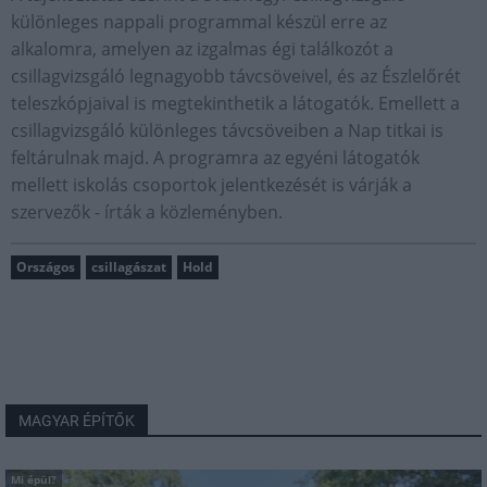
különleges nappali programmal készül erre az
alkalomra, amelyen az izgalmas égi találkozót a
csillagvizsgáló legnagyobb távcsöveivel, és az Észlelőrét
teleszkópjaival is megtekinthetik a látogatók. Emellett a
csillagvizsgáló különleges távcsöveiben a Nap titkai is
feltárulnak majd. A programra az egyéni látogatók
mellett iskolás csoportok jelentkezését is várják a
szervezők - írták a közleményben.
Országos
csillagászat
Hold
MAGYAR ÉPÍTŐK
Mi épül?