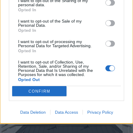
I want to opt-out of the Sharing of my
personal data.
AJÁNLJUK MÉG
Opted In
I want to opt-out of the Sale of my
Országos
Personal Data.
Opted In
I want to opt-out of processing my
Personal Data for Targeted Advertising.
Opted In
I want to opt-out of Collection, Use,
Retention, Sale, and/or Sharing of my
Personal Data that Is Unrelated with the
Megérkezett az eső a Duna vízgyűjtőjére
Purposes for which it was collected.
Opted Out
CONFIRM
Data Deletion
Data Access
Privacy Policy
Országos