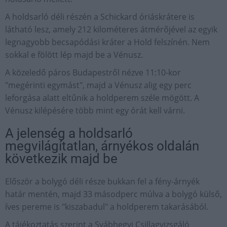
A holdsarló déli részén a Schickard óriáskrátere is
látható lesz, amely 212 kilométeres átmérőjével az egyik
legnagyobb becsapódási kráter a Hold felszínén. Nem
sokkal e fölött lép majd be a Vénusz.
A közeledő páros Budapestről nézve 11:10-kor
"megérinti egymást", majd a Vénusz alig egy perc
leforgása alatt eltűnik a holdperem széle mögött. A
Vénusz kilépésére több mint egy órát kell várni.
A jelenség a holdsarló
megvilágítatlan, árnyékos oldalán
következik majd be
Először a bolygó déli része bukkan fel a fény-árnyék
határ mentén, majd 33 másodperc múlva a bolygó külső,
íves pereme is "kiszabadul" a holdperem takarásából.
A tájékoztatás szerint a Svábhegyi Csillagvizsgáló