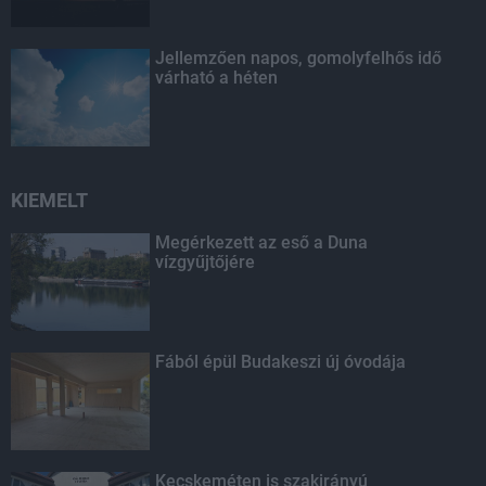
Jellemzően napos, gomolyfelhős idő
várható a héten
KIEMELT
Megérkezett az eső a Duna
vízgyűjtőjére
Fából épül Budakeszi új óvodája
Kecskeméten is szakirányú