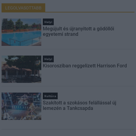
LEGOLVASOTTABB
Helyi
Megújult és újranyitott a gödöllői
egyetemi strand
Helyi
Kisorosziban reggelizett Harrison Ford
Kultúra
Szakított a szokásos felállással új
lemezén a Tankcsapda