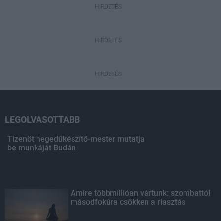
HIRDETÉS
HIRDETÉS
HIRDETÉS
LEGOLVASOTTABB
Tizenöt hegedűkészítő-mester mutatja
be munkáját Budán
Amire többmillióan vártunk: szombattól
másodfokúra csökken a riasztás