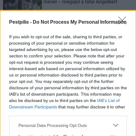
mesél – megújul a tatai Angolkert
Pestpilis -
Do Not Process My Personal Information
M1 bővítés: már zajlik a teljesen új
Bicske Kelet csomópont építése
If you wish to opt-out of the sale, sharing to third parties, or
processing of your personal or sensitive information for
targeted advertising by us, please use the below opt-out
section to confirm your selection. Please note that after your
opt-out request is processed you may continue seeing
Új gyalogosátkelők és jelzőlámpás
csomópont épül Angyalföldön
interest-based ads based on personal information utilized by
us or personal information disclosed to third parties prior to
your opt-out. You may separately opt-out of the further
disclosure of your personal information by third parties on the
IAB’s list of downstream participants. This information may
Másfélszeresére bővítik
also be disclosed by us to third parties on the
IAB’s List of
Hódmezővásárhely jó hírű református
iskoláját
Downstream Participants
that may further disclose it to other
third parties.
Personal Data Processing Opt Outs