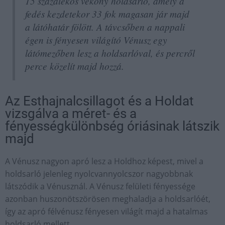
15 százalékos vékony holdsarló, amely a
fedés kezdetekor 33 fok magasan jár majd
a látóhatár fölött. A távcsőben a nappali
égen is fényesen világító Vénusz egy
látómezőben lesz a holdsarlóval, és percről
perce közelít majd hozzá.
Az Esthajnalcsillagot és a Holdat
vizsgálva a méret- és a
fényességkülönbség óriásinak látszik
majd
A Vénusz nagyon apró lesz a Holdhoz képest, mivel a
holdsarló jelenleg nyolcvannyolcszor nagyobbnak
látszódik a Vénusznál. A Vénusz felületi fényessége
azonban huszonötszörösen meghaladja a holdsarlóét,
így az apró félvénusz fényesen világít majd a hatalmas
holdsarló mellett.