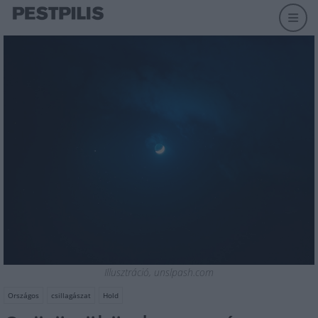
Illusztráció, unslpash.com
Országos
csillagászat
Hold